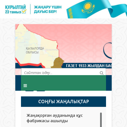
СОҢҒЫ ЖАҢАЛЫҚТАР
Жаңақорған ауданында құс
фабрикасы ашылды