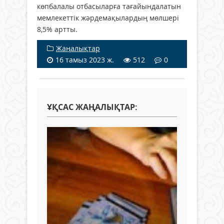
көпбалалы отбасыларға тағайындалатын
мемлекеттік жәрдемақылардың мөлшері
8,5% артты.
Жаңалықтар
16 тамыз 2023 ж.
512
0
ҰҚСАС ЖАҢАЛЫҚТАР: