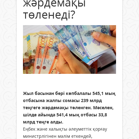
жәрдемақы
төленеді?
Жыл басынан бері көпбалалы 545,1 мың
отбасына жалпы сомасы 239 млрд
теңгеге жәрдемақы төленген. Мәселен,
шілде айында 541,4 мың отбасы 33,8
млрд теңге алды.
Еңбек және халықты әлеуметтік қорғау
министрлігінен мәлім еткендей,