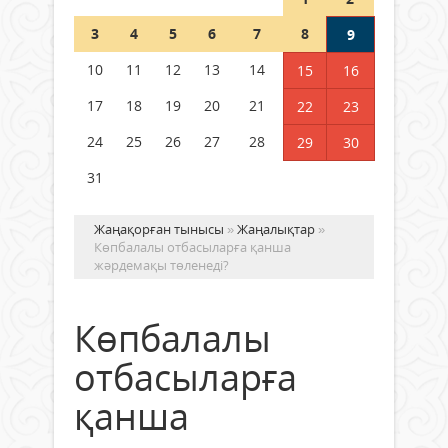
Шетелде жүрген Қазақстан
3
4
5
6
7
8
9
азаматтары қалай дауыс бере
алады?
10
11
12
13
14
15
16
05 тамыз 2026 ж.
163
17
18
19
20
21
22
23
24
25
26
27
28
29
30
31
Жаңақорған тынысы
»
Жаңалықтар
»
Көпбалалы отбасыларға қанша
жәрдемақы төленеді?
Көпбалалы
отбасыларға
қанша