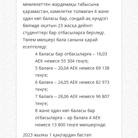
мемлекеттен жәрдемақы табысына
қарамастан, кәмелетке толмаған 4 және
одан көп баласы бар, сондай-ақ күндізгі
бөлімде оқитын 23 жасқа дейінгі
студенттері бар отбасыларға беріледі.
Төлем мөлшері бала санына қарай
есептеледі:
4 баласы бар отбасыларға – 16,03
АЕК немесе 55 304 теңге;
5 балаға – 20,04 АЕК немесе 69 138
теңге;
6 балаға – 24,05 АЕК немесе 82 973
теңге;
7 балаға – 28,06 АЕК немесе 96 807
теңге;
8 және одан көп баласы бар
отбасыларға – әр балаға 4 АЕК
немесе 13 800 теңге мөлшерінде.
2023 жылғы 1 қаңтардан бастап