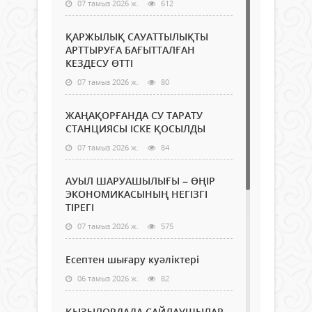
07 тамыз 2026 ж.
612
ҚАРЖЫЛЫҚ САУАТТЫЛЫҚТЫ
АРТТЫРУҒА БАҒЫТТАЛҒАН
КЕЗДЕСУ ӨТТІ
07 тамыз 2026 ж.
80
ЖАҢАҚОРҒАНДА СУ ТАРАТУ
СТАНЦИЯСЫ ІСКЕ ҚОСЫЛДЫ
07 тамыз 2026 ж.
84
АУЫЛ ШАРУАШЫЛЫҒЫ – ӨҢІР
ЭКОНОМИКАСЫНЫҢ НЕГІЗГІ
ТІРЕГІ
07 тамыз 2026 ж.
575
Есептен шығару куәліктері
06 тамыз 2026 ж.
82
ҚЫЗЫЛОРДАДА САЙЛАУШЫЛАР