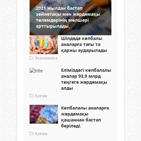
2021 жылдан бастап
зейнетақы мен жәрдемақы
төлемдерінің мөлшері
арттырылады.
Шілдеде көпбалы
аналарға тағы та
қаржы аударылады
Экономика
Еліміздегі көпбалалы
аналар 93,9 млрд
теңгеге жәрдемақы
алды
Қоғам
Көпбалалы аналарға
жәрдемақы
қашаннан бастап
беріледі.
Қоғам