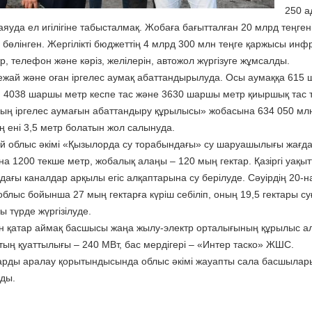
250 а
яуда ел игілігіне табысталмақ. Жобаға бағытталған 20 млрд теңген
 бөлінген. Жергілікті бюджеттің 4 млрд 300 млн теңге қаржысы ин
тр, телефон және кәріз, желілерін, автожол жүргізуге жұмсалды.
уежай және оған іргелес аумақ абаттандырылуда. Осы аумаққа 615
, 4038 шаршы метр кеспе тас және 3630 шаршы метр қиыршық тас 
ың іргелес аумағын абаттандыру құрылысы» жобасына 634 050 млн т
ң ені 3,5 метр болатын жол салынуда.
ай облыс әкімі «Қызылорда су торабындағы» су шаруашылығы жағдай
на 1200 текше метр, жобалық алаңы – 120 мың гектар. Қазіргі уақы
дағы каналдар арқылы егіс алқаптарына су берілуде. Сәуірдің 20-н
 облыс бойынша 27 мың гектарға күріш себіліп, оның 19,5 гектары 
 түрде жүргізілуде.
 қатар аймақ басшысы жаңа жылу-электр орталығының құрылыс ал
тың қуаттылығы – 240 МВт, бас мердігері – «Интер таско» ЖШС.
рды аралау қорытындысында облыс әкімі жауапты сала басшыларын
ды.