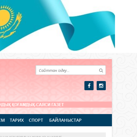
ЕМ
ТАРИХ
СПОРТ
БАЙЛАНЫСТАР
ғы нысандардың жұмысын көрді