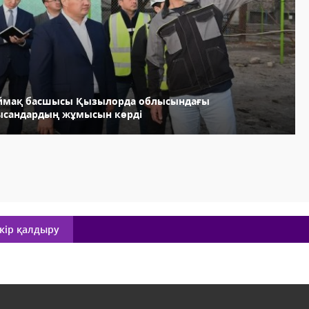
ймақ басшысы Қызылорда облысындағы
ысандардың жұмысын көрді
кір қалдыру