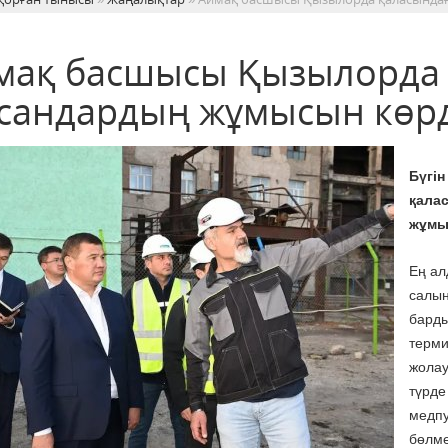
мақ басшысы Қызылорда
сандардың жұмысын көрд
Бүгі
қала
жұмы
Ең ал
салын
барды
терми
жолау
түрде
медпу
бөлме