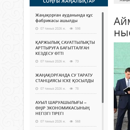
СОҢҒЫ ЖАҢАЛЫҚТАР
Жаңақорған ауданында құс
Ай
фабрикасы ашылды
ны
07 тамыз 2026 ж.
598
ҚАРЖЫЛЫҚ САУАТТЫЛЫҚТЫ
АРТТЫРУҒА БАҒЫТТАЛҒАН
КЕЗДЕСУ ӨТТІ
07 тамыз 2026 ж.
73
ЖАҢАҚОРҒАНДА СУ ТАРАТУ
СТАНЦИЯСЫ ІСКЕ ҚОСЫЛДЫ
07 тамыз 2026 ж.
78
АУЫЛ ШАРУАШЫЛЫҒЫ –
ӨҢІР ЭКОНОМИКАСЫНЫҢ
НЕГІЗГІ ТІРЕГІ
07 тамыз 2026 ж.
568