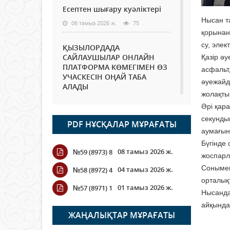
Есептен шығару куәліктері
Нысан та
06 тамыз 2026 ж.
75
қорынан
су, элек
ҚЫЗЫЛОРДАДА
САЙЛАУШЫЛАР ОНЛАЙН
Қазір ә
ПЛАТФОРМА КӨМЕГІМЕН ӨЗ
асфальт
УЧАСКЕСІН ОҢАЙ ТАБА
әуежайд
АЛАДЫ
жолақты
06 тамыз 2026 ж.
89
Әрі қар
секунды
PDF НҰСҚАЛАР МҰРАҒАТЫ
Open Air: Қызылорда
аумағын
облысы полиция
Бүгінде
департаменті 20 мыңнан
08 тамыз 2026 ж.
№59 (8973) 8
астам көрерменнің
жоспарлы
қауіпсіздігін қамтамасыз етті
Сонымен
04 тамыз 2026 ж.
№58 (8972) 4
06 тамыз 2026 ж.
101
орталық
01 тамыз 2026 ж.
№57 (8971) 1
Нысанда
Wi-Fi ҚАБЫРҒА АРҚЫЛЫ
айқында
ҚАЛАЙ ӨТЕДІ?
ЖАҢАЛЫҚТАР МҰРАҒАТЫ
06 тамыз 2026 ж.
266