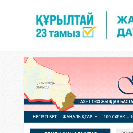
НЕГІЗГІ БЕТ
ЖАҢАЛЫҚТАР
100 СҰРАҚ – 
Жаңа