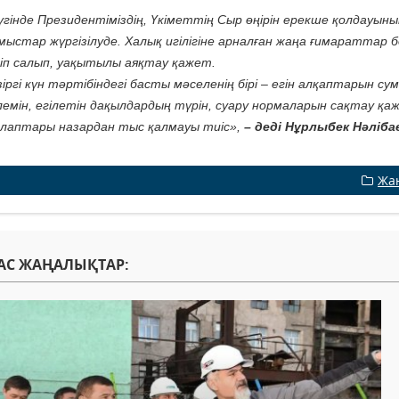
үгінде Президентіміздің, Үкіметтің Сыр өңірін ерекше қолдауы
мыстар жүргізілуде. Халық игілігіне арналған жаңа ғимараттар
іп салып, уақытылы аяқтау қажет.
зіргі күн тәртібіндегі басты мәселенің бірі – егін алқаптарын 
лемін, егілетін дақылдардың түрін, суару нормаларын сақтау қа
лаптары назардан тыс қалмауы тиіс»,
–
деді Нұрлыбек Нәліба
Жа
АС ЖАҢАЛЫҚТАР: