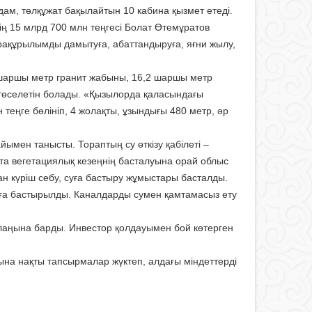
дам, төлқұжат бақылайтын 10 кабина қызмет етеді.
ің 15 млрд 700 млн теңгесі Болат Өтемұратов
фрақұрылымды дамытуға, абаттандыруға, яғни жылу,
 шаршы метр гранит жабыны, 16,2 шаршы метр
төселетін болады. «Қызылорда қаласындағы
еңге бөлініп, 4 жолақты, ұзындығы 480 метр, әр
ымен танысты. Тораптың су өткізу қабілеті –
тта вегетациялық кезеңнің басталуына орай облыс
ан күріш себу, суға бастыру жұмыстары басталды.
суға бастырылды. Каналдарды сумен қамтамасыз ету
аңына барды. Инвестор қолдауымен бой көтерген
а нақты тапсырмалар жүктеп, алдағы міндеттерді