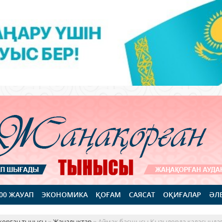
100 ЖАУАП
ЭКОНОМИКА
ҚОҒАМ
САЯСАТ
ОҚИҒАЛАР
ӘЛ
қорған тынысы
»
Жаңалықтар
» Аймақ басшысы Қызылорда қаласында