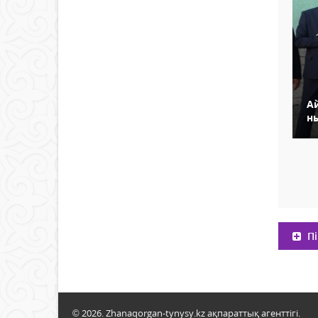
А
н
Пі
© 2026. Zhanaqorgan-tynysy.kz ақпараттық агенттігі.