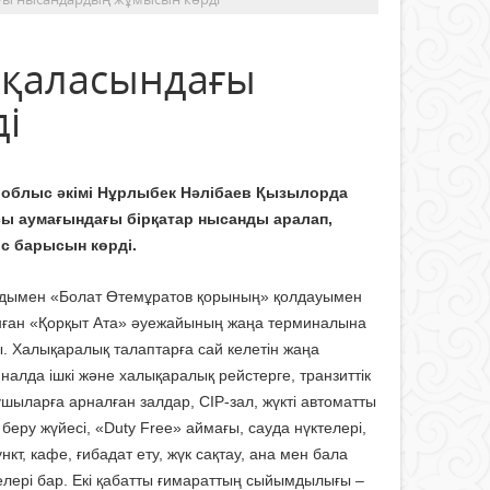
 қаласындағы
і
н облыс әкімі Нұрлыбек Нәлібаев Қызылорда
сы аумағындағы бірқатар нысанды аралап,
с барысын көрді.
дымен «Болат Өтемұратов қорының» қолдауымен
ған «Қорқыт Ата» әуежайының жаңа терминалына
. Халықаралық талаптарға сай келетін жаңа
налда ішкі және халықаралық рейстерге, транзиттік
шыларға арналған залдар, CIP-зал, жүкті автоматты
 беру жүйесі, «Duty Free» аймағы, сауда нүктелері,
нкт, кафе, ғибадат ету, жүк сақтау, ана мен бала
лері бар. Екі қабатты ғимараттың сыйымдылығы –