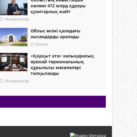
көлемі 472 млрд құрауы
қуантарлық жайт
Жаңалықтар
Облыс әкімі қаладағы
нысандарды аралады
Қоғам
«Қорқыт ата» халықаралық
әуежай терминалының
құрылысы мәселелері
талқыланды
Жаңалықтар