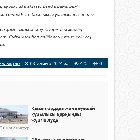
ның арқасында аймағымызда нәтижелі
 бой көтерді. Ең бастысы құрылысты сапалы
сумен қамтамасыз ету. Суармалы жердің
жет. Суды үнемдеп пайдалану және егін егу
ев.
ңалықтар
08 мамыр 2024 ж.
425
0
Қызылордада жаңа әуежай
құрылысы қарқынды
жүргізілуде
Жаңалықтар
Облыстың инвестиция