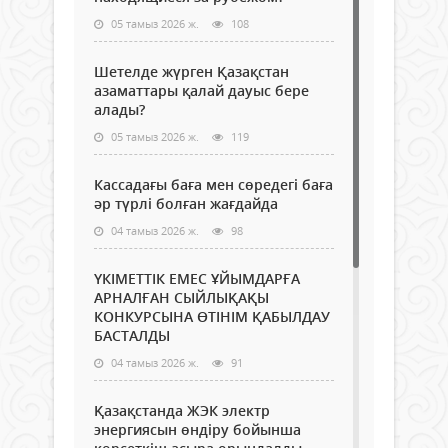
05 тамыз 2026 ж.
108
Шетелде жүрген Қазақстан
азаматтары қалай дауыс бере
алады?
05 тамыз 2026 ж.
119
Кассадағы баға мен сөредегі баға
әр түрлі болған жағдайда
04 тамыз 2026 ж.
98
ҮКІМЕТТІК ЕМЕС ҰЙЫМДАРҒА
АРНАЛҒАН СЫЙЛЫҚАҚЫ
КОНКУРСЫНА ӨТІНІМ ҚАБЫЛДАУ
БАСТАЛДЫ
04 тамыз 2026 ж.
91
Қазақстанда ЖЭК электр
энергиясын өндіру бойынша