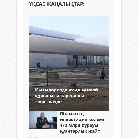
ҰҚСАС ЖАҢАЛЫҚТАР:
Қызылордада жаңа әуежай
құрылысы қарқынды
жүргізілуде
Облыстың
инвестиция көлемі
472 млрд құрауы
қуантарлық жайт