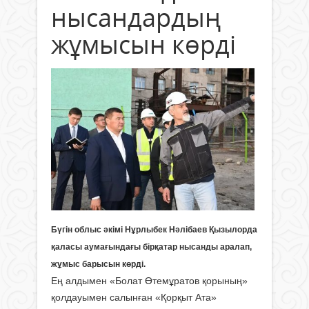
нысандардың
жұмысын көрді
Бүгін облыс әкімі Нұрлыбек Нәлібаев Қызылорда
қаласы аумағындағы бірқатар нысанды аралап,
жұмыс барысын көрді.
Ең алдымен «Болат Өтемұратов қорының»
қолдауымен салынған «Қорқыт Ата»