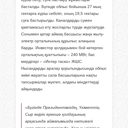
басталды. Бүгінде облыс бойынша 27 мың
гектарға күріш себіліп, оның 19,5 гектары
суға бастырылды. Каналдарды сумен
қамтамасыз ету жоспарлы түрде жүргізілуде.
Сонымен қатар аймақ басшысы жаңа жылу-
электр орталығының құрылыс алаңына
барды. Инвестор қолдауымен бой көтерген
орталықтың қуаттылығы – 240 МВт, бас
мердігері – «Интер таско» ЖШС.
Нысандарды аралау қорытындысында облыс
әкімі жауапты сала басшыларына нақты
тапсырмалар жүктеп, алдағы міндеттерді
айқындады.
«Бүгінде Президентіміздің, Үкіметтің
Сыр өңірін ерекше қолдауының
арқасында аймағымызда нәтижелі
жұмыстар жүргізілуде. Халық игілігіне