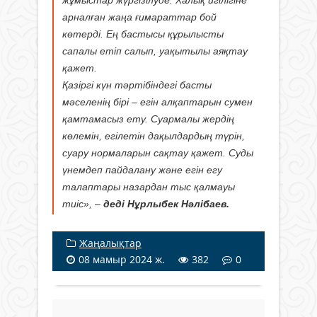
арналған жаңа ғимараттар бой
көтерді. Ең бастысы құрылысты
сапалы етіп салып, уақытылы аяқтау
қажет.
Қазіргі күн тәртібіндегі басты
мәселенің бірі – егін алқаптарын сумен
қамтамасыз ету. Суармалы жердің
көлемін, егілетін дақылдардың түрін,
суару нормаларын сақтау қажет. Суды
үнемдеп пайдалану және егін егу
талаптары назардан тыс қалмауы
тиіс», –
деді Нұрлыбек Нәлібаев.
Жаңалықтар
08 мамыр 2024 ж.
382
0