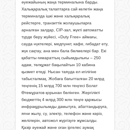
әуежайының жаңа терминалына барды.
Халықаралық талаптарға сай келетін жаңа
терминалда ішкі және халықаралық
рейстерге, транзиттік жолаушыларға
арналған залдар, CIP-зал, жүкті автоматты
түрде беру жүйесі, «Duty Free» аймағы,
сауда нүктелері, медпункт, кафе, ғибадат ету,
жүк сақтау, ана мен бала бөлмелері бар. Екі
қабатты ғимараттың сыйымдылығы – 250
адам, төлқұжат бақылайтын 10 кабина
қызмет етеді. Нысан таяуда ел игілігіне
табысталмақ. Жобаға бағытталған 20 млрд
теңгенің 15 млрд 700 млн теңгесі Болат
Өтемұратов қорынан бөлінген. Жергілікті
бюджеттің 4 млрд 300 млн теңге қаржысы
инфрақұрылымды дамытуға, абаттандыруға,
яғни жылу, су, электр, телефон және кәріз,
желілерін, автожол жүргізуге жұмсалды.
Қазір әуежай және оған іргелес аумақ