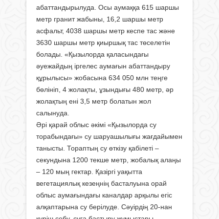
абаттандырылуда. Осы аумаққа 615 шаршы
метр гранит жабыны, 16,2 шаршы метр
асфальт, 4038 шаршы метр кеспе тас және
3630 шаршы метр қиыршық тас төселетін
болады. «Қызылорда қаласындағы
әуежайдың іргелес аумағын абаттандыру
құрылысы» жобасына 634 050 млн теңге
бөлініп, 4 жолақты, ұзындығы 480 метр, әр
жолақтың ені 3,5 метр болатын жол
салынуда.
Әрі қарай облыс әкімі «Қызылорда су
торабындағы» су шаруашылығы жағдайымен
танысты. Тораптың су өткізу қабілеті –
секундына 1200 текше метр, жобалық алаңы
– 120 мың гектар. Қазіргі уақытта
вегетациялық кезеңнің басталуына орай
облыс аумағындағы каналдар арқылы егіс
алқаптарына су берілуде. Сәуірдің 20-нан
күріш себу, суға бастыру жұмыстары