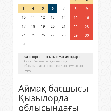
3
4
5
6
7
8
9
Қысқы демалыс 14 күн: 2026–
2027 оқу жылына арналған
10
11
12
13
14
15
16
каникул кестесі бекітілді
17
18
19
20
21
22
23
04 тамыз 2026 ж.
126
24
25
26
27
28
29
30
31
Жаңақорған тынысы
»
Жаңалықтар
»
Аймақ басшысы Қызылорда
облысындағы нысандардың жұмысын
көрді
Аймақ басшысы
Қызылорда
облысындағы