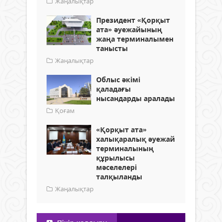
Жаңалықтар
Президент «Қорқыт
ата» әуежайының
жаңа терминалымен
танысты
Жаңалықтар
Облыс әкімі
қаладағы
нысандарды аралады
Қоғам
«Қорқыт ата»
халықаралық әуежай
терминалының
құрылысы
мәселелері
талқыланды
Жаңалықтар