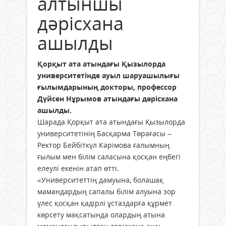
алтыншы
дәрісхана
ашылды
Қорқыт ата атындағы Қызылорда
университетінде ауыл шаруашылығы
ғылымдарының докторы, профессор
Дүйсен Нұрымов атындағы дәрісхана
ашылды.
Шарада Қорқыт ата атындағы Қызылорда
университетінің Басқарма Төрағасы –
Ректор Бейбіткүл Кәрімова ғалымның
ғылым мен білім саласына қосқан еңбегі
елеулі екенін атап өтті.
«Университеттің дамуына, болашақ
мамандардың сапалы білім алуына зор
үлес қосқан қадірлі ұстаздарға құрмет
көрсету мақсатында олардың атына