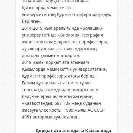
2004 жылы Қорқыт ата атындағы
Қызылорда мемлекеттік
университетінің Құрметті кафера
меңгерушісі
атағы
берілген.
2014-2019 жыл аралығында «Болашақ»
университетінде «Биология, география
және спорт» кафедрасының профессоры,
ауылшаруашылығы ғылымдарының
докторы қызметін атқарған.
2018 жылы Қорқыт ата атындағы
Қызылорда мемлекеттік университетінің
Құрметті профессоры атағы берілді.
Ғалым құнарлылығы төмен тұзды
топыраққа төзімді және жоғары өнім
берумен ерекшеленетін жүгерінің
«Қазақстандық 587 ТВ» жаңа буданын
жасауға үлес қосты. 1985 жылы АС СССР
4951 авторлық куәлік алған.
Қорқыт ата атындағы Қызылорда