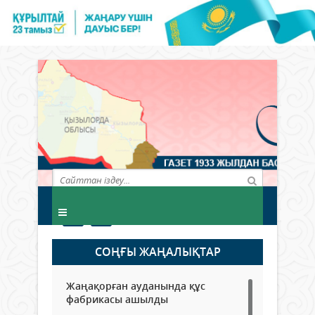
СОҢҒЫ ЖАҢАЛЫҚТАР
Жаңақорған ауданында құс
фабрикасы ашылды