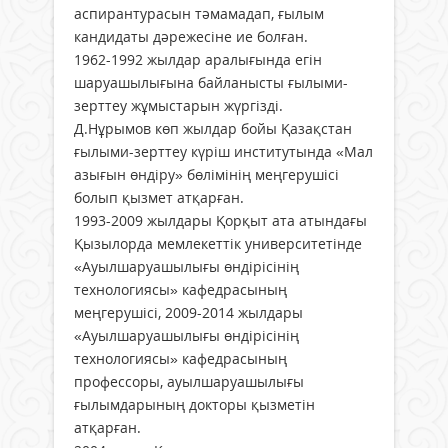
аспирантурасын тәмамадап, ғылым
кандидаты дәрежесіне ие болған.
1962-1992 жылдар аралығында егін
шаруашылығына байланысты ғылыми-
зерттеу жұмыстарын жүргізді.
Д.Нұрымов көп жылдар бойы Қазақстан
ғылыми-зерттеу күріш институтында «Мал
азығын өндіру» бөлімінің меңгерушісі
болып қызмет атқарған.
1993-2009 жылдары Қорқыт ата атындағы
Қызылорда мемлекеттік университетінде
«Ауылшаруашылығы өндірісінің
технологиясы» кафедрасының
меңгерушісі, 2009-2014 жылдары
«Ауылшаруашылығы өндірісінің
технологиясы» кафедрасының
профессоры, ауылшаруашылығы
ғылымдарының докторы қызметін
атқарған.