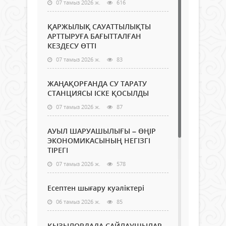
07 тамыз 2026 ж.
616
ҚАРЖЫЛЫҚ САУАТТЫЛЫҚТЫ
АРТТЫРУҒА БАҒЫТТАЛҒАН
КЕЗДЕСУ ӨТТІ
07 тамыз 2026 ж.
83
ЖАҢАҚОРҒАНДА СУ ТАРАТУ
СТАНЦИЯСЫ ІСКЕ ҚОСЫЛДЫ
07 тамыз 2026 ж.
87
АУЫЛ ШАРУАШЫЛЫҒЫ – ӨҢІР
ЭКОНОМИКАСЫНЫҢ НЕГІЗГІ
ТІРЕГІ
07 тамыз 2026 ж.
578
Есептен шығару куәліктері
06 тамыз 2026 ж.
85
ҚЫЗЫЛОРДАДА САЙЛАУШЫЛАР