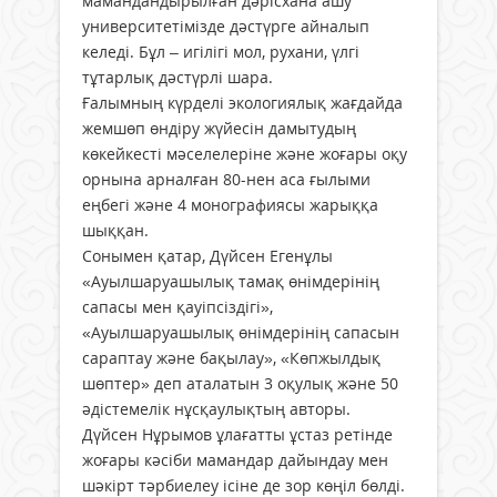
мамандандырылған дәрісхана ашу
университетімізде дәстүрге айналып
келеді. Бұл – игілігі мол, рухани, үлгі
тұтарлық дәстүрлі шара.
Ғалымның күрделі экологиялық жағдайда
жемшөп өндіру жүйесін дамытудың
көкейкесті мәселелеріне және жоғары оқу
орнына арналған 80-нен аса ғылыми
еңбегі және 4 монографиясы жарыққа
шыққан.
Сонымен қатар, Дүйсен Егенұлы
«Ауылшаруашылық тамақ өнімдерінің
сапасы мен қауіпсіздігі»,
«Ауылшаруашылық өнімдерінің сапасын
сараптау және бақылау», «Көпжылдық
шөптер» деп аталатын 3 оқулық және 50
әдістемелік нұсқаулықтың авторы.
Дүйсен Нұрымов ұлағатты ұстаз ретінде
жоғары кәсіби мамандар дайындау мен
шәкірт тәрбиелеу ісіне де зор көңіл бөлді.