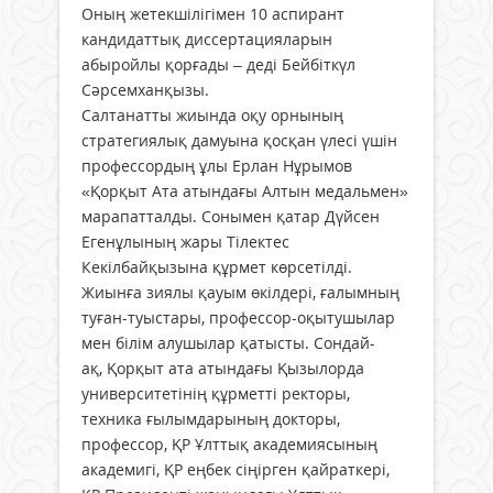
Оның жетекшілігімен 10 аспирант
кандидаттық диссертацияларын
абыройлы қорғады – деді Бейбіткүл
Сәрсемханқызы.
Салтанатты жиында оқу орнының
стратегиялық дамуына қосқан үлесі үшін
профессордың ұлы Ерлан Нұрымов
«Қорқыт Ата атындағы Алтын медальмен»
марапатталды. Сонымен қатар Дүйсен
Егенұлының жары Тілектес
Кекілбайқызына құрмет көрсетілді.
Жиынға зиялы қауым өкілдері, ғалымның
туған-туыстары, профессор-оқытушылар
мен білім алушылар қатысты. Сондай-
ақ, Қорқыт ата атындағы Қызылорда
университетінің құрметті ректоры,
техника ғылымдарының докторы,
профессор, ҚР Ұлттық академиясының
академигі, ҚР еңбек сіңірген қайраткері,