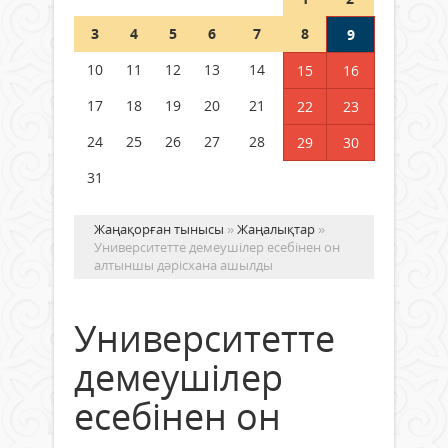
Шетелде жүрген Қазақстан
3
4
5
6
7
8
9
азаматтары қалай дауыс бере
алады?
10
11
12
13
14
15
16
05 тамыз 2026 ж.
168
17
18
19
20
21
22
23
24
25
26
27
28
29
30
31
Жаңақорған тынысы
»
Жаңалықтар
»
Университетте демеушілер есебінен он
алтыншы дәрісхана ашылды
Университетте
демеушілер
есебінен он