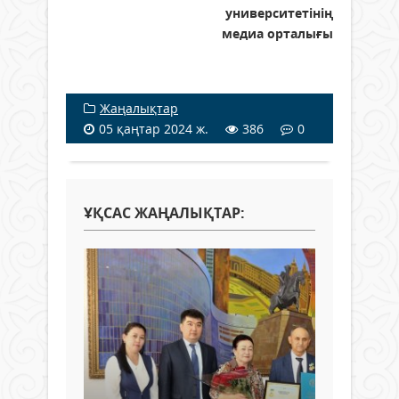
университетінің
медиа орталығы
Жаңалықтар
05 қаңтар 2024 ж.
386
0
ҰҚСАС ЖАҢАЛЫҚТАР: