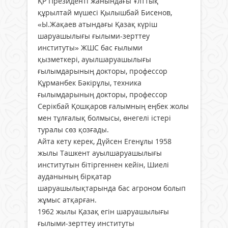
ҚР Президенті жанындағы Ұлттық
құрылтай мүшесі Қылышбай Бисенов,
«Ы.Жақаев атындағы Қазақ күріш
шаруашылығы ғылыми-зерттеу
институты» ЖШС бас ғылыми
қызметкері, ауылшаруашылығы
ғылымдарының докторы, профессор
Құрманбек Бәкірұлы, техника
ғылымдарының докторы, профессор
Серікбай Қошқаров ғалымның еңбек жолы
мен тұлғалық болмысы, өнегелі істері
туралы сөз қозғады.
Айта кету керек, Дүйсен Егенұлы 1958
жылы Ташкент ауылшаруашылығы
институтын бітіргеннен кейін, Шиелі
ауданының бірқатар
шаруашылықтарында бас агроном болып
жұмыс атқарған.
1962 жылы Қазақ егін шаруашылығы
ғылыми-зерттеу институты