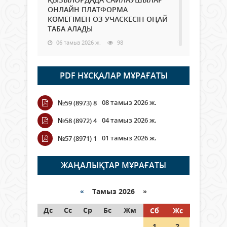
ОНЛАЙН ПЛАТФОРМА
КӨМЕГІМЕН ӨЗ УЧАСКЕСІН ОҢАЙ
ТАБА АЛАДЫ
06 тамыз 2026 ж.
98
Open Air: Қызылорда облысы
PDF НҰСҚАЛАР МҰРАҒАТЫ
полиция департаменті 20
мыңнан астам көрерменнің
қауіпсіздігін қамтамасыз етті
08 тамыз 2026 ж.
№59 (8973) 8
06 тамыз 2026 ж.
116
04 тамыз 2026 ж.
№58 (8972) 4
Wi-Fi ҚАБЫРҒА АРҚЫЛЫ ҚАЛАЙ
01 тамыз 2026 ж.
№57 (8971) 1
ӨТЕДІ?
06 тамыз 2026 ж.
276
ЖАҢАЛЫҚТАР МҰРАҒАТЫ
Как могут проголосовать
граждане Казахстана,
«
Тамыз 2026 »
находящиеся за рубежом?
Дс
Сс
Ср
Бс
Жм
Сб
Жс
05 тамыз 2026 ж.
157
1
2