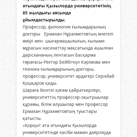
атындағы Қызылорда университетінің
85 жылдығы аясында
ұйымдастырылды.
Профессор, филология ғылымдарының
докторы Ермахан Нұрахметовтың өнегелі
өмірі мен шығармашылығын, ғылыми
мұрасын насихаттау мақсатында ашылған
дәрісхананың лентасын Басқарма
төрағасы-Ректор Бейбіткүл Кәрімова мен
техника ғылымдарының докторы,
профессор, университет ардагері Серікбай
Қошқаров қиды.
Шараға
белгілі қоғам қайраткерлері,
университеттің профессор-оқытушылар
құрамы, білім алушылар мен профессор
Ермахан Нұрахметовтың туыстары
қатысты.
«Қорқыт ата атындағы Қызылорда
университетінде кәсіби маман даярлауда