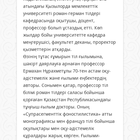
атындағы Қызылорда мемлекеттік
университеті роман-герман тілдері
кафедрасында оқытушы, доцент,
профессор болып ұстаздық етті. Көп
жылдар бойы университетте кафедра
меңгерушісі, факультет деканы, проректор
қызметтерін атқарды.
Өзінің тұтас ғұмырын тіл ғылымына,
шәкірт даярлауға арнаған профессор
Ермахан Нұрахметұлы 70-тен астам оқу-
әдістемелік және ғылыми еңбектердің
авторы. Сонымен қатар, профессор тіл
білімі роман тілдері саласы бойынша
қорғаған Қазақстан Республикасындағы
тұңғыш ғылым докторы. Оның
«Супрасегменттік фоностилистика» атты
монографиясы мен француз тілі бойынша
оқулықтары мен оқу-әдістемелік
құралдары жарық көрген. Ғылыми-