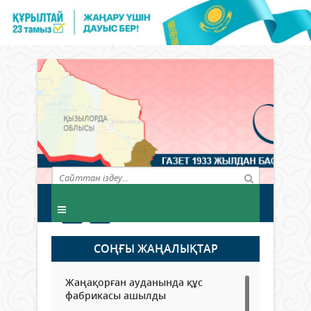
СОҢҒЫ ЖАҢАЛЫҚТАР
Жаңақорған ауданында құс
фабрикасы ашылды