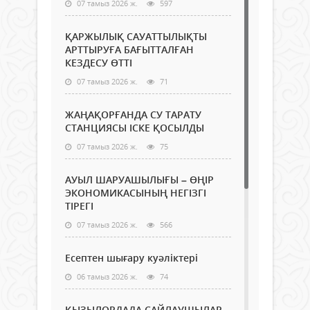
07 тамыз 2026 ж.
597
ҚАРЖЫЛЫҚ САУАТТЫЛЫҚТЫ
АРТТЫРУҒА БАҒЫТТАЛҒАН
КЕЗДЕСУ ӨТТІ
07 тамыз 2026 ж.
71
ЖАҢАҚОРҒАНДА СУ ТАРАТУ
СТАНЦИЯСЫ ІСКЕ ҚОСЫЛДЫ
07 тамыз 2026 ж.
75
АУЫЛ ШАРУАШЫЛЫҒЫ – ӨҢІР
ЭКОНОМИКАСЫНЫҢ НЕГІЗГІ
ТІРЕГІ
07 тамыз 2026 ж.
566
Есептен шығару куәліктері
06 тамыз 2026 ж.
74
ҚЫЗЫЛОРДАДА САЙЛАУШЫЛАР