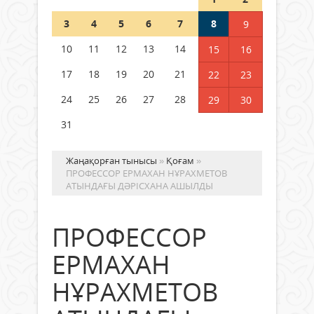
Шетелде жүрген Қазақстан
3
4
5
6
7
8
9
азаматтары қалай дауыс бере
алады?
10
11
12
13
14
15
16
05 тамыз 2026 ж.
157
17
18
19
20
21
22
23
24
25
26
27
28
29
30
31
Жаңақорған тынысы
»
Қоғам
»
ПРОФЕССОР ЕРМАХАН НҰРАХМЕТОВ
АТЫНДАҒЫ ДӘРІСХАНА АШЫЛДЫ
ПРОФЕССОР
ЕРМАХАН
НҰРАХМЕТОВ