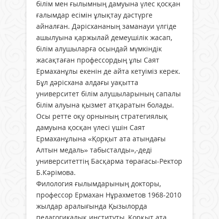
білім мен ғылымның дамуына үлес қосқан
ғалымдар есімін ұлықтау дәстүрге
айналған. Дәрісхананың заманауи үлгіде
ашылуына қаржылай демеушілік жасап,
білім алушыларға осындай мүмкіндік
жасақтаған профессордың ұлы Саят
Ермаханұлы екенін де айта кетуіміз керек.
Бұл дәрісхана алдағы уақытта
университет білім алушыларының сапалы
білім алуына қызмет атқаратын болады.
Осы ретте оқу орнының стратегиялық
дамуына қосқан үлесі үшін Саят
Ермаханұлына «Қорқыт ата атындағы
Алтын медаль» табысталды»,-деді
университеттің Басқарма төрағасы-Ректор
Б.Кәрімова.
Филология ғылымдарының докторы,
профессор Ермахан Нұрахметов 1968-2010
жылдар аралығында Қызылорда
педагогикалық институты, Қорқыт ата