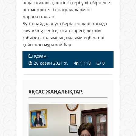
педагогикалық жетістіктері үшін бірнеше
рет мемлекеттік наградалармен
марапатталған.
Бүгін пайдалануға берілген дәрісханада
coworking centre, кітап сөресі, лекция
кабинеті, ғалымның ғылыми еңбектері
қойылған мұражай бар.
Қоғам
28 қазан 2021 ж.
1 118
0
ҰҚСАС ЖАҢАЛЫҚТАР: