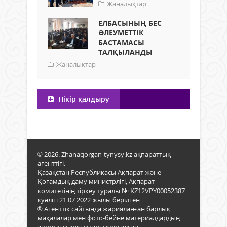
Жаңалықтар
ЕЛБАСЫНЫҢ БЕС
ӘЛЕУМЕТТІК
БАСТАМАСЫ
ТАЛҚЫЛАНДЫ
Жаңалықтар
Пікір қалдыру
© 2026. Zhanaqorgan-tynysy.kz ақпараттық
агенттігі.
Қазақстан Республикасы Ақпарат және
Қоғамдық даму министрлігі, Ақпарат
комитетінің тіркеу туралы № KZ12VPY00052387
куәлігі 21.07.2022 жылы берілген.
® Агенттік сайтында жарияланған барлық
мақалалар мен фото-бейне материалдардың
авторлық құқықтары қорғалған.