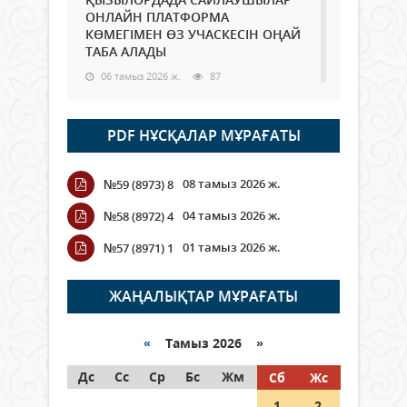
ОНЛАЙН ПЛАТФОРМА
КӨМЕГІМЕН ӨЗ УЧАСКЕСІН ОҢАЙ
ТАБА АЛАДЫ
06 тамыз 2026 ж.
87
Open Air: Қызылорда облысы
PDF НҰСҚАЛАР МҰРАҒАТЫ
полиция департаменті 20
мыңнан астам көрерменнің
қауіпсіздігін қамтамасыз етті
08 тамыз 2026 ж.
№59 (8973) 8
06 тамыз 2026 ж.
97
04 тамыз 2026 ж.
№58 (8972) 4
Wi-Fi ҚАБЫРҒА АРҚЫЛЫ ҚАЛАЙ
01 тамыз 2026 ж.
№57 (8971) 1
ӨТЕДІ?
06 тамыз 2026 ж.
265
ЖАҢАЛЫҚТАР МҰРАҒАТЫ
Как могут проголосовать
граждане Казахстана,
«
Тамыз 2026 »
находящиеся за рубежом?
Дс
Сс
Ср
Бс
Жм
Сб
Жс
05 тамыз 2026 ж.
146
1
2