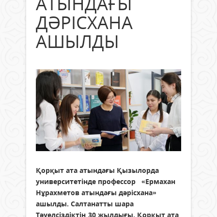
АТЫНДАҒЫ
ДӘРІСХАНА
АШЫЛДЫ
Қорқыт ата атындағы Қызылорда
университетінде профессор «Ермахан
Нұрахметов атындағы дәрісхана»
ашылды. Салтанатты шара
Тәуелсіздіктің 30 жылдығы, Қорқыт ата