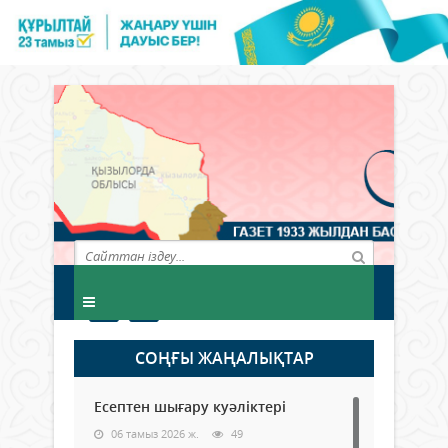
СОҢҒЫ ЖАҢАЛЫҚТАР
Есептен шығару куәліктері
06 тамыз 2026 ж.
49