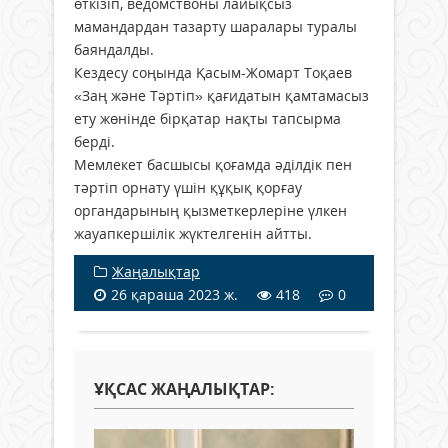
өткізіп, ведомствоны лайықсыз
мамандардан тазарту шаралары туралы
баяндалды.
Кездесу соңында Қасым-Жомарт Тоқаев
«Заң және Тәртіп» қағидатын қамтамасыз
ету жөнінде бірқатар нақты тапсырма
берді.
Мемлекет басшысы қоғамда әділдік пен
тәртіп орнату үшін құқық қорғау
органдарының қызметкерлеріне үлкен
жауапкершілік жүктелгенін айтты.
Жаңалықтар
26 қараша 2023 ж.
418
0
ҰҚСАС ЖАҢАЛЫҚТАР: