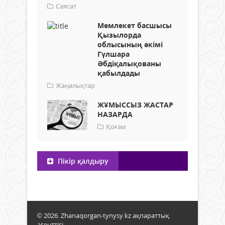
Саясат
Мемлекет басшысы
Қызылорда
облысының әкімі
Гүлшара
Әбдіқалықованы
қабылдады
Жаңалықтар
ЖҰМЫССЫЗ ЖАСТАР
НАЗАРДА
Қоғам
Пікір қалдыру
© 2026. Zhanaqorgan-tynysy.kz ақпараттық
агенттігі.