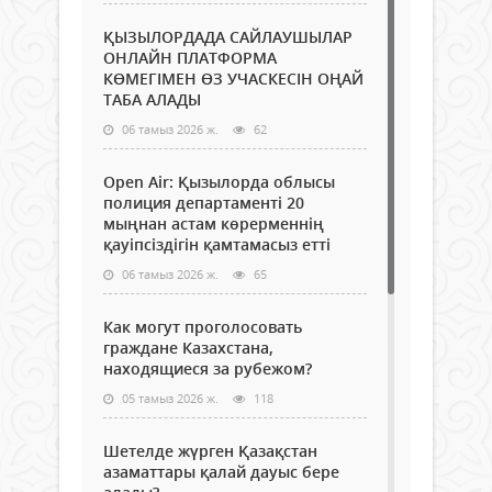
ҚЫЗЫЛОРДАДА САЙЛАУШЫЛАР
ОНЛАЙН ПЛАТФОРМА
КӨМЕГІМЕН ӨЗ УЧАСКЕСІН ОҢАЙ
ТАБА АЛАДЫ
06 тамыз 2026 ж.
62
Open Air: Қызылорда облысы
полиция департаменті 20
мыңнан астам көрерменнің
қауіпсіздігін қамтамасыз етті
06 тамыз 2026 ж.
65
Как могут проголосовать
граждане Казахстана,
находящиеся за рубежом?
05 тамыз 2026 ж.
118
Шетелде жүрген Қазақстан
азаматтары қалай дауыс бере