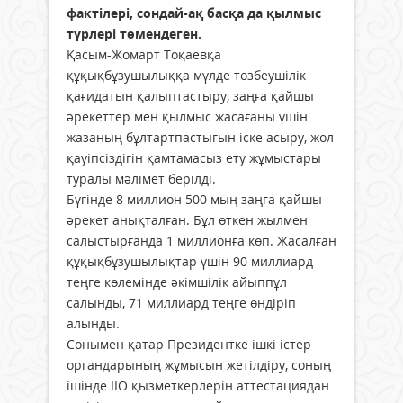
фактілері, сондай-ақ басқа да қылмыс
түрлері төмендеген.
Қасым-Жомарт Тоқаевқа
құқықбұзушылыққа мүлде төзбеушілік
қағидатын қалыптастыру, заңға қайшы
әрекеттер мен қылмыс жасағаны үшін
жазаның бұлтартпастығын іске асыру, жол
қауіпсіздігін қамтамасыз ету жұмыстары
туралы мәлімет берілді.
Бүгінде 8 миллион 500 мың заңға қайшы
әрекет анықталған. Бұл өткен жылмен
салыстырғанда 1 миллионға көп. Жасалған
құқықбұзушылықтар үшін 90 миллиард
теңге көлемінде әкімшілік айыппұл
салынды, 71 миллиард теңге өндіріп
алынды.
Сонымен қатар Президентке ішкі істер
органдарының жұмысын жетілдіру, соның
ішінде ІІО қызметкерлерін аттестациядан