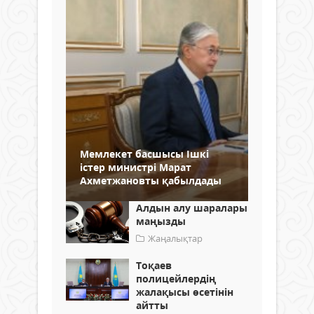
Мемлекет басшысы Ішкі
істер министрі Марат
Ахметжановты қабылдады
Алдын алу шаралары
маңызды
Жаңалықтар
Тоқаев
полицейлердің
жалақысы өсетінін
айтты