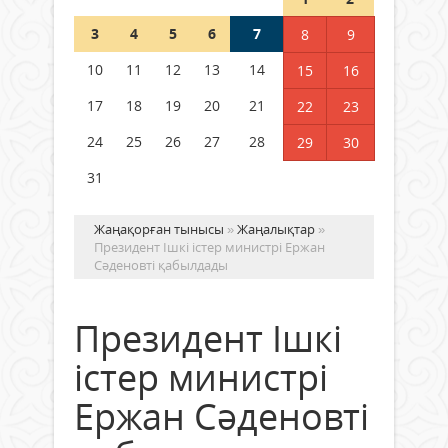
3
4
5
6
7
8
9
Германия аптап ыстыққа
байланысты суды үнемдей
10
11
12
13
14
15
16
бастады
17
18
19
20
21
22
23
04 тамыз 2026 ж.
96
24
25
26
27
28
29
30
31
Жаңақорған тынысы
»
Жаңалықтар
»
Президент Ішкі істер министрі Ержан
Сәденовті қабылдады
Президент Ішкі
істер министрі
Ержан Сәденовті