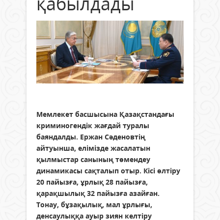
қабылдады
Мемлекет басшысына Қазақстандағы
криминогендік жағдай туралы
баяндалды. Ержан Сәденовтің
айтуынша, елімізде жасалатын
қылмыстар санының төмендеу
динамикасы сақталып отыр. Кісі өлтіру
20 пайызға, ұрлық 28 пайызға,
қарақшылық 32 пайызға азайған.
Тонау, бұзақылық, мал ұрлығы,
денсаулыққа ауыр зиян келтіру