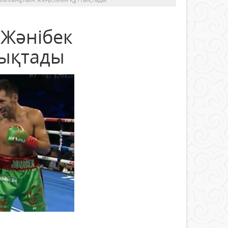
Жәнібек
тықтады