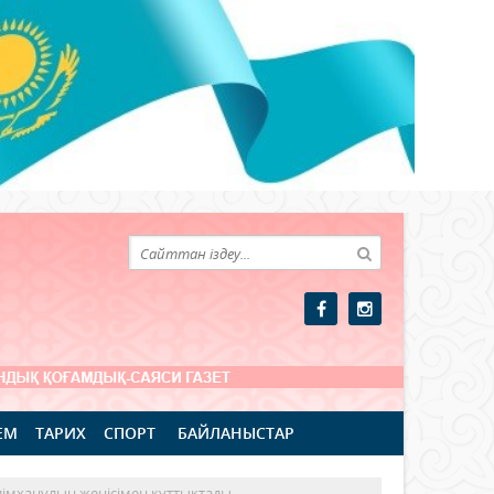
ЕМ
ТАРИХ
СПОРТ
БАЙЛАНЫСТАР
імханұлын жеңісімен құттықтады