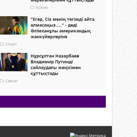
Қоғам
"Егер, Сіз менің тегімді айта
алмасаңыз....." - деді
Әлімханұлы американдық
жанкүйерлеріне
Спорт
Нұрсұлтан Назарбаев
Владимир Путинді
сайлаудағы жеңісімен
құттықтады
Саясат