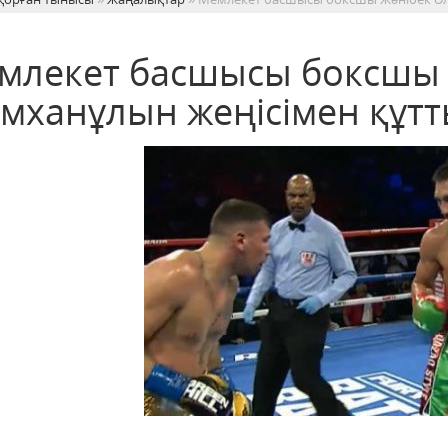
млекет басшысы боксшы 
імханұлын жеңісімен құт