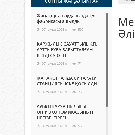
СОҢҒЫ ЖАҢАЛЫҚТАР
Жаңақорған ауданында құс
Ме
фабрикасы ашылды
Әл
07 тамыз 2026 ж.
597
ҚАРЖЫЛЫҚ САУАТТЫЛЫҚТЫ
АРТТЫРУҒА БАҒЫТТАЛҒАН
КЕЗДЕСУ ӨТТІ
07 тамыз 2026 ж.
71
ЖАҢАҚОРҒАНДА СУ ТАРАТУ
СТАНЦИЯСЫ ІСКЕ ҚОСЫЛДЫ
07 тамыз 2026 ж.
75
АУЫЛ ШАРУАШЫЛЫҒЫ –
ӨҢІР ЭКОНОМИКАСЫНЫҢ
НЕГІЗГІ ТІРЕГІ
07 тамыз 2026 ж.
566