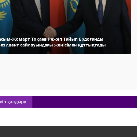
асым-Жомарт Тоқаев Режеп Тайып Ердоғанды
резидент сайлауындағы жеңісімен құттықтады
кір қалдыру