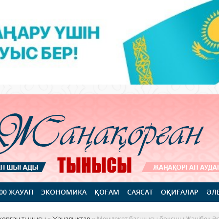
100 ЖАУАП
ЭКОНОМИКА
ҚОҒАМ
САЯСАТ
ОҚИҒАЛАР
ӘЛ
қорған тынысы
»
Жаңалықтар
» Мемлекет басшысы боксшы Жәнібек Әл