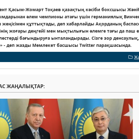
ент Қасым-Жомарт Тоқаев қазақтың кәсіби боксшысы Жәні
мдарынан әлем чемпионы атағы үшін германиялық Винчен
 жеңісімен құттықтады, деп хабарлайды Ақорданың баспас
інің жоғары деңгейі мен мықтылығын әлемге тағы да паш е
лестерді бағындыруға ынталандырады. Сізге зор денсаулық,
!» - деп жазды Мемлекет басшысы Twitter парақшасында.
Ж
АС ЖАҢАЛЫҚТАР: