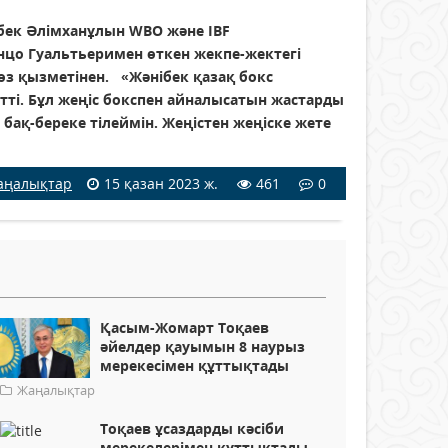
бек Әлімханұлын WBO және IBF
цо Гуальтьеримен өткен жекпе-жектегі
өз қызметінен. «Жәнібек қазақ бокс
тті. Бұл жеңіс бокспен айналысатын жастарды
 бақ-береке тілеймін. Жеңістен жеңіске жете
аңалықтар
15 қазан 2023 ж.
461
0
Қасым-Жомарт Тоқаев
әйелдер қауымын 8 наурыз
мерекесімен құттықтады
Жаңалықтар
Тоқаев ұсаздарды кәсіби
мерекелерімен құттықтады