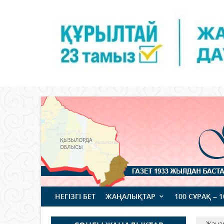
НЕГІЗГІ БЕТ
ЖАҢАЛЫҚТАР
100 СҰРАҚ – 
Жаңа