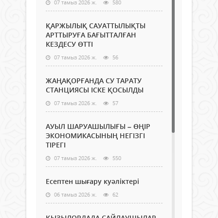
07 тамыз 2026 ж.
580
ҚАРЖЫЛЫҚ САУАТТЫЛЫҚТЫ
АРТТЫРУҒА БАҒЫТТАЛҒАН
КЕЗДЕСУ ӨТТІ
07 тамыз 2026 ж.
56
ЖАҢАҚОРҒАНДА СУ ТАРАТУ
СТАНЦИЯСЫ ІСКЕ ҚОСЫЛДЫ
07 тамыз 2026 ж.
57
АУЫЛ ШАРУАШЫЛЫҒЫ – ӨҢІР
ЭКОНОМИКАСЫНЫҢ НЕГІЗГІ
ТІРЕГІ
07 тамыз 2026 ж.
550
Есептен шығару куәліктері
06 тамыз 2026 ж.
62
ҚЫЗЫЛОРДАДА САЙЛАУШЫЛАР