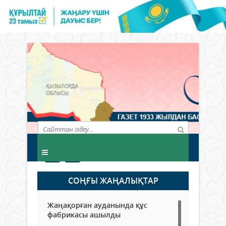
СОҢҒЫ ЖАҢАЛЫҚТАР
Жаңақорған ауданында құс
фабрикасы ашылды