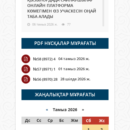
ОНЛАЙН ПЛАТФОРМА
КӨМЕГІМЕН ӨЗ УЧАСКЕСІН ОҢАЙ
ТАБА АЛАДЫ
06 тамыз 2026 ж.
77
Open Air: Қызылорда облысы
PDF НҰСҚАЛАР МҰРАҒАТЫ
полиция департаменті 20
мыңнан астам көрерменнің
қауіпсіздігін қамтамасыз етті
04 тамыз 2026 ж.
№58 (8972) 4
06 тамыз 2026 ж.
84
01 тамыз 2026 ж.
№57 (8971) 1
Wi-Fi ҚАБЫРҒА АРҚЫЛЫ ҚАЛАЙ
28 шілде 2026 ж.
№56 (8970) 28
ӨТЕДІ?
06 тамыз 2026 ж.
254
ЖАҢАЛЫҚТАР МҰРАҒАТЫ
Как могут проголосовать
граждане Казахстана,
«
Тамыз 2026 »
находящиеся за рубежом?
Дс
Сс
Ср
Бс
Жм
Сб
Жс
05 тамыз 2026 ж.
133
1
2