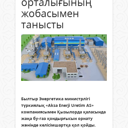
орталығының
жобасымен
танысты
Былтыр Энергетика министрлігі
түркиялық «Aksa Enerji Uretim AS»
компаниясымен Қызылорда қаласында
жаңа бу-газ қондырғысын орнату
жөнінде келісімшартқа қол қойды.