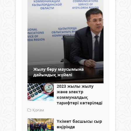
Жылу беру маусымына
дайындық жүйелі
2023 жылы жылу
және электр
коммуналдық
тарифтері көтеріледі
Қоғам
Үкімет басшысы сыр
өңірінде