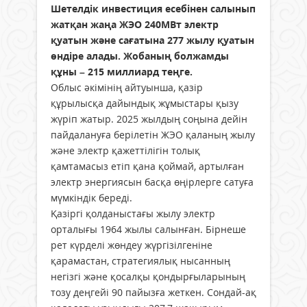
Шетелдік инвестиция есебінен салынып
жатқан жаңа ЖЭО 240МВт электр
қуатын және сағатына 277 жылу қуатын
өндіре алады. Жобаның болжамды
құны – 215 миллиард теңге.
Облыс әкімінің айтуынша, қазір
құрылысқа дайындық жұмыстары қызу
жүріп жатыр. 2025 жылдың соңына дейін
пайдалануға берілетін ЖЭО қаланың жылу
және электр қажеттілігін толық
қамтамасыз етіп қана қоймай, артылған
электр энергиясын басқа өңірлерге сатуға
мүмкіндік береді.
Қазіргі қолданыстағы жылу электр
орталығы 1964 жылы салынған. Бірнеше
рет күрделі жөндеу жүргізілгеніне
қарамастан, стратегиялық нысанның
негізгі және қосалқы қондырғыларының
тозу деңгейі 90 пайызға жеткен. Сондай-ақ