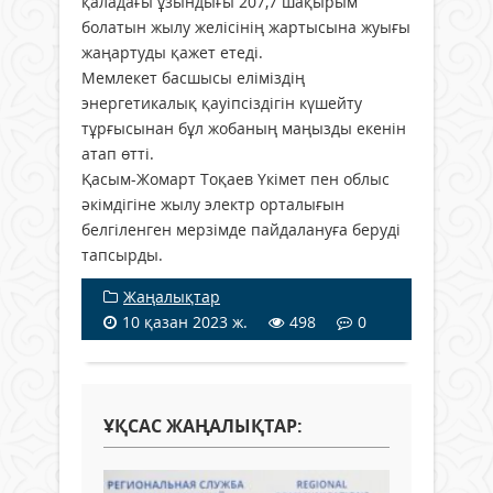
қаладағы ұзындығы 207,7 шақырым
болатын жылу желісінің жартысына жуығы
жаңартуды қажет етеді.
Мемлекет басшысы еліміздің
энергетикалық қауіпсіздігін күшейту
тұрғысынан бұл жобаның маңызды екенін
атап өтті.
Қасым-Жомарт Тоқаев Үкімет пен облыс
әкімдігіне жылу электр орталығын
белгіленген мерзімде пайдалануға беруді
тапсырды.
Жаңалықтар
10 қазан 2023 ж.
498
0
ҰҚСАС ЖАҢАЛЫҚТАР: