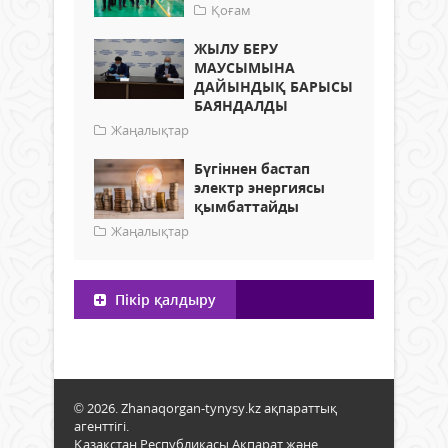
Қоғам
ЖЫЛУ БЕРУ
МАУСЫМЫНА
ДАЙЫНДЫҚ БАРЫСЫ
БАЯНДАЛДЫ
Жаңалықтар
Бүгіннен бастап
электр энергиясы
қымбаттайды
Жаңалықтар
Пікір қалдыру
© 2026. Zhanaqorgan-tynysy.kz ақпараттық
агенттігі.
Қазақстан Республикасы Ақпарат және