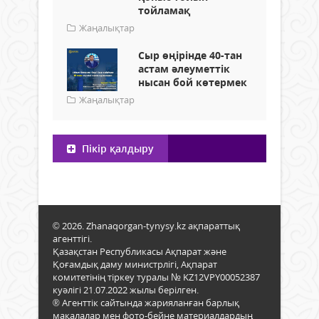
тойламақ
Жаңалықтар
Сыр өңірінде 40-тан
астам әлеуметтік
нысан бой көтермек
Жаңалықтар
Пікір қалдыру
© 2026. Zhanaqorgan-tynysy.kz ақпараттық
агенттігі.
Қазақстан Республикасы Ақпарат және
Қоғамдық даму министрлігі, Ақпарат
комитетінің тіркеу туралы № KZ12VPY00052387
куәлігі 21.07.2022 жылы берілген.
® Агенттік сайтында жарияланған барлық
мақалалар мен фото-бейне материалдардың