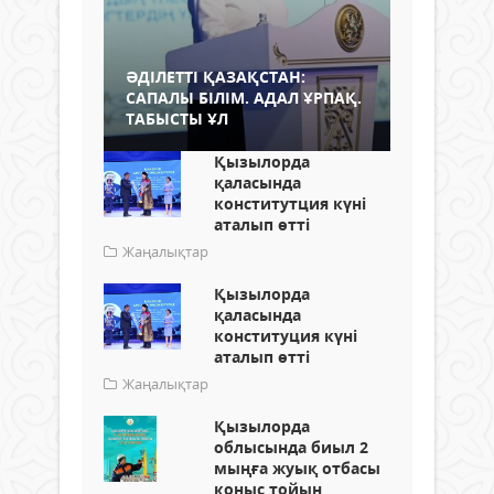
ӘДІЛЕТТІ ҚАЗАҚСТАН:
САПАЛЫ БІЛІМ. АДАЛ ҰРПАҚ.
ТАБЫСТЫ ҰЛ
Қызылорда
қаласында
конститутция күні
аталып өтті
Жаңалықтар
Қызылорда
қаласында
конституция күні
аталып өтті
Жаңалықтар
Қызылорда
облысында биыл 2
мыңға жуық отбасы
қоныс тойын