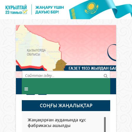
СОҢҒЫ ЖАҢАЛЫҚТАР
Жаңақорған ауданында құс
фабрикасы ашылды