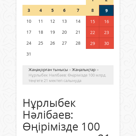
Шетелде жүрген Қазақстан
3
4
5
6
7
8
9
азаматтары қалай дауыс бере
алады?
10
11
12
13
14
15
16
05 тамыз 2026 ж.
168
17
18
19
20
21
22
23
24
25
26
27
28
29
30
31
Жаңақорған тынысы
»
Жаңалықтар
»
Нұрлыбек Нәлібаев: Өңірімізде 100 млрд.
теңгеге 21 мектеп салынуда
Нұрлыбек
Нәлібаев:
Өңірімізде 100