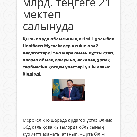
млрд. теңгеге 21
мектеп
салынуда
Қызылорда облысының әкімі Нұрлыбек
Нәлібаев Мұғалімдер күніне орай
педагогтерді төл мерекемен құттықтап,
оларға аймақ дамуына, өскелең ұрпақ
тәрбиесіне қосқан үлестері үшін алғыс
білдірді.
Мерекелік іс-шарада ардагер ұстаз Әлима
Әбдіқалықова Қызылорда облысының
Құрметті азаматы атанып, «Орта білім