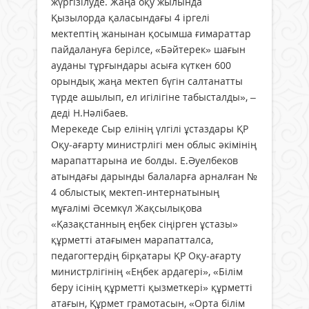
жүргізілуде. Жаңа оқу жылында
Қызылорда қаласындағы 4 іргелі
мектептің жанынан қосымша ғимараттар
пайдалануға берілсе, «Бәйтерек» шағын
ауданы тұрғындары асыға күткен 600
орындық жаңа мектеп бүгін салтанатты
түрде ашылып, ел игілігіне табысталды», –
деді Н.Нәлібаев.
Мерекеде Сыр елінің үлгілі ұстаздары ҚР
Оқу-ағарту министрлігі мен облыс әкімінің
марапаттарына ие болды. Е.Әуелбеков
атындағы дарынды балаларға арналған №
4 облыстық мектеп-интернатының
мұғалімі Әсемкүл Жақсылықова
«Қазақстанның еңбек сіңірген ұстазы»
құрметті атағымен марапатталса,
педагогтердің бірқатары ҚР Оқу-ағарту
министрлігінің «Еңбек ардагері», «Білім
беру ісінің құрметті қызметкері» құрметті
атағын, Құрмет грамотасын, «Орта білім