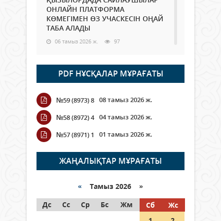
ОНЛАЙН ПЛАТФОРМА
КӨМЕГІМЕН ӨЗ УЧАСКЕСІН ОҢАЙ
ТАБА АЛАДЫ
06 тамыз 2026 ж.
97
Open Air: Қызылорда облысы
PDF НҰСҚАЛАР МҰРАҒАТЫ
полиция департаменті 20
мыңнан астам көрерменнің
қауіпсіздігін қамтамасыз етті
08 тамыз 2026 ж.
№59 (8973) 8
06 тамыз 2026 ж.
116
04 тамыз 2026 ж.
№58 (8972) 4
Wi-Fi ҚАБЫРҒА АРҚЫЛЫ ҚАЛАЙ
01 тамыз 2026 ж.
№57 (8971) 1
ӨТЕДІ?
06 тамыз 2026 ж.
276
ЖАҢАЛЫҚТАР МҰРАҒАТЫ
Как могут проголосовать
граждане Казахстана,
«
Тамыз 2026 »
находящиеся за рубежом?
Дс
Сс
Ср
Бс
Жм
Сб
Жс
05 тамыз 2026 ж.
157
1
2