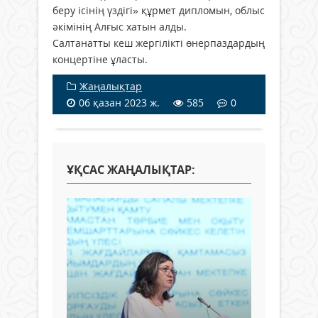
беру ісінің үздігі» құрмет дипломын, облыс
әкімінің Алғыс хатын алды.
Салтанатты кеш жергілікті өнерпаздардың
концертіне ұласты.
Жаңалықтар
06 қазан 2023 ж.
585
0
ҰҚСАС ЖАҢАЛЫҚТАР: