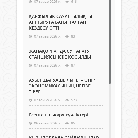
07 тамыз 2026 ж.
616
ҚАРЖЫЛЫҚ САУАТТЫЛЫҚТЫ
АРТТЫРУҒА БАҒЫТТАЛҒАН
КЕЗДЕСУ ӨТТІ
07 тамыз 2026 ж.
83
ЖАҢАҚОРҒАНДА СУ ТАРАТУ
СТАНЦИЯСЫ ІСКЕ ҚОСЫЛДЫ
07 тамыз 2026 ж.
87
АУЫЛ ШАРУАШЫЛЫҒЫ – ӨҢІР
ЭКОНОМИКАСЫНЫҢ НЕГІЗГІ
ТІРЕГІ
07 тамыз 2026 ж.
578
Есептен шығару куәліктері
06 тамыз 2026 ж.
85
ҚЫЗЫЛОРДАДА САЙЛАУШЫЛАР