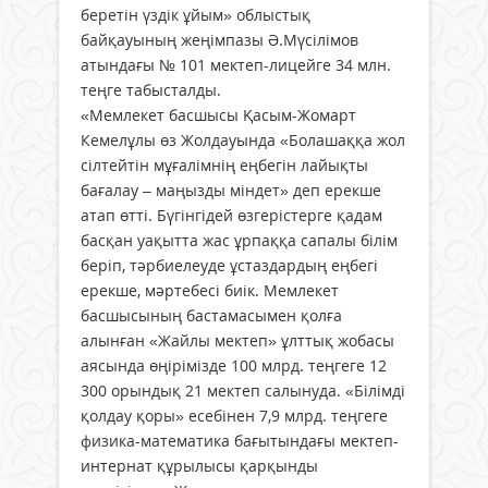
беретін үздік ұйым» облыстық
байқауының жеңімпазы Ә.Мүсілімов
атындағы № 101 мектеп-лицейге 34 млн.
теңге табысталды.
«Мемлекет басшысы Қасым-Жомарт
Кемелұлы өз Жолдауында «Болашаққа жол
сілтейтін мұғалімнің еңбегін лайықты
бағалау – маңызды міндет» деп ерекше
атап өтті. Бүгінгідей өзгерістерге қадам
басқан уақытта жас ұрпаққа сапалы білім
беріп, тәрбиелеуде ұстаздардың еңбегі
ерекше, мәртебесі биік. Мемлекет
басшысының бастамасымен қолға
алынған «Жайлы мектеп» ұлттық жобасы
аясында өңірімізде 100 млрд. теңгеге 12
300 орындық 21 мектеп салынуда. «Білімді
қолдау қоры» есебінен 7,9 млрд. теңгеге
физика-математика бағытындағы мектеп-
интернат құрылысы қарқынды