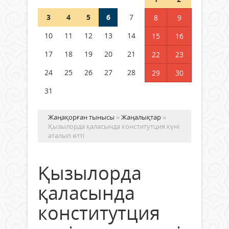
3
4
5
6
7
8
9
Қысқы демалыс 14 күн: 2026–
2027 оқу жылына арналған
10
11
12
13
14
15
16
каникул кестесі бекітілді
17
18
19
20
21
22
23
04 тамыз 2026 ж.
125
24
25
26
27
28
29
30
31
Жаңақорған тынысы
»
Жаңалықтар
»
Қызылорда қаласында конститутция күні
аталып өтті
Қызылорда
қаласында
конститутция