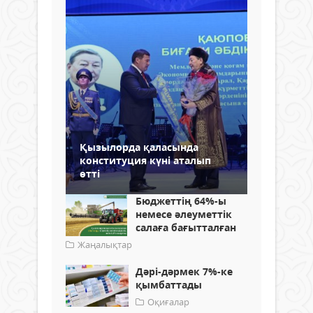
Қызылорда қаласында
конституция күні аталып
өтті
Бюджеттің 64%-ы
немесе әлеуметтік
салаға бағытталған
Жаңалықтар
Дәрі-дәрмек 7%-ке
қымбаттады
Оқиғалар