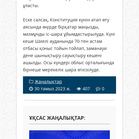
ұласты.
Еске салсақ, Конституция күнін атап өту
аясында өңірде бірқатар маңызды,
мазмұнды іс-шара ұйымдастырылуда. Күні
кеше Шиелі ауданында 70-тен астам
отбасы қоныс тойын тойлап, заманауи
дене шынықтыру-сауықтыру кешені
ашылды. Осы күндері облыс орталығында
бірнеше мерекелік шара өткізілуде.
Жаңалықтар
30 тамыз 2023 ж.
407
0
ҰҚСАС ЖАҢАЛЫҚТАР: