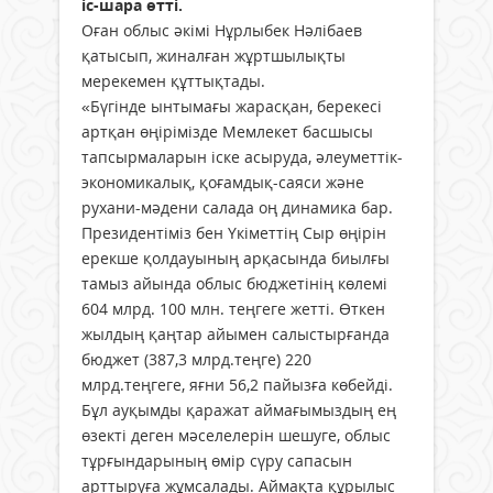
іс-шара өтті.
Оған облыс әкімі Нұрлыбек Нәлібаев
қатысып, жиналған жұртшылықты
мерекемен құттықтады.
«Бүгінде ынтымағы жарасқан, берекесі
артқан өңірімізде Мемлекет басшысы
тапсырмаларын іске асыруда, әлеуметтік-
экономикалық, қоғамдық-саяси және
рухани-мәдени салада оң динамика бар.
Президентіміз бен Үкіметтің Сыр өңірін
ерекше қолдауының арқасында биылғы
тамыз айында облыс бюджетінің көлемі
604 млрд. 100 млн. теңгеге жетті. Өткен
жылдың қаңтар айымен салыстырғанда
бюджет (387,3 млрд.теңге) 220
млрд.теңгеге, яғни 56,2 пайызға көбейді.
Бұл ауқымды қаражат аймағымыздың ең
өзекті деген мәселелерін шешуге, облыс
тұрғындарының өмір сүру сапасын
арттыруға жұмсалады. Аймақта құрылыс