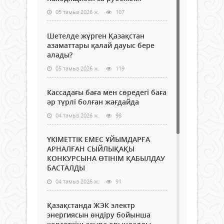
05 тамыз 2026 ж.
107
Шетелде жүрген Қазақстан
азаматтары қалай дауыс бере
алады?
05 тамыз 2026 ж.
119
Кассадағы баға мен сөредегі баға
әр түрлі болған жағдайда
04 тамыз 2026 ж.
98
ҮКІМЕТТІК ЕМЕС ҰЙЫМДАРҒА
АРНАЛҒАН СЫЙЛЫҚАҚЫ
КОНКУРСЫНА ӨТІНІМ ҚАБЫЛДАУ
БАСТАЛДЫ
04 тамыз 2026 ж.
91
Қазақстанда ЖЭК электр
энергиясын өндіру бойынша