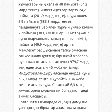
жұмыстарының көлемі 48 пайызға (64,2
млрд.теңге), инвестициялар тарту 24,2
пайызға (201,9 млрд.теңге), сауда көлемі
3,9 пайызға (383,8 млрд.теңге),
пайдалануға берілген тұрғын үйлер көлемі
2 пайызға (383,3 мың шаршы метр) және
ауыл шаруашылығының жалпы өнімі 1,1
пайызға (49,9 млрд.теңге) артты.
Мемлекет басшысының тапсырмасына
сәйкес Жалпыұлттық бірыңғай жобалар
пулы қалыптасып, оған құны 979,7 млрд.
теңгеден асатын 46 жоба енгізілді.
Индустрияландыру аясында өңірде құны
607,7 млрд. теңгені құрайтын 34 жоба
жүзеге асырылуда. Соған сай 6,3 мың
жұмыс орны құрылатын болады», – деді
аймақ басшысы.
Салтанатты іс-шарада өңірдің дамуына
үлес қосқан бірқатар азаматқа марапат