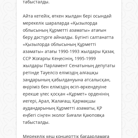
табысталды.
Айта кетейік, өткен жылдан бері осындай
мерекелік шараларда «Қызылорда
облысының Құрметті азаматы» атағын
беру дәстүрге айналды. Бүгінгі салтанатта
«Қызылорда облысының Құрметті
азаматы» атағы 1990-1993 жылдары Қазақ
ССР Жоғарғы Кеңесінің, 1995-1999
жылдары Парламент Сенатының депутаты
ретінде Тәуелсіз еліміздің алғашқы
заңдарының қабылдануына атсалысқан,
өңіріміз бен еліміздің өсіп-өркендеуіне
ерекше үлес қосқан «Құрмет» орденінің
иегері, Арал, Жалағаш, Қармақшы
аудандарының Құрметті азаматы, ҚР
еңбегі сіңген эколог Биғали Қаюповқа
табысталды.
Мерекелік кеш концерттік бағдарламаға