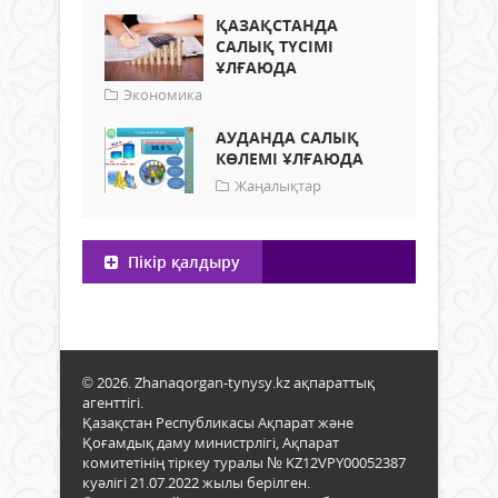
ҚАЗАҚСТАНДА
САЛЫҚ ТҮСІМІ
ҰЛҒАЮДА
Экономика
АУДАНДА САЛЫҚ
КӨЛЕМІ ҰЛҒАЮДА
Жаңалықтар
Пікір қалдыру
© 2026. Zhanaqorgan-tynysy.kz ақпараттық
агенттігі.
Қазақстан Республикасы Ақпарат және
Қоғамдық даму министрлігі, Ақпарат
комитетінің тіркеу туралы № KZ12VPY00052387
куәлігі 21.07.2022 жылы берілген.