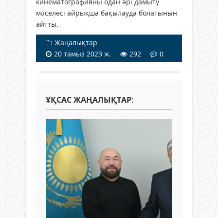
кинематографияны одан әрі дамыту
мәселесі айрықша бақылауда болатынын
айтты.
Жаңалықтар
20 тамыз 2023 ж.
292
0
ҰҚСАС ЖАҢАЛЫҚТАР: