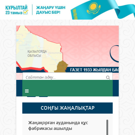
СОҢҒЫ ЖАҢАЛЫҚТАР
Жаңақорған ауданында құс
фабрикасы ашылды