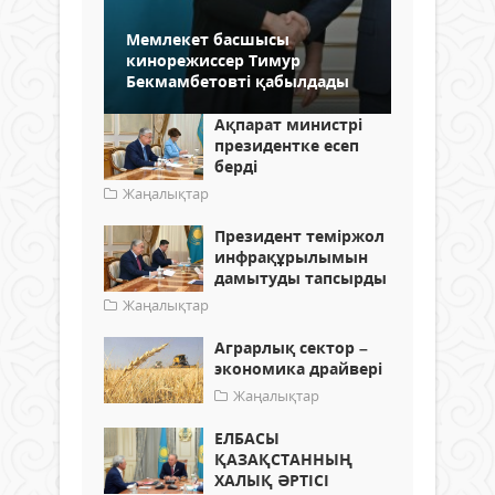
Мемлекет басшысы
кинорежиссер Тимур
Бекмамбетовті қабылдады
Ақпарат министрі
президентке есеп
берді
Жаңалықтар
Президент теміржол
инфрақұрылымын
дамытуды тапсырды
Жаңалықтар
Аграрлық сектор –
экономика драйвері
Жаңалықтар
ЕЛБАСЫ
ҚАЗАҚСТАННЫҢ
ХАЛЫҚ ӘРТІСІ