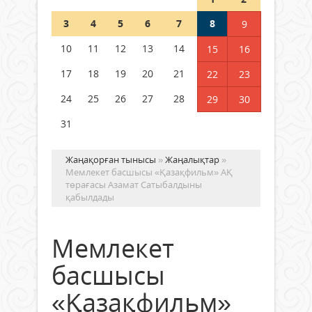
Шетелде жүрген Қазақстан
3
4
5
6
7
8
9
азаматтары қалай дауыс бере
алады?
10
11
12
13
14
15
16
05 тамыз 2026 ж.
160
17
18
19
20
21
22
23
24
25
26
27
28
29
30
31
Жаңақорған тынысы
»
Жаңалықтар
»
Мемлекет басшысы «Қазақфильм» АҚ
төрағасы Азамат Сатыбалдыны
қабылдады
Мемлекет
басшысы
«Қазақфильм»