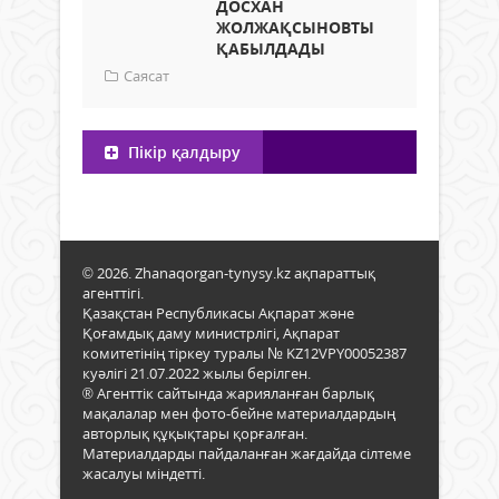
ДОСХАН
ЖОЛЖАҚСЫНОВТЫ
ҚАБЫЛДАДЫ
Саясат
Пікір қалдыру
© 2026. Zhanaqorgan-tynysy.kz ақпараттық
агенттігі.
Қазақстан Республикасы Ақпарат және
Қоғамдық даму министрлігі, Ақпарат
комитетінің тіркеу туралы № KZ12VPY00052387
куәлігі 21.07.2022 жылы берілген.
® Агенттік сайтында жарияланған барлық
мақалалар мен фото-бейне материалдардың
авторлық құқықтары қорғалған.
Материалдарды пайдаланған жағдайда сілтеме
жасалуы міндетті.