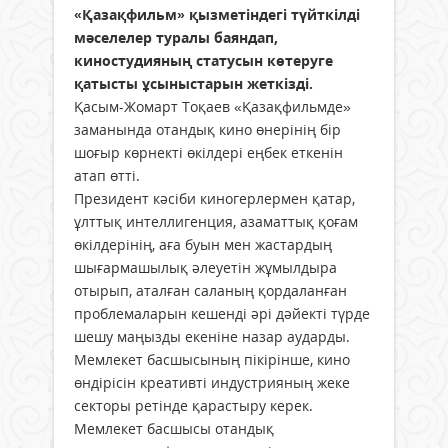
«Қазақфильм» қызметіндегі түйткілді
мәселелер туралы баяндап,
киностудияның статусын көтеруге
қатысты ұсыныстарын жеткізді.
Қасым-Жомарт Тоқаев «Қазақфильмде»
заманында отандық кино өнерінің бір
шоғыр көрнекті өкілдері еңбек еткенін
атап өтті.
Президент кәсіби киногерлермен қатар,
ұлттық интеллигенция, азаматтық қоғам
өкілдерінің, аға буын мен жастардың
шығармашылық әлеуетін жұмылдыра
отырып, аталған саланың қордаланған
проблемаларын кешенді әрі дәйекті түрде
шешу маңызды екеніне назар аударды.
Мемлекет басшысының пікірінше, кино
өндірісін креативті индустрияның жеке
секторы ретінде қарастыру керек.
Мемлекет басшысы отандық