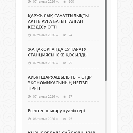
07 тамыз 2026 ж.
600
ҚАРЖЫЛЫҚ САУАТТЫЛЫҚТЫ
АРТТЫРУҒА БАҒЫТТАЛҒАН
КЕЗДЕСУ ӨТТІ
07 тамыз 2026 ж.
74
ЖАҢАҚОРҒАНДА СУ ТАРАТУ
СТАНЦИЯСЫ ІСКЕ ҚОСЫЛДЫ
07 тамыз 2026 ж.
79
АУЫЛ ШАРУАШЫЛЫҒЫ – ӨҢІР
ЭКОНОМИКАСЫНЫҢ НЕГІЗГІ
ТІРЕГІ
07 тамыз 2026 ж.
571
Есептен шығару куәліктері
06 тамыз 2026 ж.
76
ҚЫЗЫЛОРДАДА САЙЛАУШЫЛАР