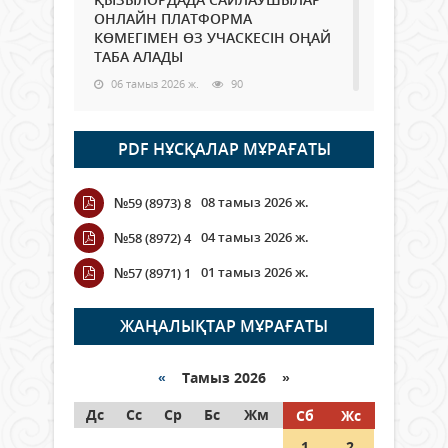
ОНЛАЙН ПЛАТФОРМА
КӨМЕГІМЕН ӨЗ УЧАСКЕСІН ОҢАЙ
ТАБА АЛАДЫ
06 тамыз 2026 ж.
90
Open Air: Қызылорда облысы
PDF НҰСҚАЛАР МҰРАҒАТЫ
полиция департаменті 20
мыңнан астам көрерменнің
қауіпсіздігін қамтамасыз етті
08 тамыз 2026 ж.
№59 (8973) 8
06 тамыз 2026 ж.
104
04 тамыз 2026 ж.
№58 (8972) 4
Wi-Fi ҚАБЫРҒА АРҚЫЛЫ ҚАЛАЙ
01 тамыз 2026 ж.
№57 (8971) 1
ӨТЕДІ?
06 тамыз 2026 ж.
267
ЖАҢАЛЫҚТАР МҰРАҒАТЫ
Как могут проголосовать
граждане Казахстана,
«
Тамыз 2026 »
находящиеся за рубежом?
Дс
Сс
Ср
Бс
Жм
Сб
Жс
05 тамыз 2026 ж.
149
1
2