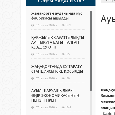
СОҢҒЫ ЖАҢАЛЫҚТАР
Жаңақорған ауданында құс
Ау
фабрикасы ашылды
07 тамыз 2026 ж.
579
ҚАРЖЫЛЫҚ САУАТТЫЛЫҚТЫ
АРТТЫРУҒА БАҒЫТТАЛҒАН
КЕЗДЕСУ ӨТТІ
07 тамыз 2026 ж.
55
ЖАҢАҚОРҒАНДА СУ ТАРАТУ
СТАНЦИЯСЫ ІСКЕ ҚОСЫЛДЫ
07 тамыз 2026 ж.
56
Жаңақо
АУЫЛ ШАРУАШЫЛЫҒЫ –
ӨҢІР ЭКОНОМИКАСЫНЫҢ
бойынш
НЕГІЗГІ ТІРЕГІ
межеле
алаңын
07 тамыз 2026 ж.
549
- Қазір