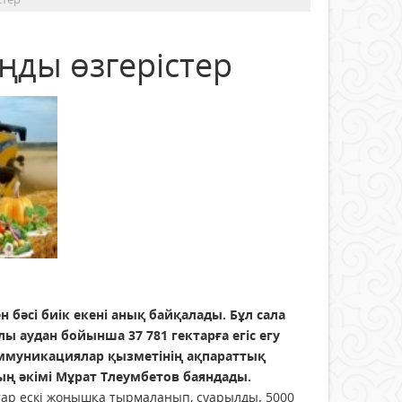
ды өзгерістер
әсі биік екені анық байқалады. Бұл сала
 аудан бойынша 37 781 гектарға егiс егу
оммуникациялар қызметінің ақпараттық
ң әкімі Мұрат Тлеумбетов баяндады.
гектар ескі жоңышқа тырмаланып, суарылды. 5000