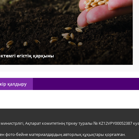
ктемгі егістің қарқыны
кір қалдыру
инистрлігі, Ақпарат комитетінің тіркеу туралы № KZ12VPY00052387 куә
мен фото-бейне материалдардың авторлық құқықтары қорғалған.