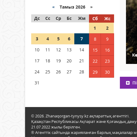
«
Тамыз 2026 »
Как могут проголосовать
Дс
граждане Казахстана,
Сс
Ср
Бс
Жм
Сб
Жс
находящиеся за рубежом?
1
2
05 тамыз 2026 ж.
132
3
4
5
6
7
8
9
Шетелде жүрген Қазақстан
10
11
12
13
14
15
16
азаматтары қалай дауыс
Кө
бере алады?
17
18
19
20
21
22
23
05 тамыз 2026 ж.
143
24
25
26
27
28
29
30
Пі
31
© 2026. Zhanaqorgan-tynysy.kz ақпараттық агенттігі.
Қазақстан Республикасы Ақпарат және Қоғамдық даму м
21.07.2022 жылы берілген.
® Агенттік сайтында жарияланған барлық мақалалар 