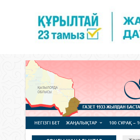
НЕГІЗГІ БЕТ
ЖАҢАЛЫҚТАР
100 СҰРАҚ – 
Жаңа