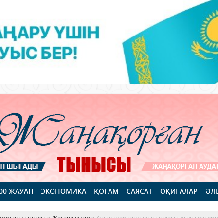
100 ЖАУАП
ЭКОНОМИКА
ҚОҒАМ
САЯСАТ
ОҚИҒАЛАР
ӘЛ
қорған тынысы
»
Жаңалықтар
» Ауыл шаруашылығындағы оңды өзгері