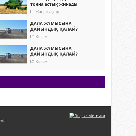
тонна астық жинады
Жаңалықтар
ДАЛА ЖҰМЫСЫНА
ДАЙЫНДЫҚ ҚАЛАЙ?
Қоғам
ДАЛА ЖҰМЫСЫНА
ДАЙЫНДЫҚ ҚАЛАЙ?
Қоғам
лігі