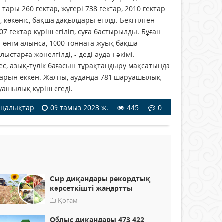
тары 260 гектар, жүгері 738 гектар, 2010 гектар
 көкөніс, бақша дақылдары егілді. Бекітілген
607 гектар күріш егіліп, суға бастырылды. Бұған
н өнім алынса, 1000 тоннаға жуық бақша
тарға жөнелтілді, - деді аудан әкімі.
, азық-түлік бағасын тұрақтандыру мақсатында
лдарын еккен. Жалпы, ауданда 781 шаруашылық
уашылық күріш егеді.
ңалықтар
09 тамыз 2023 ж.
445
0
Сыр диқандары рекордтық
көрсеткішті жаңартты
Қоғам
Облыс диқандары 473 422