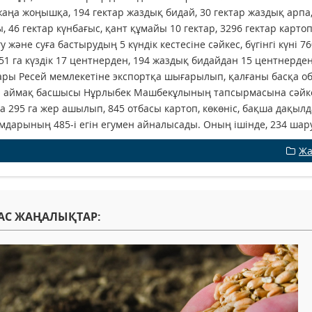
жаңа жоңышқа, 194 гектар жаздық бидай, 30 гектар жаздық арпа, 
, 46 гектар күнбағыс, қант құмайы 10 гектар, 3296 гектар картоп,
у және суға бастырудың 5 күндік кестесіне сәйкес, бүгінгі күні 7
151 га күздік 17 центнерден, 194 жаздық бидайдан 15 центнерде
ры Ресей мемлекетіне экспортқа шығарылып, қалғаны басқа облыс
 аймақ басшысы Нұрлыбек Машбекұлының тапсырмасына сәйкес
 295 га жер ашылып, 845 отбасы картоп, көкөніс, бақша дақы
дарының 485-і егін егумен айналысады. Оның ішінде, 234 шар
Жа
АС ЖАҢАЛЫҚТАР: