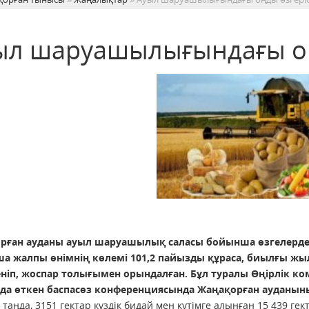
ыл шаруашылығындағы оң
рған ауданы ауыл шаруашылық саласы бойынша өзгелерден б
а жалпы өнімнің көлемі 101,2 пайызды құраса, биылғы жылы
ніп, жоспар толығымен орындалған. Бұл туралы Өңірлік к
да өткен баспасөз конференциясында Жаңақорған ауданыны
гі таңда, 3151 гектар күздік бидай мен күтімге алынған 15 439 