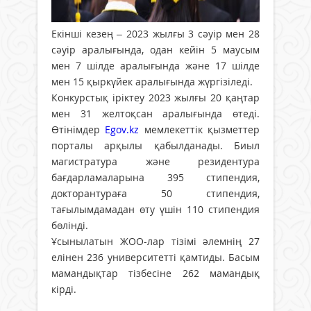
Екінші кезең – 2023 жылғы 3 сәуір мен 28
сәуір аралығында, одан кейін 5 маусым
мен 7 шілде аралығында және 17 шілде
мен 15 қыркүйек аралығында жүргізіледі.
Конкурстық іріктеу 2023 жылғы 20 қаңтар
мен 31 желтоқсан аралығында өтеді.
Өтінімдер
Egov.kz
мемлекеттік қызметтер
порталы арқылы қабылданады. Биыл
магистратура және резидентура
бағдарламаларына 395 стипендия,
докторантураға 50 стипендия,
тағылымдамадан өту үшін 110 стипендия
бөлінді.
Ұсынылатын ЖОО-лар тізімі әлемнің 27
елінен 236 университетті қамтиды. Басым
мамандықтар тізбесіне 262 мамандық
кірді.