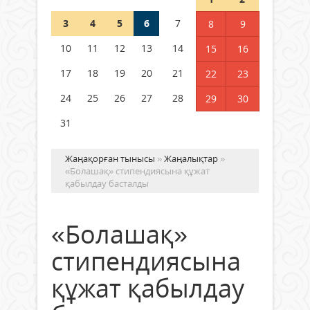
3
4
5
6
7
8
9
Германия аптап ыстыққа
байланысты суды үнемдей
10
11
12
13
14
15
16
бастады
17
18
19
20
21
22
23
04 тамыз 2026 ж.
87
24
25
26
27
28
29
30
31
Жаңақорған тынысы
»
Жаңалықтар
»
«Болашақ» стипендиясына құжат
қабылдау басталды
«Болашақ»
стипендиясына
құжат қабылдау