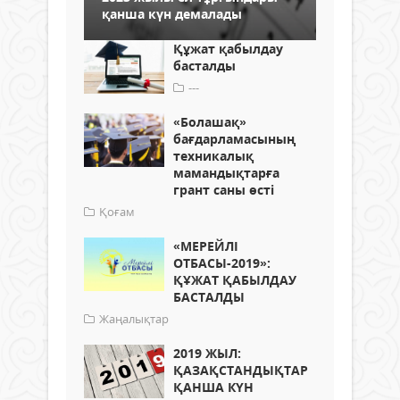
қанша күн демалады
Құжат қабылдау
басталды
---
«Болашақ»
бағдарламасының
техникалық
мамандықтарға
грант саны өсті
Қоғам
«МЕРЕЙЛІ
ОТБАСЫ-2019»:
ҚҰЖАТ ҚАБЫЛДАУ
БАСТАЛДЫ
Жаңалықтар
2019 ЖЫЛ:
ҚАЗАҚСТАНДЫҚТАР
ҚАНША КҮН