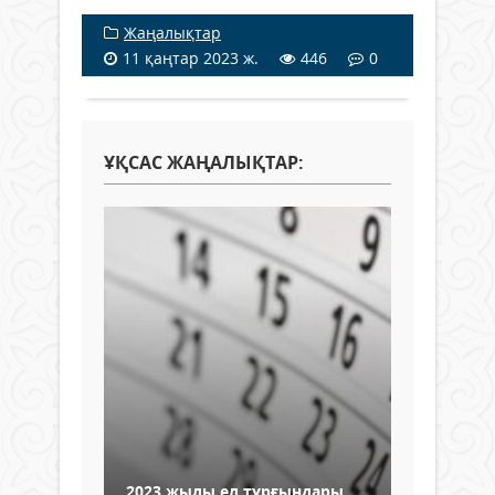
Жаңалықтар
11 қаңтар 2023 ж.
446
0
ҰҚСАС ЖАҢАЛЫҚТАР:
2023 жылы ел тұрғындары