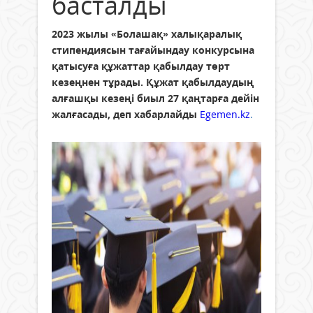
басталды
2023 жылы «Болашақ» халықаралық
стипендиясын тағайындау конкурсына
қатысуға құжаттар қабылдау төрт
кезеңнен тұрады. Құжат қабылдаудың
алғашқы кезеңі биыл 27 қаңтарға дейін
жалғасады, деп хабарлайды
Egemen.kz
.