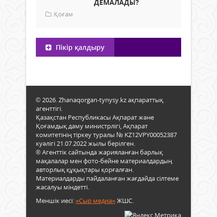
ДЕМАЛАДЫ?
Қоғам
Пікір қалдыру
© 2026. Zhanaqorgan-tynysy.kz ақпараттық
агенттігі.
Қазақстан Республикасы Ақпарат және
Қоғамдық даму министрлігі, Ақпарат
комитетінің тіркеу туралы № KZ12VPY00052387
куәлігі 21.07.2022 жылы берілген.
® Агенттік сайтында жарияланған барлық
мақалалар мен фото-бейне материалдардың
авторлық құқықтары қорғалған.
Материалдарды пайдаланған жағдайда сілтеме
жасалуы міндетті.
Меншік иесі:
«Сыр медиа»
ЖШС.