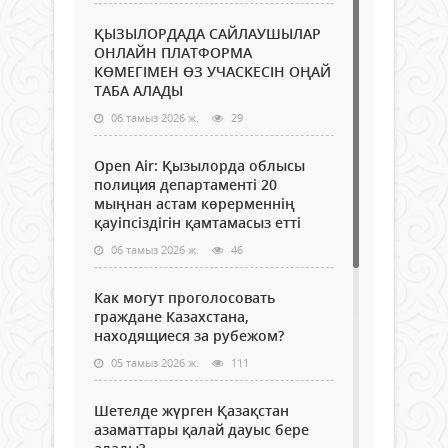
ҚЫЗЫЛОРДАДА САЙЛАУШЫЛАР
ОНЛАЙН ПЛАТФОРМА
КӨМЕГІМЕН ӨЗ УЧАСКЕСІН ОҢАЙ
ТАБА АЛАДЫ
06 тамыз 2026 ж.
29
Open Air: Қызылорда облысы
полиция департаменті 20
мыңнан астам көрерменнің
қауіпсіздігін қамтамасыз етті
06 тамыз 2026 ж.
46
Как могут проголосовать
граждане Казахстана,
находящиеся за рубежом?
05 тамыз 2026 ж.
111
Шетелде жүрген Қазақстан
азаматтары қалай дауыс бере