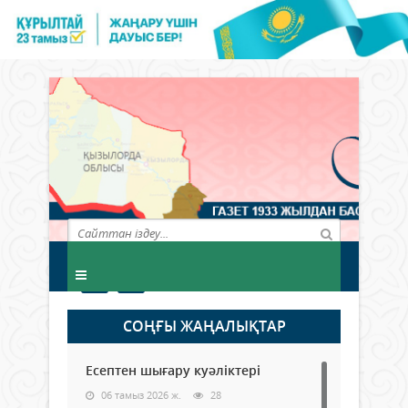
СОҢҒЫ ЖАҢАЛЫҚТАР
Есептен шығару куәліктері
06 тамыз 2026 ж.
28