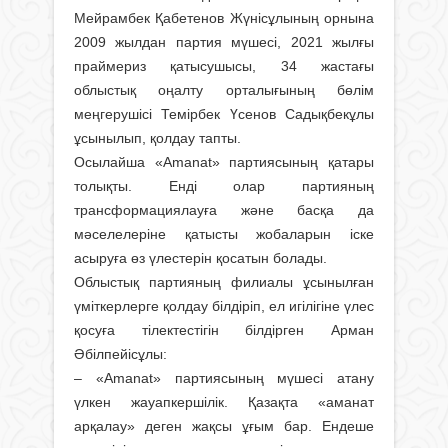
Мейрамбек Қабетенов Жүнісұлының орнына
2009 жылдан партия мүшесі, 2021 жылғы
праймериз қатысушысы, 34 жастағы
облыстық оңалту орталығының бөлім
меңгерушісі Темірбек Үсенов Садықбекұлы
ұсынылып, қолдау тапты.
Осылайша «Amanat» партиясының қатары
толықты. Енді олар партияның
трансформациялауға және басқа да
мәселелеріне қатысты жобаларын іске
асыруға өз үлестерін қосатын болады.
Облыстық партияның филиалы ұсынылған
үміткерлерге қолдау білдіріп, ел игілігіне үлес
қосуға тілектестігін білдірген Арман
Әбілпейісұлы:
– «Amanat» партиясының мүшесі атану
үлкен жауапкершілік. Қазақта «аманат
арқалау» деген жақсы ұғым бар. Ендеше