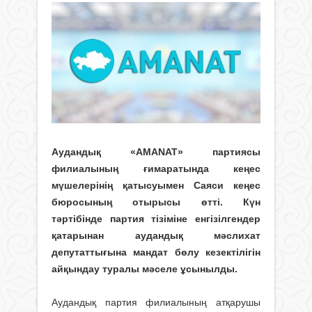
Аудандық «AMANAT» партиясы
филиалының ғимаратында кеңес
мүшелерінің қатысуымен Саяси кеңес
бюросының отырысы өтті. Күн
тәртібінде партия тізіміне енгізілгендер
қатарынан аудандық мәслихат
депутаттығына мандат бөлу кезектілігін
айқындау туралы мәселе ұсынылды.
Аудандық партия филиалының атқарушы