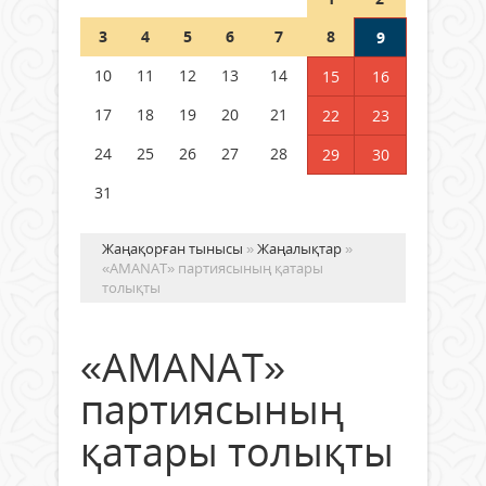
Шетелде жүрген Қазақстан
3
4
5
6
7
8
9
азаматтары қалай дауыс бере
алады?
10
11
12
13
14
15
16
05 тамыз 2026 ж.
168
17
18
19
20
21
22
23
24
25
26
27
28
29
30
31
Жаңақорған тынысы
»
Жаңалықтар
»
«AMANAT» партиясының қатары
толықты
«AMANAT»
партиясының
қатары толықты