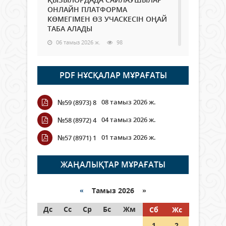
ОНЛАЙН ПЛАТФОРМА
КӨМЕГІМЕН ӨЗ УЧАСКЕСІН ОҢАЙ
ТАБА АЛАДЫ
06 тамыз 2026 ж.
98
Open Air: Қызылорда облысы
PDF НҰСҚАЛАР МҰРАҒАТЫ
полиция департаменті 20
мыңнан астам көрерменнің
қауіпсіздігін қамтамасыз етті
08 тамыз 2026 ж.
№59 (8973) 8
06 тамыз 2026 ж.
116
04 тамыз 2026 ж.
№58 (8972) 4
Wi-Fi ҚАБЫРҒА АРҚЫЛЫ ҚАЛАЙ
01 тамыз 2026 ж.
№57 (8971) 1
ӨТЕДІ?
06 тамыз 2026 ж.
276
ЖАҢАЛЫҚТАР МҰРАҒАТЫ
Как могут проголосовать
граждане Казахстана,
«
Тамыз 2026 »
находящиеся за рубежом?
Дс
Сс
Ср
Бс
Жм
Сб
Жс
05 тамыз 2026 ж.
157
1
2