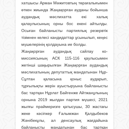
хатшысы Арман Мәжитовтың төрағалығымен
өткен жиында Жаңақорған ауданы бойынша
аудандық мәслихатта екі халық
қалаулысының орны бос екені айтылды.
Осыған байланысты партиялық резервтік
тізімнен келесі кандидаттар ұсынылып, кеңес
мүшелерінің қолдауына ие болды.
Жаңақорған аудандық сайлау ко­
миссиясының АСК 115-116 қаулысымен
жетінші шақырылған Жаңақорған аудандық
мәслихатының депутаттық мандатынан Нұр-
Сұлтан қаласына қоныс аударып,
тұрғылықты жерін ауыстыруына байланысты
бас тартқан Нұрлат Байгенже Айтжанұлының
орнына 2019 жылдан партия мүшесі, 2021
жылғы праймеризге қатысушы, 30 жастағы
жеке кәсіпкер Ғалымжан Қалдыбеков
Жәнібекұлы, ал денсаулық жағдайына
байланысты мандатынан бас тартқан