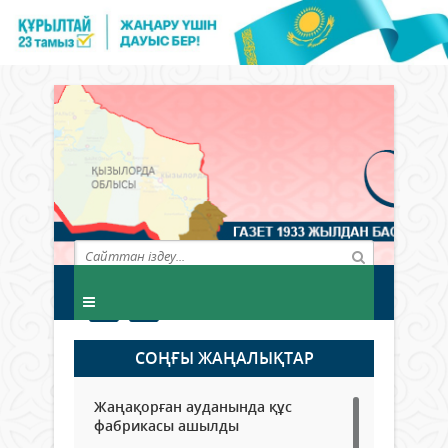
СОҢҒЫ ЖАҢАЛЫҚТАР
Жаңақорған ауданында құс
фабрикасы ашылды