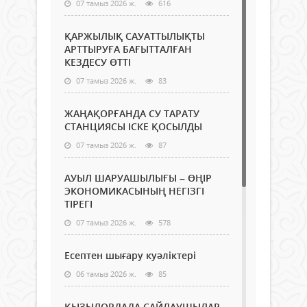
07 тамыз 2026 ж.
616
ҚАРЖЫЛЫҚ САУАТТЫЛЫҚТЫ
АРТТЫРУҒА БАҒЫТТАЛҒАН
КЕЗДЕСУ ӨТТІ
07 тамыз 2026 ж.
83
ЖАҢАҚОРҒАНДА СУ ТАРАТУ
СТАНЦИЯСЫ ІСКЕ ҚОСЫЛДЫ
07 тамыз 2026 ж.
87
АУЫЛ ШАРУАШЫЛЫҒЫ – ӨҢІР
ЭКОНОМИКАСЫНЫҢ НЕГІЗГІ
ТІРЕГІ
07 тамыз 2026 ж.
578
Есептен шығару куәліктері
06 тамыз 2026 ж.
85
ҚЫЗЫЛОРДАДА САЙЛАУШЫЛАР