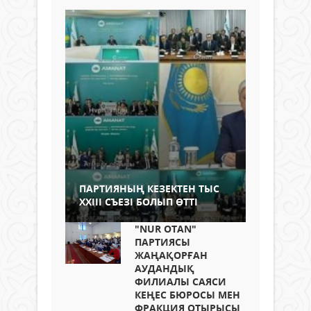
ПАРТИЯНЫҢ КЕЗЕКТЕН ТЫС
ХХІІІ СЪЕЗІ БОЛЫП ӨТТІ
"NUR OTAN"
ПАРТИЯСЫ
ЖАҢАҚОРҒАН
АУДАНДЫҚ
ФИЛИАЛЫ САЯСИ
КЕҢЕС БЮРОСЫ МЕН
ФРАКЦИЯ ОТЫРЫСЫ