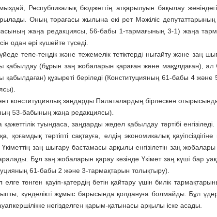
мыздай, Респуб­ликалық бюджеттің атқарылуын бақы­лау жөніндег
ұры­лады. Оның төрағасы жылына екі рет Мәжіліс депутаттарының 
асының жаңа редакция­сы, 56-бабы 1-тармағының 3-1) жаңа тар­ма
ін одан әрі күшейте түседі.
йеде тепе-теңдік және теже­мелік тетіктерді нығайту және заң шығ
ы қабыл­­дау (бұрын заң жобаларын қара­ған және мақұлдаған), ал
ы қабылдаған) құзы­реті бері­леді (Конституцияның 61-бабы 4 және
ясы).
нт конституциялық заңдарды Палаталардың бірлескен отырысында, 
ның 53-бабының жаңа редакциясы).
 қажеттілік туындаса, заң­дарды жедел қабылдау тәртібі енгізілед
а, қоғамдық тәртіпті сақтауға, елдің экономикалық қауіп­сіздігін
 Үкіметтің заң шығару баста­масы арқылы енгізілетін заң жобала
аралады. Бұл заң жобаларын қарау кезінде Үкімет заң күші бар уа
туцияның 61-бабы 2 және 3-тармақтарын толықтыру).
л елге төнген қауіп-қатердің бетін қайтару үшін билік тармақтарын
ыпты, күн­де­лікті жұмыс барысында қол­дану­ға болмайды. Бұл үде
уапкер­шілікке негізделген қарым-қаты­насы арқылы іске асады.