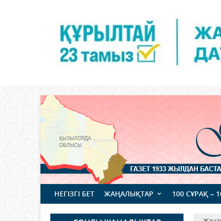
НЕГІЗГІ БЕТ
ЖАҢАЛЫҚТАР
100 СҰРАҚ – 
Жаңа