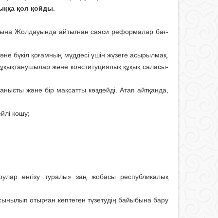
ққа қол қойды.
лқына Жолдауында айтылған саяси реформалар бағ­
әне бүкіл қоғамның мүддесі үшін жүзеге асырылмақ.
р-құқықтанушылар және конс­­титуциялық құқық саласы­
ланысты және бір мақсатты көздейді. Атап айтқанда,
ейлі көшу;
рулар енгізу туралы» заң жобасы республи­калық
ұсынылып отырған көптеген түзетудің байыбына бару