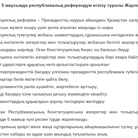
 5 маусымда республикалық референдум өткізу туралы Жарлы
уциялық реформа – Прези­дент­тің наурыз айындағы Қазақстан ха
сын жүзеге асыру үшін қол­ға алынған маңызды іс-шара.
уциялық түзетулер жобасы азаматтардың сұранысына негізделген ж
а енгізілетін өзгерістер мен то­лық­тырулар жобасын белгілі заң­­ге
андары әзірледі. Оған Конс­ти­туциялық Кеңес оң бағасын берді.
уцияға енгізілетін өзгерістер мен толықтырулардың бәрі өзара бай
үдерістерге құқықтық негіз қалыптастыруға арналған:
перпрезиденттік бас­қару үлгісі­нен президенттік респуб­ликаға түбег
рқатар билік өкілеттігін қайта бөлу;
рламенттің рөлін күшей­тіп, мәртебесін арттыру;
ді басқару ісіне халықтың қатысу мүмкіндігін кеңейту;
аматтардың құқықтарын қорғау тәсілдерін жетілдіру.
тан Республикасының Консти­ту­циясына өзгерістер мен толықты
зде 6 мамыр күні ресми түрде жарияланды.
уцияның қазіргі және жаңа нұсқаларының айыр­машы­лығын түсіну, 
істен хабары аз адам үшін қиындық туғызатыны анық.