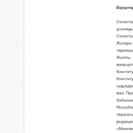
Бірқата
Сенатта
ұсынады
Сенаттың
Жоғары 
тармақш
Жалпы, 
жаңғырт
Конститу
Констит
судьядан
мен Пре
бабының
Республ
төрағас
редакци
«Мемлек