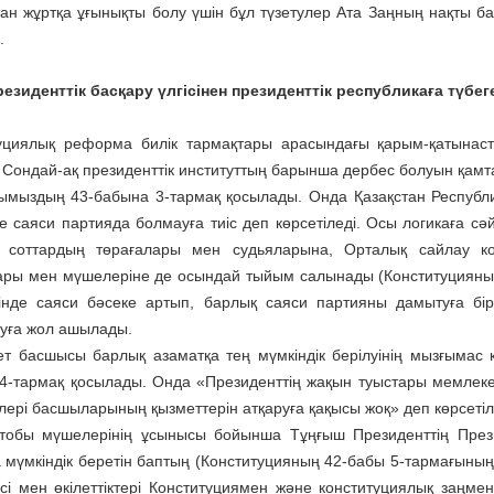
ан жұртқа ұғынықты болу үшін бұл түзетулер Ата Заңның нақты бап
.
езиденттік басқару үл­гісінен президенттік респуб­ликаға түбе
уциялық реформа билік тармақ­тары арасындағы қарым-қатынас­т
 Сондай-ақ президенттік институттың барынша дербес болуын қамт
мыздың 43-бабына 3-тар­мақ қосылады. Онда Қазақ­стан Рес­пуб­ли­
е саяси партия­да бол­мауға тиіс деп көрсетіледі. Осы логи­каға сә
 сот­тар­дың төр­аға­лары мен судья­ларына, Орта­лық сайлау ко­­
ары мен мүшелері­не де осындай тыйым салынады (Конститу­ция­н
інде саяси бәсеке артып, барлық саяси партияны дамытуға бі
уға жол ашылады.
т басшысы барлық азамат­қа тең мүмкіндік берілуі­нің мызғы­мас к
4-тармақ қосылады. Онда «Президенттің жақын туыс­тары мемлекетті
лері басшы­ларының қызметтерін атқаруға қақысы жоқ» деп көрсетіл
обы мүшелерінің ұсы­нысы бойынша Тұңғыш Пре­зи­денттің Прези
 мүмкіндік беретін бап­тың (Конституцияның 42-бабы 5-тармағының 
сі мен өкілет­тіктері Конс­титуциямен және конс­титу­циялық заңм