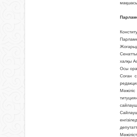
мақшасы
Парламе
Констит
Парламе
Жоғарыд
Сенат­ты
халқы Ас
Осы орай
Соған с
редакци
Мәжіліс
титуция
сайлаушы
Сайлауш
енгізіл
депутат
Мәжіліст