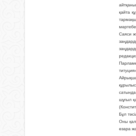
айтқаны
қайта қ
тармақш
мәртебес
Саяси жү
заңдард
заңдард
редакци
Парламе
титуция
Айрықша
құрылысқ
сатында
шұғыл қ
(Консти
Бұл тәсі
Оны қал
өзара жа