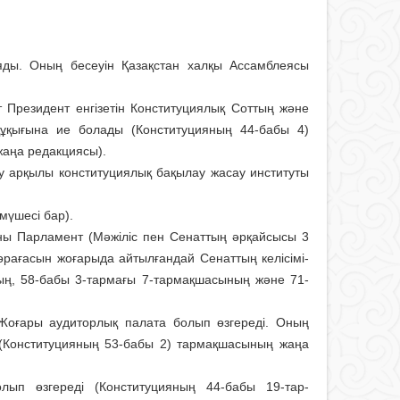
яды. Оның бесеуін Қазақстан халқы Ассам­блея­сы
т Президент енгізетін Конститу­ция­лық Соттың және
құқығына ие болады (Конс­титу­цияның 44-бабы 4)
аңа редакциясы).
ру арқылы конституциялық бақылау жасау институты
 мүшесі бар).
ы Пар­ламент (Мәжі­ліс пен Сенаттың әр­қай­сы­сы 3
ағасын жоға­ры­­да айтыл­ған­дай Сенат­тың келісі­мі­
ының, 58-бабы 3-тар­мағы 7-тармақшасының және 71-
 Жоғары аудиторлық палата болып өзгере­ді. Оның
Конс­титуцияның 53-бабы 2) тармақ­шасы­ның жаңа
олып өзгереді (Конс­титуцияның 44-бабы 19-тар­