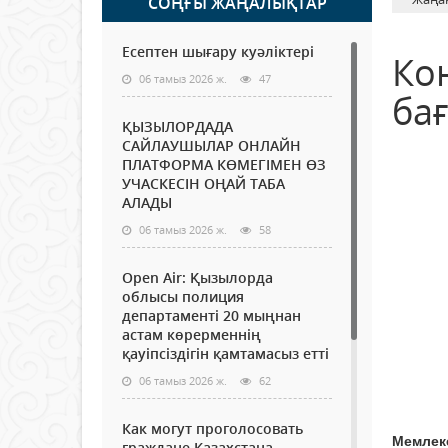
СОҢҒЫ ЖАҢАЛЫҚТАР
Есептен шығару куәліктері
Ко
06 тамыз 2026 ж.
47
ба
ҚЫЗЫЛОРДАДА
САЙЛАУШЫЛАР ОНЛАЙН
ПЛАТФОРМА КӨМЕГІМЕН ӨЗ
УЧАСКЕСІН ОҢАЙ ТАБА
АЛАДЫ
06 тамыз 2026 ж.
58
Open Air: Қызылорда
облысы полиция
департаменті 20 мыңнан
астам көрерменнің
қауіпсіздігін қамтамасыз етті
06 тамыз 2026 ж.
62
Как могут проголосовать
Мемлек
граждане Казахстана,