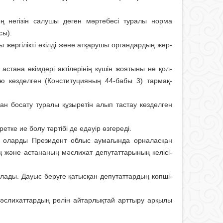
ң негі­зін салушы деген мәртебесі туралы нор­ма
сы).
 жер­гілікті өкілді және атқарушы орган­дардың жер­
астана әкімдері актілерінің күшін жоятыны не қол­
ю көзделген (Конс­титуцияның 44-бабы 3) тармақ­
нан босату туралы құзыретін алып тастау көзделген
тке ие болу тәртібі де едәуір өзгереді.
 олар­ды Президент облыс аумағында орналас­қан
 және астананың мәс­лихат депутаттарының келісі­
лады. Дауыс беру­ге қатысқан депутаттардың көпші­
л мәслихаттардың рөлін айтарлықтай арттыру арқылы