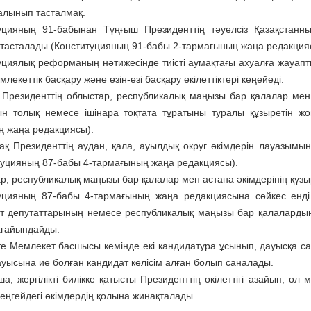
алынып тасталмақ.
уцияның 91-бабынан Тұңғыш Прези­денттің тәуелсіз Қазақстанны
тасталады (Конституция­ның 91-бабы 2-тармағының жаңа редакция
циялық реформаның нәти­жесінде тиісті аумақтағы ахуал­ға жауапты
мемлекеттік басқару және өзін-өзі басқару өкілеттіктері кеңейеді.
Президенттің облыстар, рес­пуб­ликалық маңызы бар қалалар мен 
н толық немесе ішін­ара тоқтата тұратыны тура­лы құзыретін жо
 жаңа редакциясы).
ақ Президенттің аудан, қала, ауылдық округ әкім­дерін лауазымы
туцияның 87-бабы 4-тар­мағының жаңа редакциясы).
, республикалық маңызы бар қалалар мен астана әкімдерінің құзыре
уцияның 87-бабы 4-тармағы­ның жаңа редакциясына сәйкес енді
т депутаттарының немесе респуб­ликалық маңызы бар қа­лалардың
ағайындайды.
те Мемлекет басшысы кемінде екі кандидатура ұсы­нып, дауысқа са
дауысына ие болған кандидат келісім алған болып саналады.
а, жергілікті билікке қатыс­ты Президенттің өкілеттігі азайып, о
деңгейдегі әкімдер­дің қолына жинақталады.