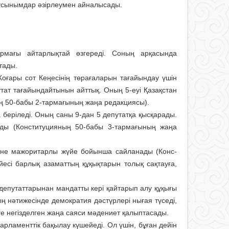
сынымдар әзір­леумен айналысады.
армағы айтарлықтай өзгереді. Соның арқасында
тады.
ғары сот Кеңесінің төр­ағаларын таға­йын­дау үшін
утат тағайындайтынын айт­тық. Оның 5-еуі Қазақстан
ның 50-бабы 2-тар­мағының жаңа редакциясы).
 беріледі. Оның саны 9-дан 5 депу­татқа қысқа­рады.
аяды (Конституцияның 50-бабы 3-тармағының жаңа
 және мажоритар­лы жүйе бойынша сайланады (Конс­
сі барлық азамат­тың құқықтарын толық сақ­­тауға,
епутат­тарынан мандатты кері қайтарып алу құқығы
ң нәтижесінде демократия дәстүрлері нығая түседі,
е негізделген жаңа саяси мәдениет қалыптасады.
парламенттік бақылау күшейеді. Ол үшін, бұған дейін