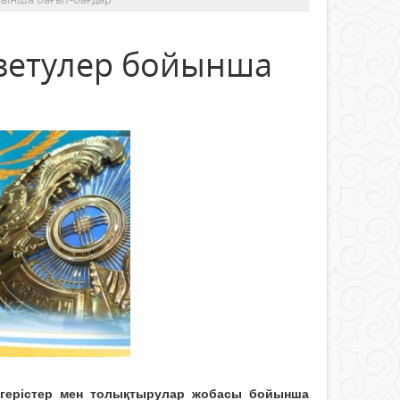
түзетулер бойынша
өзгерістер мен толықтырулар жобасы бойынша