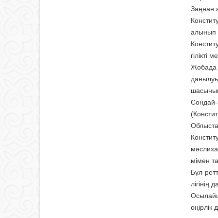
Заңнан 
Констит
алынып 
Конститу
гілікті 
Жобада 
данылуы
шасының
Сондай-
(Консти
Облыстар
Констит
мәслиха
мімен т
Бұл рет
лігінің 
Осылайш
өңірлік 