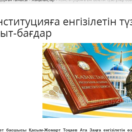
нституцияға енгізілетін 
ғыт-бағдар
ет басшысы Қасым-Жомарт Тоқаев Ата Заңға енгізілетін 