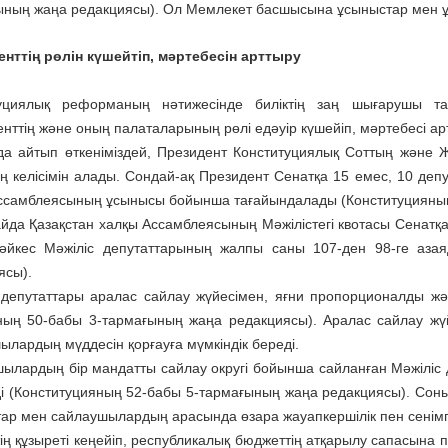
ның жаңа редакциясы). Ол Мемлекет басшысына ұсы­ныстар мен ұ
нттің рөлін күшейтіп, мәртебесін арттыру
уциялық реформаның нәти­жесінде биліктің заң шығару­шы т
нттің және оның палаталарының рөлі едәуір күшейіп, мәртебесі ар
а айтып өткеніміздей, Пре­зи­дент Конституциялық Сот­тың және Жо
ң келісімін ала­ды. Сондай-ақ Президент Сенатқа 15 емес, 10 де­п
сам­блея­сы­ның ұсынысы бо­йын­­ша тағайын­далады (Конс­ти­туция
да Қазақстан халқы Ассам­б­леясының Мәжілістегі кво­тасы Сенатқа
әйкес Мәжіліс депутат­тары­­ның жалпы саны 107-ден 98-ге аз
ясы).
 депутаттары аралас сайлау жүйесімен, яғни про­по­р­­ционалды
ның 50-бабы 3-тар­мағының жаңа редакциясы). Аралас сайлау жүйе
лардың мүдде­сін қор­ғауға мүмкіндік береді.
ылардың бір мандатты сайлау округі бойынша сайланған Мәжіліс д
еді (Конституцияның 52-бабы 5-тармағының жаңа редакция­сы). Соны
тар мен сайлаушылардың арасында өзара жауапкершілік пен сенімг
ің құзыреті кеңейіп, рес­публикалық бюджеттің ат­қарылу сапасына 