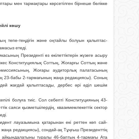
тары мен тар­мақ­тары көрсетілген бірнеше бөлікке
гейлі көшу
ың тепе-теңді­гін және оңтайлы болуын қалыптас­
амасыз етеді.
касының Прези­денті өз өкілеттік­терін жүзеге асыру
йкес Конституция­лық Сот­тың, Жоғар­­ғы Соттың және
мис­­­сиясының, Жоғары ауди­тор­лық па­ла­тасының
ың 23-бабы 2-тармағының жаңа редакциясы). Соның
рдей жағдай қалыптасады, дербес әрі әділ шешім
епілі болуға тиіс. Сол себепті Консти­туцияның 43-
к саяси қыз­метші­лердің, квази­мемлекеттік сектор
еді.
дент лауазымы­на қатарынан екі реттен көп сай­
жаңа редак­циясы), сондай-ақ Тұңғыш Пре­зи­денттің
ен айқында­ла­тыны туралы 46-баптың 4-тармағы Ата