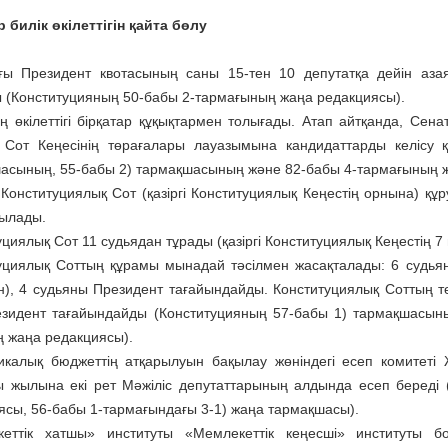
р билік өкілеттігін қайта бөлу
ғы Президент квота­сы­ның саны 15-тен 10 депутатқа дейін аза
 (Конституцияның 50-бабы 2-тармағының жаңа редакциясы).
 өкілеттігі бірқатар құқық­тармен толығады. Атап айтқан­да, Сена
Сот Кеңесі­нің төрағалары лауазымына канди­дат­тарды келісу 
асының, 55-бабы 2) тармақшасының және 82-бабы 4-тармағының ж
Конституциялық Сот (қазіргі Конституциялық Кеңестің орнына) құ
ылады.
циялық Сот 11 судьядан тұрады (қазіргі Консти­туциялық Кеңестің 7
уциялық Соттың құрамы мы­на­дай тәсілмен жасақ­тала­ды: 6 судьян
), 4 судьяны Пре­зидент тағайындайды. Консти­ту­ция­­лық Сот­тың төр
зидент таға­­­йын­­дайды (Конс­титуцияның 57-бабы 1) тар­мақшас
 жаңа редакциясы).
икалық бюджеттің атқары­луын бақылау жөніндегі есеп комитеті
ы жылына екі рет Мәжіліс депутаттарының алдында есеп береді (
ясы, 56-бабы 1-тар­мағындағы 3-1) жаңа тармақшасы).
еттік хатшы» инс­титуты «Мемлекеттік кеңесші» инс­титуты б