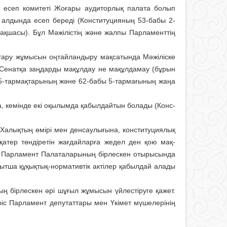
і есеп комитеті Жо­ғары аудиторлық палата болып
ал­дын­да есеп береді (Конституцияның 53-бабы 2-
қ­шасы). Бұл Мәжі­лістің және жалпы Парла­менттің
ару жұ­мы­сын оң­тайландыру мақ­сатында Мәжі­ліске
 Сенатқа заң­дарды мақұлдау не мақұл­дамау (бұрын
 5-тар­мақтарының және 62-бабы 5-тар­мағының жаңа
кемінде екі оқы­лым­да қабылдайтын болады (Конс­
і. Халықтың өмірі мен денсаулығына, конституциялық
е қатер төндіретін жағ­дайларға жедел ден қою мақ­
ры Парламент Палата­ларының бірлескен отырысында
қытша құқықтық-нормативтік актілер қабылдай алады
ың бірлес­кен әрі шұғыл жұмысын үйлес­тіруге қажет.
ріс Пар­ламент депутаттары мен Үкі­мет мүшелерінің