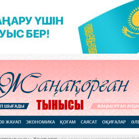
100 ЖАУАП
ЭКОНОМИКА
ҚОҒАМ
САЯСАТ
ОҚИҒАЛАР
ӘЛ
қорған тынысы
»
Жаңалықтар
» Конституцияға енгізілетін түзетулер б