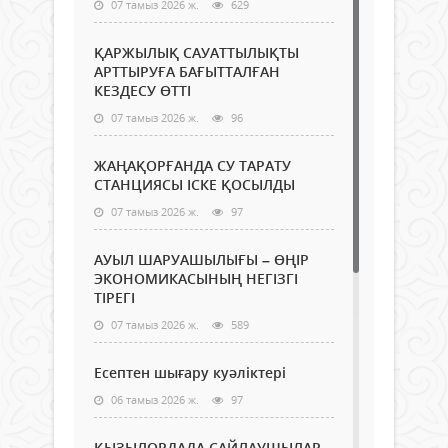
07 тамыз 2026 ж.
629
ҚАРЖЫЛЫҚ САУАТТЫЛЫҚТЫ
АРТТЫРУҒА БАҒЫТТАЛҒАН
КЕЗДЕСУ ӨТТІ
07 тамыз 2026 ж.
96
ЖАҢАҚОРҒАНДА СУ ТАРАТУ
СТАНЦИЯСЫ ІСКЕ ҚОСЫЛДЫ
07 тамыз 2026 ж.
97
АУЫЛ ШАРУАШЫЛЫҒЫ – ӨҢІР
ЭКОНОМИКАСЫНЫҢ НЕГІЗГІ
ТІРЕГІ
07 тамыз 2026 ж.
589
Есептен шығару куәліктері
06 тамыз 2026 ж.
97
ҚЫЗЫЛОРДАДА САЙЛАУШЫЛАР