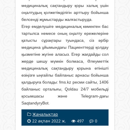
медициналық сақтандыру қоры халық үшін
оңалтудың қолжетімділігін арттыру бойынша
белсенді жұмыстарды жалғастыруда.
Егер емделушіге медициналық көмектен бас
тартылса немесе оның оңалту ережелеріне
қатысты сұрақтары туындаса, сіз әрбір
медицина ұйымындағы Пациенттерді қолдау
қызметіне жүгіне аласыз. Егер жағдайды сол
жерде шешу мүмкін болмаса, Әлеуметтік
медициналық сақтандыру қорына өтінішті
өзіңізге ыңғайлы байланыс арнасы бойынша
қалдыруға болады: fms.kz ресми сайты, 1406
байланыс орталығы, Qoldau 24/7 мобильді
қосымшасы және Telegram-дағы
SaqtandyryBot.
Жаңалықтар
22 ақпан 2022 ж.
497
0