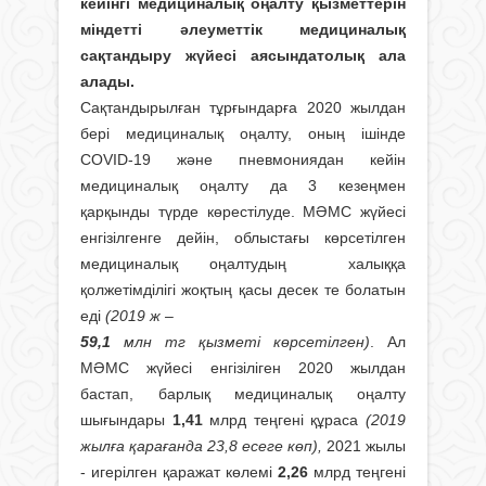
кейінгі медициналық оңалту қызметтерін
міндетті әлеуметтік медициналық
сақтандыру жүйесі аясындатолық ала
алады.
Сақтандырылған тұрғындарға 2020 жылдан
бері медициналық оңалту, оның ішінде
COVID-19 және пневмониядан кейін
медициналық оңалту да 3 кезеңмен
қарқынды түрде көрестілуде. МӘМС жүйесі
енгізілгенге дейін, облыстағы көрсетілген
медициналық оңалтудың халыққа
қолжетімділігі жоқтың қасы десек те болатын
еді
(2019 ж –
59,1
млн тг қызметі көрсетілген)
. Ал
МӘМС жүйесі енгізіліген 2020 жылдан
бастап, барлық медициналық оңалту
шығындары
1,41
млрд теңгені құраса
(2019
жылға қарағанда 23,8 есеге көп),
2021 жылы
- игерілген қаражат көлемі
2,26
млрд теңгені