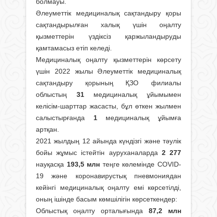
болмауы.
Әлеуметтік медициналық сақтандыру қоры
сақтандырылған халық үшін оңалту
қызметтерін үздіксіз қаржыландыруды
қамтамасыз етіп келеді.
Медициналық оңалту қызметтерін көрсету
үшін 2022 жылы Әлеуметтік медициналық
сақтандыру қорының ҚЗО филиалы
облыстың
31
медициналық ұйымымен
келісім-шарттар жасасты, бұл өткен жылмен
салыстырғанда
1
медициналық ұйымға
артқан.
2021 жылдың 12 айында күндізгі және тәулік
бойы жұмыс істейтін ауруханаларда
2 277
науқасқа
193,5 млн
теңге көлемінде COVID-
19 және коронавирустық пневмониядан
кейінгі медициналық оңалту емі көрсетілді,
оның ішінде басым көмшілігін көрсеткендер:
Облыстық оңалту орталығында
87,2 млн