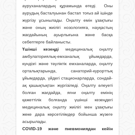
ауруханалардың құрамында өтеді. Оны
аурудың басталуынан бастап тоғыз ай ішінде
жүргізу ұсынылады. Оңалту емін ұзақтығы
және оның жиілігі нозологияға, науқастың
жағдайының ауырлығына және басқа
себептерге байланысты.
Үшінші кезеңді
медициналық оңалту
амбулаториялық-емханалық ұйымдарда,
күндізгі және тәуліктік емханаларда, оңалту
орталықтарында, санаторий-курорттық
ұйымдарда, үйдегі стационарларда, сондай-
ақ қашықтықтан жүргізіледі. Оңалту әлеуеті
болған жағдайда, яғни оңалту емінің
қажеттілік болғанда үшінші кезеңдегі
медициналық оңалту жиілігі мен ұзақтығы
жеке дара көрсетілімдер бойынша жүзеге
асырылады.
COVID-19 және пневмониядан кейін