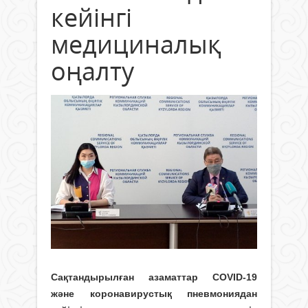
кейінгі
медициналық
оңалту
Сақтандырылған азаматтар COVID-19
және коронавирустық пневмониядан