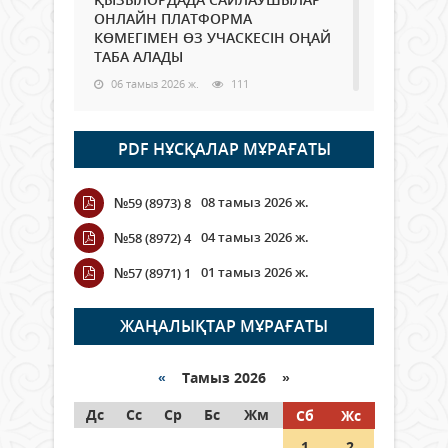
ОНЛАЙН ПЛАТФОРМА
КӨМЕГІМЕН ӨЗ УЧАСКЕСІН ОҢАЙ
ТАБА АЛАДЫ
06 тамыз 2026 ж.
111
Open Air: Қызылорда облысы
PDF НҰСҚАЛАР МҰРАҒАТЫ
полиция департаменті 20
мыңнан астам көрерменнің
қауіпсіздігін қамтамасыз етті
08 тамыз 2026 ж.
№59 (8973) 8
06 тамыз 2026 ж.
140
04 тамыз 2026 ж.
№58 (8972) 4
Wi-Fi ҚАБЫРҒА АРҚЫЛЫ ҚАЛАЙ
01 тамыз 2026 ж.
№57 (8971) 1
ӨТЕДІ?
06 тамыз 2026 ж.
286
ЖАҢАЛЫҚТАР МҰРАҒАТЫ
Как могут проголосовать
граждане Казахстана,
«
Тамыз 2026 »
находящиеся за рубежом?
Дс
Сс
Ср
Бс
Жм
Сб
Жс
05 тамыз 2026 ж.
167
1
2