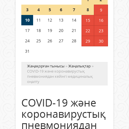
Шетелде жүрген Қазақстан
3
4
5
6
7
8
9
азаматтары қалай дауыс бере
алады?
10
11
12
13
14
15
16
05 тамыз 2026 ж.
178
17
18
19
20
21
22
23
24
25
26
27
28
29
30
31
Жаңақорған тынысы
»
Жаңалықтар
»
COVID-19 және коронавирустық
пневмониядан кейінгі медициналық
оңалту
COVID-19 және
коронавирустық
пневмониядан