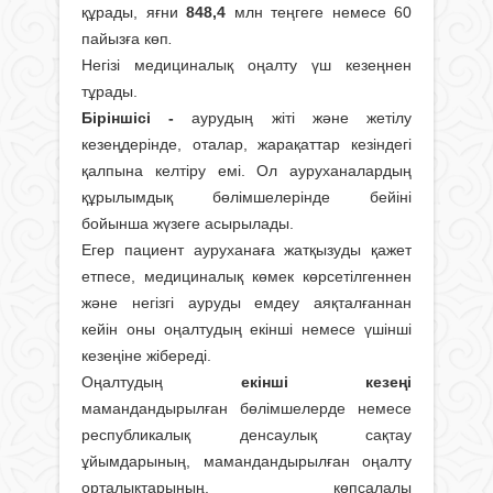
құрады, яғни
848,4
млн теңгеге немесе 60
пайызға көп
.
Негізі медициналық оңалту үш кезеңнен
тұрады.
Біріншісі -
аурудың жіті және жетілу
кезеңдерінде, оталар, жарақаттар кезіндегі
қалпына келтіру емі. Ол ауруханалардың
құрылымдық бөлімшелерінде бейіні
бойынша жүзеге асырылады.
Егер пациент ауруханаға жатқызуды қажет
етпесе, медициналық көмек көрсетілгеннен
және негізгі ауруды емдеу аяқталғаннан
кейін оны оңалтудың екінші немесе үшінші
кезеңіне жібереді.
Оңалтудың
екінші кезеңі
мамандандырылған бөлімшелерде немесе
республикалық денсаулық сақтау
ұйымдарының, мамандандырылған оңалту
орталықтарының, көпсалалы