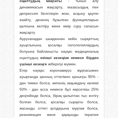
оңалтудың мақсаты
- тыныс алу
динамикасын жақсарту, мазасыздық пен
депрессия белгілерін жою, асқыну қаупін
азайту, дененің бұзылған функцияларын
қалпына келтіру және өмір сүру сапасын
жақсарту.
Ауруханадан шыққаннан кейін сырқаттың
ауырлығына, қосалқы патологиялардың
болуына байланысты науқас медициналық
оңалтудың
екінші кезеңіне немесе бірден
үшінші кезеңге
жіберілуі мүмкін.
Егер науқас коронавирус жұқпасымен
ауырғанда қанның оттегімен қанығуы 95% -
дан төмен болса, өкпенің зақымдану көлемі
50% - дан асса немесе бұл көрсеткіш 25%
деңгейінде болса, бірақ қалыптан тыс ентігу
болған болса, қосалқы сырқаты болса,
жасанды оттегі қолдауына мұқтаж болса,
реанимация және қарқынды терапия