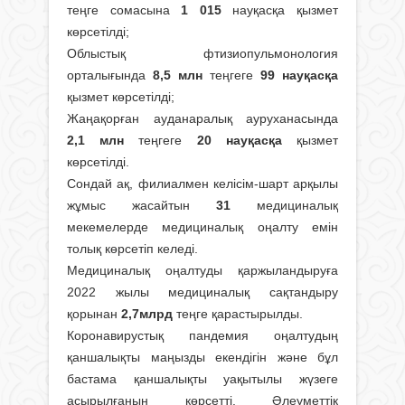
теңге сомасына
1 015
науқасқа қызмет
көрсетілді;
Облыстық фтизиопульмонология
орталығында
8,5 млн
теңгеге
99 науқасқа
қызмет көрсетілді;
Жаңақорған ауданаралық ауруханасында
2,1 млн
теңгеге
20 науқасқа
қызмет
көрсетілді.
Сондай ақ, филиалмен келісім-шарт арқылы
жұмыс жасайтын
31
медициналық
мекемелерде медициналық оңалту емін
толық көрсетіп келеді.
Медициналық оңалтуды қаржыландыруға
2022 жылы медициналық сақтандыру
қорынан
2,7млрд
теңге қарастырылды.
Коронавирустық пандемия оңалтудың
қаншалықты маңызды екендігін және бұл
бастама қаншалықты уақытылы жүзеге
асырылғанын көрсетті. Әлеуметтік