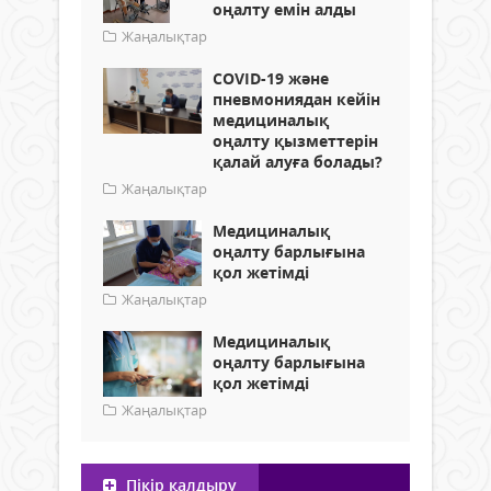
оңалту емін алды
Жаңалықтар
COVID-19 және
пневмониядан кейін
медициналық
оңалту қызметтерін
қалай алуға болады?
Жаңалықтар
Медициналық
оңалту барлығына
қол жетімді
Жаңалықтар
Медициналық
оңалту барлығына
қол жетімді
Жаңалықтар
Пікір қалдыру