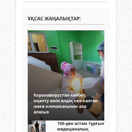
ҰҚСАС ЖАҢАЛЫҚТАР:
Коронавирустан кейінгі
оңалту емін елдің кез-келген
жеке клиникасынан ала
аласыз
100-ден астам тұрғын
медициналық