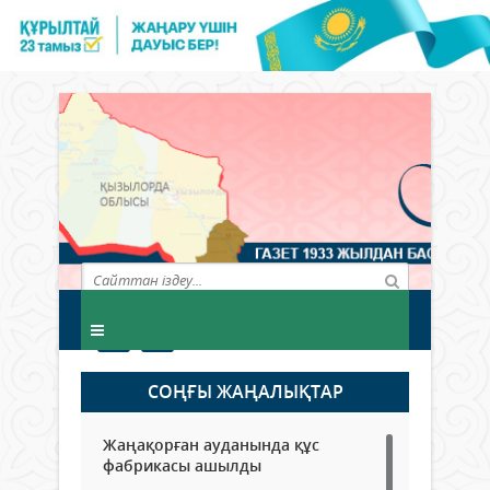
СОҢҒЫ ЖАҢАЛЫҚТАР
Жаңақорған ауданында құс
фабрикасы ашылды