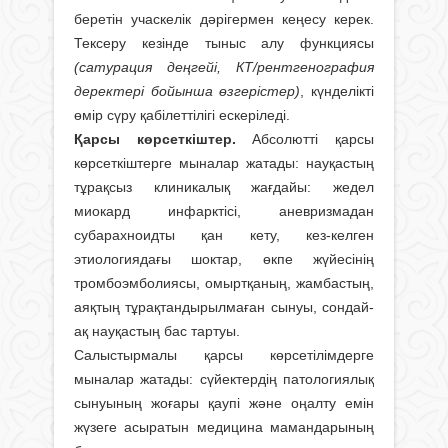
беретін учаскелік дәрігермен кеңесу керек.
Тексеру кезінде тыныс алу функциясы
(сатурация деңгейі, КТ/рентгенография
деректері бойынша өзгерістер)
, күнделікті
өмір сүру қабілеттілігі ескеріледі.
Қарсы көрсеткіштер.
Абсолютті қарсы
көрсеткіштерге мыналар жатады: науқастың
тұрақсыз клиникалық жағдайы: жедел
миокард инфарктісі, аневризмадан
субарахноидты қан кету, кез-келген
этиологиядағы шоктар, өкпе жүйесінің
тромбоэмболиясы, омыртқаның, жамбастың,
аяқтың тұрақтандырылмаған сынуы, сондай-
ақ науқастың бас тартуы.
Салыстырмалы қарсы көрсетілімдерге
мыналар жатады: сүйектердің патологиялық
сынуының жоғары қаупі және оңалту емін
жүзеге асыратын медицина мамандарының