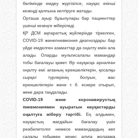
бөлімінде емдеу жүргізілсе, науқас екінші
кезеңді қалпына келтіруге жатады.
Орташа ауыр бұзылулары бар пациенттер
үшінші кезеңге жіберіледі.
ҚР ДСМ ақпараттық жүйлерінде тіркелген,
COVID-19 жәнепневмония диагноздары бар
үйде емделген азаматтар да оңалту емін ала
алады. Оларды мультисалалы мамандар
тобы бағалауы қажет. Әр науқасқа арналған
оңалту емі ағзаның ерекшеліктерін, қосалқы
сырқат түрлерінің болуын, жас
ерекшеліктерін және т. б. ескере отырып,
жеке дара таңдалады.
COVID-19 және коронавирустық
пневмониямен ауыратын науқастарды
оңалтуға жіберу тәртібі.
Ең алдымен,
науқастың жағдайын бағалау үшін
реабилитолог немесе мамандардың көп
салалы тобымен кеңес алуға жолдама