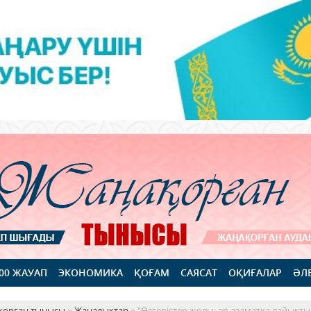
100 ЖАУАП
ЭКОНОМИКА
ҚОҒАМ
САЯСАТ
ОҚИҒАЛАР
ӘЛ
қорған тынысы
»
Жаңалықтар
» "Өзгерістер жолы: әр азаматқа лайықты