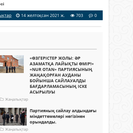
сі
ықтар
14 желтоқсан 2021 ж.
703
0
«ӨЗГЕРІСТЕР ЖОЛЫ: ӘР
АЗАМАТҚА ЛАЙЫҚТЫ ӨМІР!»
«NUR OTAN» ПАРТИЯСЫНЫҢ
ЖАҢАҚОРҒАН АУДАНЫ
БОЙЫНША САЙЛАУАЛДЫ
БАҒДАРЛАМАСЫНЫҢ ІСКЕ
АСЫРЫЛУЫ
Жаңалықтар
Партияның сайлау алдындағы
міндеттемелері негізінен
орындалды.
Жаңалықтар