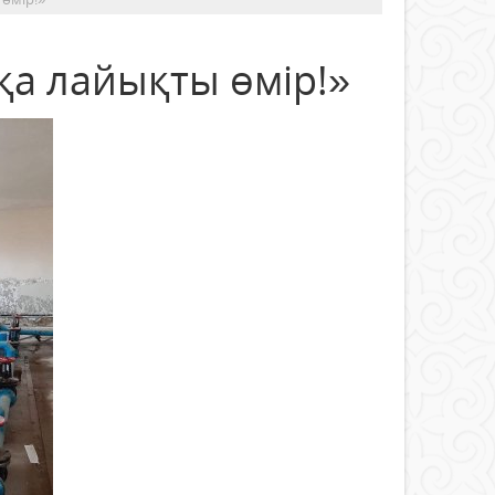
қа лайықты өмір!»