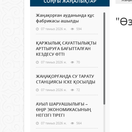
СОҢҒЫ ЖАҢАЛЫҚТАР
Жаңақорған ауданында құс
"Өз
фабрикасы ашылды
07 тамыз 2026 ж.
594
ҚАРЖЫЛЫҚ САУАТТЫЛЫҚТЫ
АРТТЫРУҒА БАҒЫТТАЛҒАН
КЕЗДЕСУ ӨТТІ
07 тамыз 2026 ж.
70
ЖАҢАҚОРҒАНДА СУ ТАРАТУ
СТАНЦИЯСЫ ІСКЕ ҚОСЫЛДЫ
07 тамыз 2026 ж.
72
АУЫЛ ШАРУАШЫЛЫҒЫ –
ӨҢІР ЭКОНОМИКАСЫНЫҢ
НЕГІЗГІ ТІРЕГІ
07 тамыз 2026 ж.
564