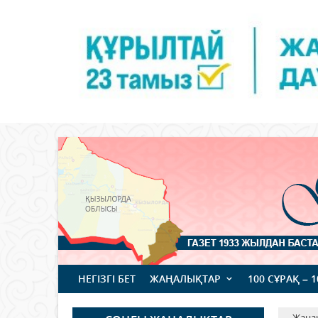
НЕГІЗГІ БЕТ
ЖАҢАЛЫҚТАР
100 СҰРАҚ – 
Жаңа