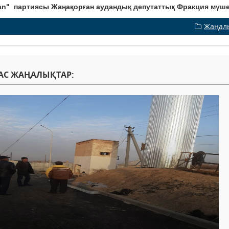
an" партиясы Жаңақорған аудандық депутаттық Фракция мүше
Жаңал
АС ЖАҢАЛЫҚТАР: