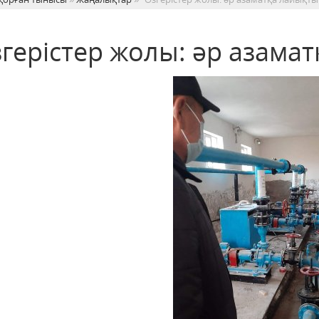
герістер жолы: әр азамат