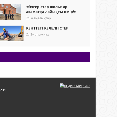
«Өзгерістер жолы: әр
азаматқа лайықты өмір!»
Жаңалықтар
КЕНТТЕГІ КЕЛЕЛІ ІСТЕР
Экономика
лігі