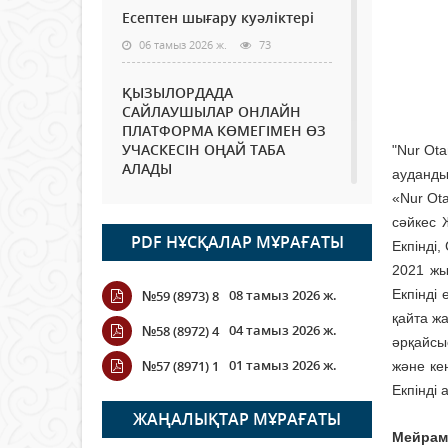
Есептен шығару куәліктері
06 тамыз 2026 ж.
73
ҚЫЗЫЛОРДАДА
САЙЛАУШЫЛАР ОНЛАЙН
ПЛАТФОРМА КӨМЕГІМЕН ӨЗ
УЧАСКЕСІН ОҢАЙ ТАБА
"Nur Ot
АЛАДЫ
ауданды
06 тамыз 2026 ж.
86
«Nur Ot
сәйкес 
PDF НҰСҚАЛАР МҰРАҒАТЫ
Open Air: Қызылорда
Екпінді,
облысы полиция
2021 жы
департаменті 20 мыңнан
08 тамыз 2026 ж.
Екпінді 
№59 (8973) 8
астам көрерменнің
қауіпсіздігін қамтамасыз етті
қайта ж
04 тамыз 2026 ж.
№58 (8972) 4
әрқайсыс
06 тамыз 2026 ж.
96
01 тамыз 2026 ж.
№57 (8971) 1
және ке
Екпінді
Wi-Fi ҚАБЫРҒА АРҚЫЛЫ
ҚАЛАЙ ӨТЕДІ?
ЖАҢАЛЫҚТАР МҰРАҒАТЫ
Мейрам
06 тамыз 2026 ж.
264