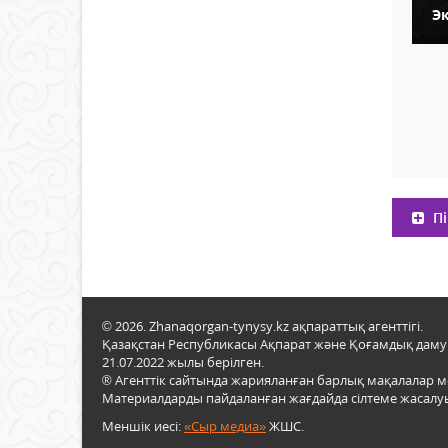
Э
Пі
© 2026. Zhanaqorgan-tynysy.kz ақпараттық агенттігі.
Қазақстан Республикасы Ақпарат және Қоғамдық даму м
21.07.2022 жылы берілген.
® Агенттік сайтында жарияланған барлық мақалалар 
Материалдарды пайдаланған жағдайда сілтеме жасалуы
Меншік иесі:
«Сыр медиа»
ЖШС.