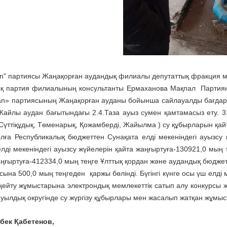
an" партиясы Жаңақорған аудандық филиалы депутаттық фракция м
қ партия филиалының консультанты Ермаханова Мақпал Партияны
an» партиясының Жаңақорған ауданы бойынша сайлауалды бағдарл
Жайлы аудан бағытындағы 2.4.Таза ауыз сумен қамтамасыз ету. 3
 Сүттіқұдық, Төменарық, Қожамберді, Жайылма ) су құбырларын қайт
лға Республикалық бюджеттен Сунақата елді мекеніндегі ауызсу 
елді мекеніндегі ауызсу жүйелерін қайта жаңғыртуға-130921,0 мың 
аңғыртуға-412334,0 мың теңге Ұлттық қордан және аудандық бюджетт
ына 500,0 мың теңгеден қаржы бөлінді. Бүгінгі күнге осы үш елді 
ңейту жұмыстарына электрондық мемлекеттік сатып алу конкурсы 
 ауылдық округінде су жүргізу құбырлары мен жасалып жатқан жұмы
бек Қабетенов,