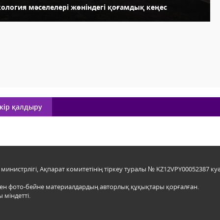
кология мәселелері жөніндегі қоғамдық кеңес
кір қалдыру
инистрлігі, Ақпарат комитетінің тіркеу туралы № KZ12VPY00052387 куә
мен фото-бейне материалдардың авторлық құқықтары қорғалған.
 міндетті.