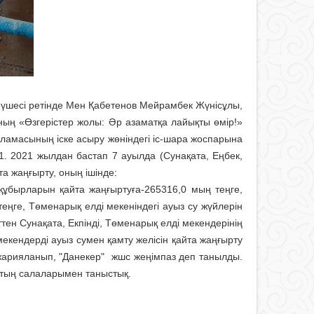
үшесі ретінде Мен Қабетенов Мейрамбек Жүнісұлы,
ң «Өзгерістер жолы: Әр азаматқа лайықты өмір!»
амасының іске асыру жөніндегі іс-шара жоспарына
1. 2021 жылдан бастап 7 ауылда (Сунақата, Еңбек,
а жаңғырту, оның ішінде:
құбырларын қайта жаңғыртуға-265316,0 мың теңге,
теңге, Төменарық елді мекеніндегі ауыз су жүйлерін
ен Сунақата, Екпінді, Төменарық елді мекендерінің
мекендерді ауыз сумен қамту желісін қайта жаңғырту
жарияланып, "Данекер" жшс жеңімпаз деп танылды.
стың салаларымен таныстық.