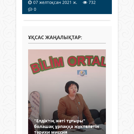
07 желтоқсан 2021 ж.
732
0
ҰҚСАС ЖАҢАЛЫҚТАР:
"Елдіктің жеті тұғыры"
болашақ ұрпаққа жүктелетін
тарихи миссия