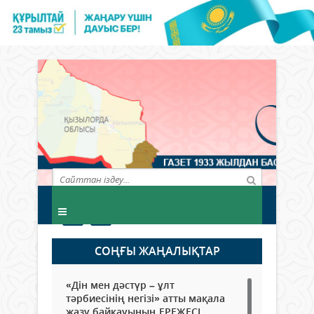
СОҢҒЫ ЖАҢАЛЫҚТАР
«Дін мен дәстүр – ұлт
тәрбиесінің негізі» атты мақала
жазу байқауының ЕРЕЖЕСІ