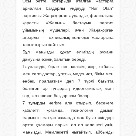
Осы ретте, жоғарыда аталған жастарға
арналған бағдарлы үндеуді "Nur Otan"
партиясы Жаңақорған аудандық филиалына
қарасты «Жалын» бастауыш партия
ұйымының мүшелері, яғни Жаңақорған
аграрлы – техникалық колледж жастарына
таныстырып қайттым.
Бұл маңызды құжат еліміздің рухани
дамуына өзінің бағытын береді.
Тәуелсіздік, бірлік пен келісім, жер, отбасы
мен салт-дәстүр, ұлттық мәдениет, білім мен
еңбек, прагматизм деп 7 түрлі бағытта
бөлінген әр тұғырдың идеологиялық мәні
зор, келешекке бағдаршам болар
7 тұғырды негізге ала отырып, бәсекеге
қабілетті қоғамда, технология дамып
жарысып жатқан заманда жас буын өкілдері
артта қалмауы парыз, ол ел келешегі үшін
маңызды. Мемлекетті нығайтып, айбынды