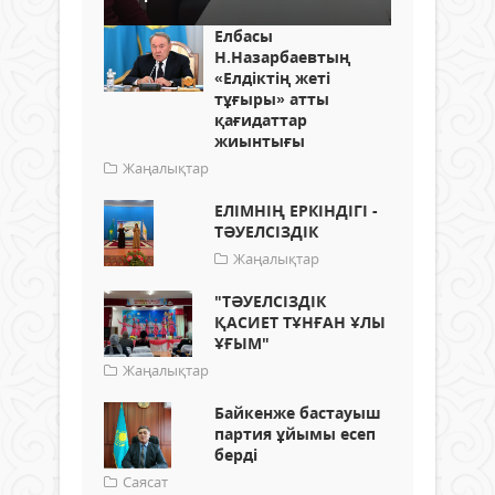
Елбасы
Н.Назарбаевтың
«Елдіктің жеті
тұғыры» атты
қағидаттар
жиынтығы
Жаңалықтар
ЕЛІМНІҢ ЕРКІНДІГІ -
ТӘУЕЛСІЗДІК
Жаңалықтар
"ТӘУЕЛСІЗДІК
ҚАСИЕТ ТҰНҒАН ҰЛЫ
ҰҒЫМ"
Жаңалықтар
Байкенже бастауыш
партия ұйымы есеп
берді
Саясат