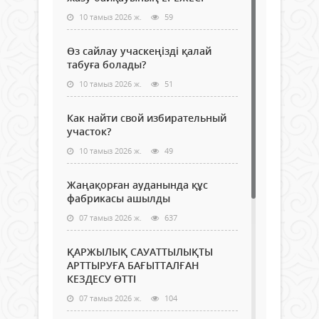
10 тамыз 2026 ж.
59
Өз сайлау учаскеңізді қалай
табуға болады?
10 тамыз 2026 ж.
51
Как найти свой избирательный
участок?
10 тамыз 2026 ж.
49
Жаңақорған ауданында құс
фабрикасы ашылды
07 тамыз 2026 ж.
637
ҚАРЖЫЛЫҚ САУАТТЫЛЫҚТЫ
АРТТЫРУҒА БАҒЫТТАЛҒАН
КЕЗДЕСУ ӨТТІ
07 тамыз 2026 ж.
104