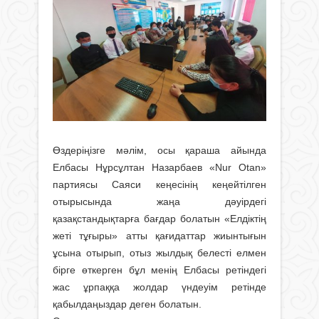
Өздеріңізге мәлім, осы қараша айында
Елбасы Нұрсұлтан Назарбаев «Nur Otan»
партиясы Саяси кеңесінің кеңейтілген
отырысында жаңа дәуірдегі
қазақстандықтарға бағдар болатын «Елдіктің
жеті тұғыры» атты қағидаттар жиынтығын
ұсына отырып, отыз жылдық белесті елмен
бірге өткерген бұл менің Елбасы ретіндегі
жас ұрпаққа жолдар үндеуім ретінде
қабылдаңыздар деген болатын.