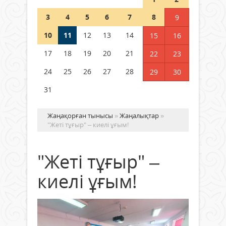
полиция департаменті 20
мыңнан астам көрерменнің
3
4
5
6
7
8
9
қауіпсіздігін қамтамасыз етті
10
11
12
13
14
06 тамыз 2026 ж.
154
15
16
17
18
19
20
21
22
23
24
25
26
27
28
29
30
31
Жаңақорған тынысы
»
Жаңалықтар
»
"Жеті тұғыр" – киелі ұғым!
"Жеті тұғыр" –
киелі ұғым!