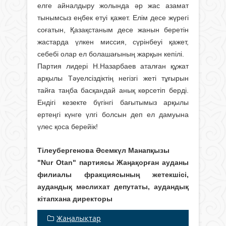
елге айналдыру жолында әр жас азамат
тынымсыз еңбек етуі қажет. Елім десе жүрегі
соғатын, Қазақстаным десе жанын беретін
жастарда үлкен миссия, сүрінбеуі қажет,
себебі олар ел болашағының жарқын кепілі.
Партия лидері Н.Назарбаев аталған құжат
арқылы Тәуелсіздіктің негізгі жеті тұғырын
тайға таңба басқандай анық көрсетіп берді.
Ендігі кезекте бүгінгі бағытымыз арқылы
ертеңгі күнге үлгі болсын деп ел дамуына
үлес қоса берейік!
Тілеубергенова Әсемкүл Манапқызы
"Nur Otan" партиясы Жаңақорған ауданы
филиалы фракциясының жетекшісі,
аудандық мәслихат депутаты, аудандық
кітапхана директоры
Жаңалықтар