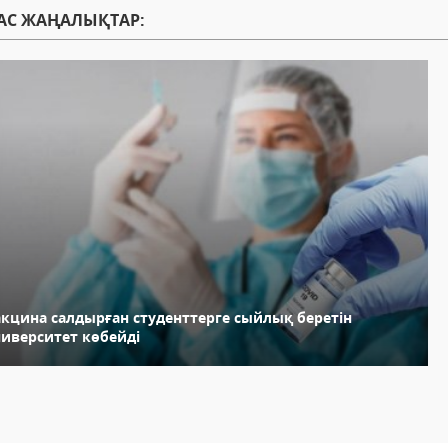
АС ЖАҢАЛЫҚТАР:
акцина салдырған студенттерге сыйлық беретін
ниверситет көбейді