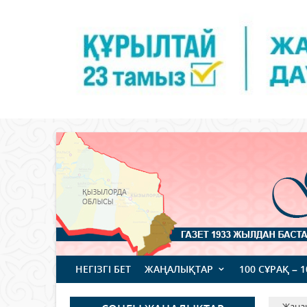
НЕГІЗГІ БЕТ
ЖАҢАЛЫҚТАР
100 СҰРАҚ – 
Жаңа