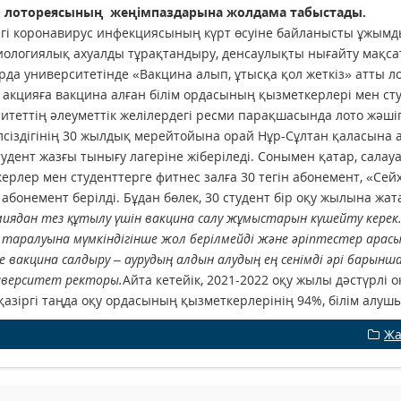
» лотореясының жеңімпаздарына жолдама табыстады.
егі коронавирус инфекциясының күрт өсуіне байланысты ұжымд
ологиялық ахуалды тұрақтандыру, денсаулықты нығайту мақсат
да университетінде «Вакцина алып, ұтысқа қол жеткіз» атты 
 акцияға вакцина алған білім ордасының қызметкерлері мен ст
итеттің әлеуметтік желілердегі ресми парақшасында лото жәші
лсіздігінің 30 жылдық мерейтойына орай Нұр-Сұлтан қаласына а
студент жазғы тынығу лагеріне жіберіледі. Сонымен қатар, сала
ерлер мен студенттерге фитнес залға 30 тегін абонемент, «Се
н абонемент берілді. Бұдан бөлек, 30 студент бір оқу жылына жат
иядан тез құтылу үшін вакцина салу жұмыстарын күшейту кере
 таралуына мүмкіндігінше жол берілмейді және әріптестер арас
ше вакцина салдыру – аурудың алдын алудың ең сенімді әрі барынш
ниверситет ректоры.
Айта кетейік, 2021-2022 оқу жылы дәстүрлі
 қазіргі таңда оқу ордасының қызметкерлерінің 94%, білім алу
Жа