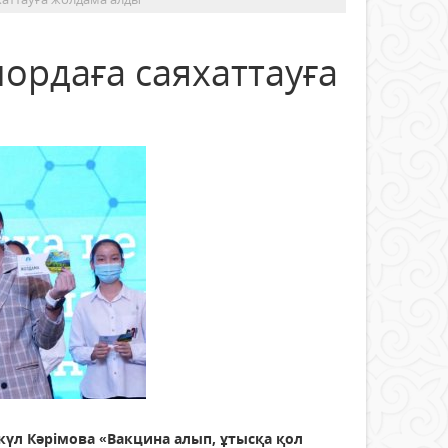
лордаға саяхаттауға
үл Кәрімова «Вакцина алып, ұтысқа қол