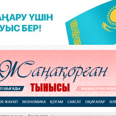
100 ЖАУАП
ЭКОНОМИКА
ҚОҒАМ
САЯСАТ
ОҚИҒАЛАР
ӘЛ
қорған тынысы
»
Жаңалықтар
» Вакцина алған студенттер елордаға сая