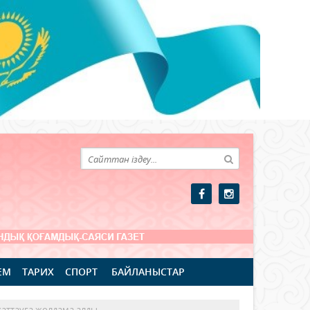
ЕМ
ТАРИХ
СПОРТ
БАЙЛАНЫСТАР
хаттауға жолдама алды