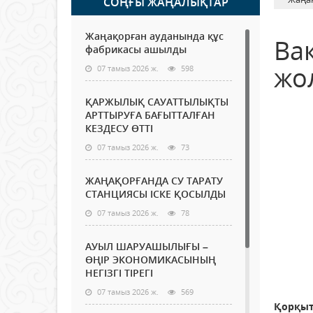
СОҢҒЫ ЖАҢАЛЫҚТАР
Жаңақорған ауданында құс
Ва
фабрикасы ашылды
жо
07 тамыз 2026 ж.
598
ҚАРЖЫЛЫҚ САУАТТЫЛЫҚТЫ
АРТТЫРУҒА БАҒЫТТАЛҒАН
КЕЗДЕСУ ӨТТІ
07 тамыз 2026 ж.
73
ЖАҢАҚОРҒАНДА СУ ТАРАТУ
СТАНЦИЯСЫ ІСКЕ ҚОСЫЛДЫ
07 тамыз 2026 ж.
78
АУЫЛ ШАРУАШЫЛЫҒЫ –
ӨҢІР ЭКОНОМИКАСЫНЫҢ
НЕГІЗГІ ТІРЕГІ
07 тамыз 2026 ж.
569
Қорқыт