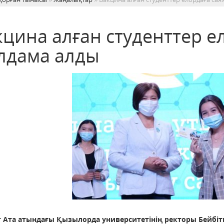
кцина алған студенттер е
лдама алды
 Ата атындағы Қызылорда университетінің ректоры Бейбітк