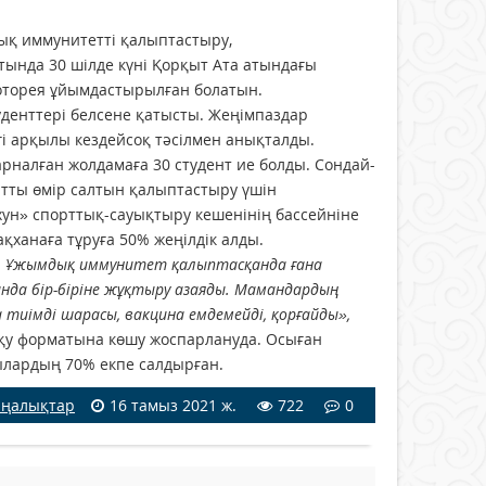
ық иммунитетті қалыптастыру,
ында 30 шілде күні Қорқыт Ата атындағы
лоторея ұйымдастырылған болатын.
уденттері белсене қатысты. Жеңімпаздар
гі арқылы кездейсоқ тәсілмен анықталды.
рналған жолдамаға 30 студент ие болды. Сондай-
уатты өмір салтын қалыптастыру үшін
йхун» спорттық-сауықтыру кешенінің бассейніне
ақханаға тұруға 50% жеңілдік алды.
к. Ұжымдық иммунитет қалыптасқанда ғана
ында бір-біріне жұқтыру азаяды. Мамандардың
а тиімді шарасы, вакцина емдемейді, қорғайды»,
 оқу форматына көшу жоспарлануда. Осыған
шылардың 70% екпе салдырған.
ңалықтар
16 тамыз 2021 ж.
722
0