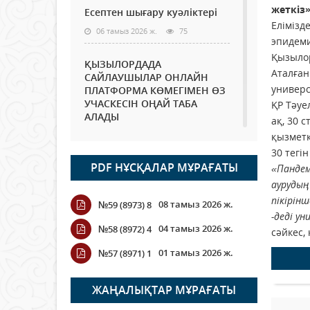
жеткіз
Есептен шығару куәліктері
Елімізд
06 тамыз 2026 ж.
75
эпидеми
Қызылор
ҚЫЗЫЛОРДАДА
Аталған
САЙЛАУШЫЛАР ОНЛАЙН
универс
ПЛАТФОРМА КӨМЕГІМЕН ӨЗ
УЧАСКЕСІН ОҢАЙ ТАБА
ҚР Тәуе
АЛАДЫ
ақ, 30 
06 тамыз 2026 ж.
89
қызметк
30 тегі
PDF НҰСҚАЛАР МҰРАҒАТЫ
Open Air: Қызылорда
«Пандем
облысы полиция
аурудың
департаменті 20 мыңнан
пікірін
08 тамыз 2026 ж.
№59 (8973) 8
астам көрерменнің
-деді у
қауіпсіздігін қамтамасыз етті
04 тамыз 2026 ж.
№58 (8972) 4
сәйкес,
06 тамыз 2026 ж.
101
01 тамыз 2026 ж.
№57 (8971) 1
Wi-Fi ҚАБЫРҒА АРҚЫЛЫ
ҚАЛАЙ ӨТЕДІ?
ЖАҢАЛЫҚТАР МҰРАҒАТЫ
06 тамыз 2026 ж.
266