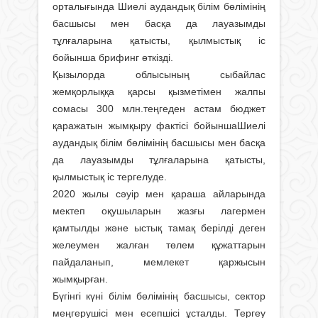
орталығында Шиелі аудандық білім бөлімінің
басшысы мен басқа да лауазымды
тұлғаларына қатысты, қылмыстық іс
бойынша брифинг өткізді.
Қызылорда облысының сыбайлас
жемқорлыққа қарсы қызметімен жалпы
сомасы 300 млн.теңгеден астам бюджет
қаражатын жымқыру фактісі бойыншаШиелі
аудандық білім бөлімінің басшысы мен басқа
да лауазымды тұлғаларына қатысты,
қылмыстық іс тергелуде.
2020 жылы сәуір мен қараша айларында
мектеп оқушыларын жазғы лагермен
қамтылды және ыстық тамақ берілді деген
желеумен жалған төлем құжаттарын
пайдаланып, мемлекет қаржысын
жымқырған.
Бүгінгі күні білім бөлімінің басшысы, сектор
меңгерушісі мен есепшісі ұсталды. Тергеу