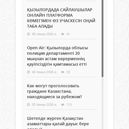
ҚЫЗЫЛОРДАДА САЙЛАУШЫЛАР
ОНЛАЙН ПЛАТФОРМА
КӨМЕГІМЕН ӨЗ УЧАСКЕСІН ОҢАЙ
ТАБА АЛАДЫ
06 тамыз 2026 ж.
41
Open Air: Қызылорда облысы
полиция департаменті 20
мыңнан астам көрерменнің
қауіпсіздігін қамтамасыз етті
06 тамыз 2026 ж.
53
Как могут проголосовать
граждане Казахстана,
находящиеся за рубежом?
05 тамыз 2026 ж.
113
Шетелде жүрген Қазақстан
азаматтары қалай дауыс бере