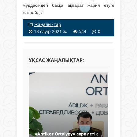
мүддесіндегі басқа ақпарат жария етуге
жатпайды.
Жаңалықтар
13 сәуір 2021 ж.
544
0
ҰҚСАС ЖАҢАЛЫҚТАР:
«Antikor Ortalygy» сервистік