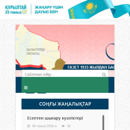
СОҢҒЫ ЖАҢАЛЫҚТАР
Есептен шығару куәліктері
06 тамыз 2026 ж.
38