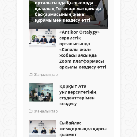
орталығында Қызылорда
қалалық Төтенше жағдайлар
басқармасының жеке
құрамымен кездесу өтті
«Antikor Ortalygy»
сервистік
орталығында
«Сапалы жол»
жобасы аясында
Zoom платформасы
арқылы кездесу өтті
Жаңалықтар
Қорқыт Ата
университетінің
студенттерімен
кездесу
Жаңалықтар
Сыбайлас
жемқорлыққа қарсы
қызмет