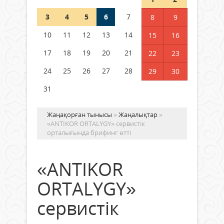
3
4
5
6
7
8
9
Германия аптап ыстыққа
байланысты суды үнемдей
10
11
12
13
14
15
16
бастады
17
18
19
20
21
22
23
04 тамыз 2026 ж.
88
24
25
26
27
28
29
30
31
Жаңақорған тынысы
»
Жаңалықтар
»
«ANTIKOR ORTALYGY» сервистік
орталығында брифинг өтті
«ANTIKOR
ORTALYGY»
сервистік