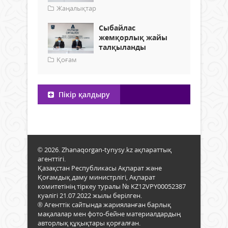
Жаңалықтар
Сыбайлас
жемқорлық жайы
талқыланды
Қоғам
Пікір қалдыру
© 2026. Zhanaqorgan-tynysy.kz ақпараттық
агенттігі.
Қазақстан Республикасы Ақпарат және
Қоғамдық даму министрлігі, Ақпарат
комитетінің тіркеу туралы № KZ12VPY00052387
куәлігі 21.07.2022 жылы берілген.
® Агенттік сайтында жарияланған барлық
мақалалар мен фото-бейне материалдардың
авторлық құқықтары қорғалған.