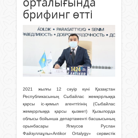
орталығында
брифинг өтті
2021 жылғы 12 сәуір күні Қазақстан
Республикасының Сыбайлас жемқорлыққа
қарсы іс-қимыл агенттігінің (Сыбайлас
жемқорлыққа қарсы қызмет) Қызылорда
облысы бойынша департаменті басшысының
орынбасары Ягмусов Руслан
Файзуллаұлы«Antikor Ortalygy» сервистік