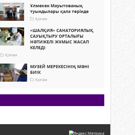
Ұлмекен Мауытованың
туындылары қала төрінде
Қоғам
«ШАЛҚИЯ» САНАТОРИЯЛЫҚ
САУЫҚТЫРУ ОРТАЛЫҒЫ
НӘТИЖЕЛІ ЖҰМЫС ЖАСАП
КЕЛЕДІ
Қоғам
МУЗЕЙ МЕРЕКЕСІНІҢ МӘНІ
БИІК
Қоғам