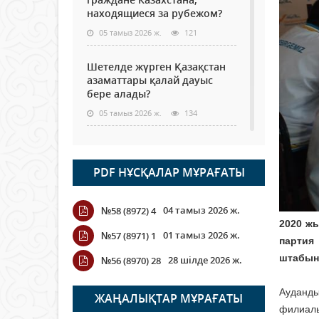
находящиеся за рубежом?
05 тамыз 2026 ж.
121
Шетелде жүрген Қазақстан
азаматтары қалай дауыс
бере алады?
05 тамыз 2026 ж.
134
Кассадағы баға мен сөредегі
баға әр түрлі болған
PDF НҰСҚАЛАР МҰРАҒАТЫ
жағдайда
04 тамыз 2026 ж.
112
04 тамыз 2026 ж.
№58 (8972) 4
2020 ж
ҮКІМЕТТІК ЕМЕС ҰЙЫМДАРҒА
01 тамыз 2026 ж.
№57 (8971) 1
АРНАЛҒАН СЫЙЛЫҚАҚЫ
партия
КОНКУРСЫНА ӨТІНІМ
штабыны
28 шілде 2026 ж.
№56 (8970) 28
ҚАБЫЛДАУ БАСТАЛДЫ
04 тамыз 2026 ж.
111
Ауданды
ЖАҢАЛЫҚТАР МҰРАҒАТЫ
филиалы