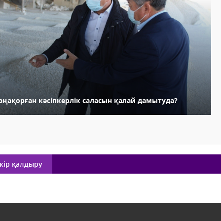
аңақорған кәсіпкерлік саласын қалай дамытуда?
кір қалдыру