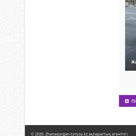
Ж
Пі
© 2026. Zhanaqorgan-tynysy.kz ақпараттық агенттігі.