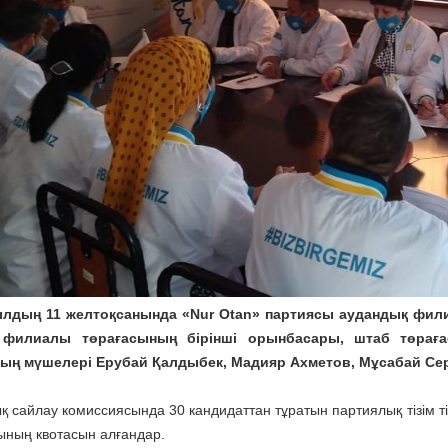
ылдың 11 желтоқсанында «Nur Otan» партиясы аудандық фи
 филиалы төрағасының бірінші орынбасары, штаб төрағ
ң мүшелері Ерубай Қалдыбек, Мадияр Ахметов, Мұсабай Сері
қ сайлау комиссиясында 30 кандидаттан тұратын партиялық тізім ті
ның квотасын алғандар.