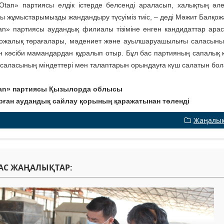
Otan» партиясы елдік істерде белсенді араласып, халықтың әле
ғы жұмыс­тарымызды жандандыру түсуіміз тиіс, – деді Мәжит Балқож
an» партиясы аудандық филиалы тізіміне енген кандидаттар арас
ожалық төра­ғалары, мәдениет және ауыл­шаруа­шылығы саласының
н кәсіби мамандардан құралып отыр. Бұл бас партияның сапалық 
і саласының міндеттері мен талаптарын орындауға күш салатын бо
tan» партиясы Қызылорда облысы
рған аудандық сайлау қорының қаражатынан төленді
Жаңалы
АС ЖАҢАЛЫҚТАР: