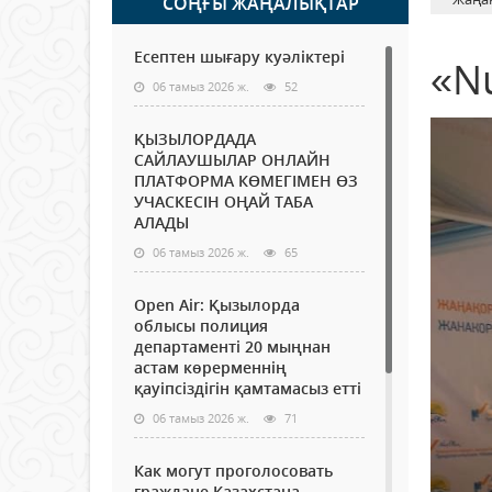
СОҢҒЫ ЖАҢАЛЫҚТАР
Есептен шығару куәліктері
«N
06 тамыз 2026 ж.
52
ҚЫЗЫЛОРДАДА
САЙЛАУШЫЛАР ОНЛАЙН
ПЛАТФОРМА КӨМЕГІМЕН ӨЗ
УЧАСКЕСІН ОҢАЙ ТАБА
АЛАДЫ
06 тамыз 2026 ж.
65
Open Air: Қызылорда
облысы полиция
департаменті 20 мыңнан
астам көрерменнің
қауіпсіздігін қамтамасыз етті
06 тамыз 2026 ж.
71
Как могут проголосовать
граждане Казахстана,