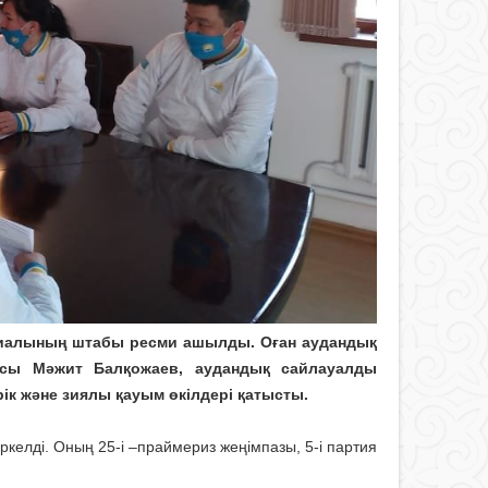
лиалының штабы ресми ашылды. Оған аудандық
асы Мәжит Балқожаев, аудандық сайлауалды
к және зиялы қауым өкілдері қатысты.
ркелді. Оның 25-і –праймериз жеңімпазы, 5-і партия