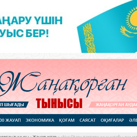
100 ЖАУАП
ЭКОНОМИКА
ҚОҒАМ
САЯСАТ
ОҚИҒАЛАР
ӘЛ
қорған тынысы
»
Жаңалықтар
» «Nur Otan» партиясының штабы ашыл