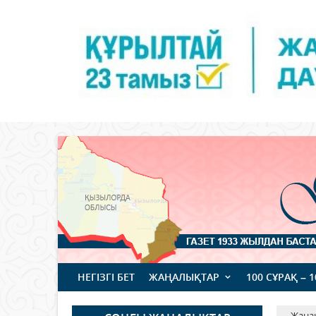
НЕГІЗГІ БЕТ
ЖАҢАЛЫҚТАР
100 СҰРАҚ – 
Жаңа