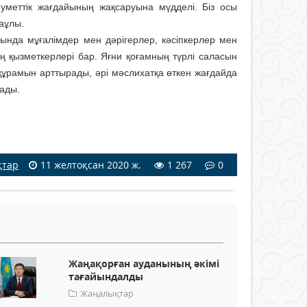
уметтік жағдайының жақсаруына мүд­делі. Біз осы
аұлы.
ында мұғалімдер мен дәрігерлер, кәсіпкерлер мен
 қызмет­керлері бар. Яғни қоғамның түрлі саласын
құрамын арттырады, әрі мәслихатқа өткен жағдайда
лады.
қтар
11 желтоқсан 2020 ж.
1 267
0
Жаңақорған ауданының әкімі
тағайындалды
Жаңалықтар