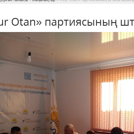
ur Otan» партиясының ш