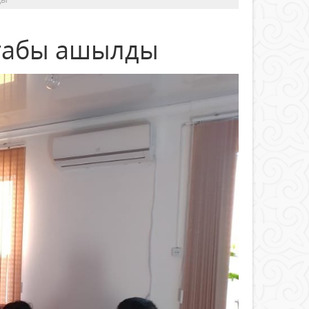
табы ашылды