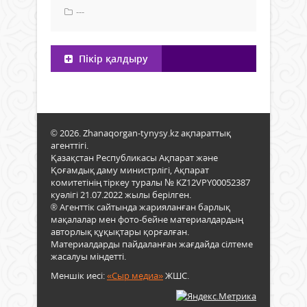
---
Пікір қалдыру
© 2026. Zhanaqorgan-tynysy.kz ақпараттық
агенттігі.
Қазақстан Республикасы Ақпарат және
Қоғамдық даму министрлігі, Ақпарат
комитетінің тіркеу туралы № KZ12VPY00052387
куәлігі 21.07.2022 жылы берілген.
® Агенттік сайтында жарияланған барлық
мақалалар мен фото-бейне материалдардың
авторлық құқықтары қорғалған.
Материалдарды пайдаланған жағдайда сілтеме
жасалуы міндетті.
Меншік иесі:
«Сыр медиа»
ЖШС.