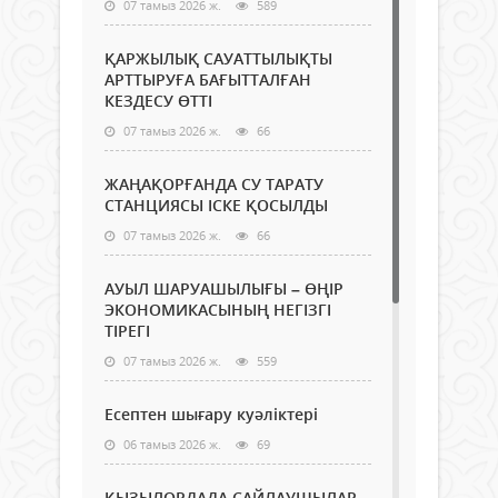
07 тамыз 2026 ж.
589
ҚАРЖЫЛЫҚ САУАТТЫЛЫҚТЫ
АРТТЫРУҒА БАҒЫТТАЛҒАН
КЕЗДЕСУ ӨТТІ
07 тамыз 2026 ж.
66
ЖАҢАҚОРҒАНДА СУ ТАРАТУ
СТАНЦИЯСЫ ІСКЕ ҚОСЫЛДЫ
07 тамыз 2026 ж.
66
АУЫЛ ШАРУАШЫЛЫҒЫ – ӨҢІР
ЭКОНОМИКАСЫНЫҢ НЕГІЗГІ
ТІРЕГІ
07 тамыз 2026 ж.
559
Есептен шығару куәліктері
06 тамыз 2026 ж.
69
ҚЫЗЫЛОРДАДА САЙЛАУШЫЛАР