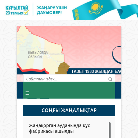
СОҢҒЫ ЖАҢАЛЫҚТАР
Жаңақорған ауданында құс
фабрикасы ашылды