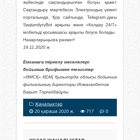
жүйесінде сақтандырылған болуы қажет.
Сақтандыру мәртебесін Электрондық үкімет
порталында, Қор сайтында, Telegram-дағы
SaqtandyryBot арқылы және «Колдау 24/7»
мобильді қосымшасы арқылы білуге болады.
Назарларыңызға рахмет!
19.11.2020 ж.
Емханаға тіркелу мәселелері
бойынша брифингке тезистер
«ӘМСҚ» КЕАҚ Қызылорда облысы бойынша
филиалының директоры Исмаханбетов
Бақыт Торғайбайұлы
Жаңалықтар
20 қараша 2020 ж.
717
0