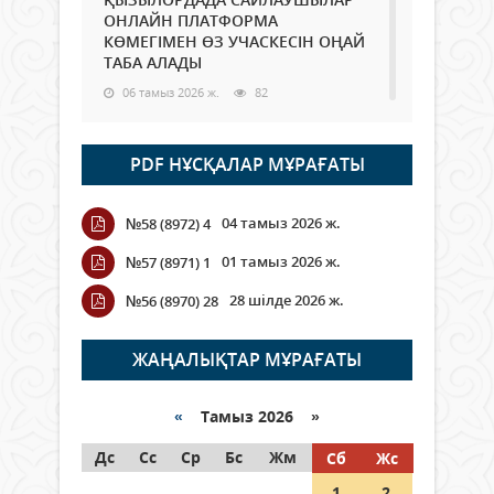
ОНЛАЙН ПЛАТФОРМА
КӨМЕГІМЕН ӨЗ УЧАСКЕСІН ОҢАЙ
ТАБА АЛАДЫ
06 тамыз 2026 ж.
82
Open Air: Қызылорда облысы
PDF НҰСҚАЛАР МҰРАҒАТЫ
полиция департаменті 20
мыңнан астам көрерменнің
қауіпсіздігін қамтамасыз етті
04 тамыз 2026 ж.
№58 (8972) 4
06 тамыз 2026 ж.
89
01 тамыз 2026 ж.
№57 (8971) 1
Wi-Fi ҚАБЫРҒА АРҚЫЛЫ ҚАЛАЙ
28 шілде 2026 ж.
№56 (8970) 28
ӨТЕДІ?
06 тамыз 2026 ж.
258
ЖАҢАЛЫҚТАР МҰРАҒАТЫ
Как могут проголосовать
граждане Казахстана,
«
Тамыз 2026 »
находящиеся за рубежом?
Дс
Сс
Ср
Бс
Жм
Сб
Жс
05 тамыз 2026 ж.
140
1
2