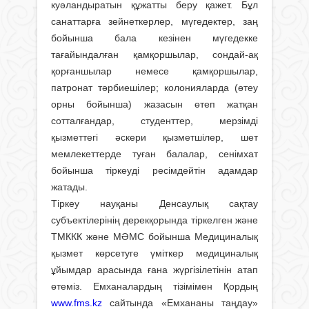
куәландыратын құжатты беру қажет. Бұл
санаттарға зейнеткерлер, мүгедектер, заң
бойынша бала кезінен мүгедекке
тағайындалған қамқоршылар, сондай-ақ
қорғаншылар немесе қамқоршылар,
патронат тәрбиешілер; колонияларда (өтеу
орны бойынша) жазасын өтеп жатқан
сотталғандар, студенттер, мерзімді
қызметтегі әскери қызметшілер, шет
мемлекеттерде туған балалар, сенімхат
бойынша тіркеуді ресімдейтін адамдар
жатады.
Тіркеу науқаны Денсаулық сақтау
субъектілерінің дерекқорында тіркелген және
ТМККК және МӘМС бойынша Медициналық
қызмет көрсетуге үміткер медициналық
ұйымдар арасында ғана жүргізілетінін атап
өтеміз. Емханалардың тізімімен Қордың
www.fms.kz
сайтында «Емхананы таңдау»