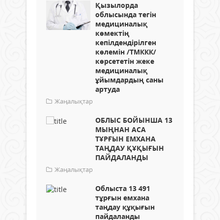
Қызылорда
облысында тегін
медициналық
көмектің
кепілдендірілген
көлемін /ТМККК/
көрсететін жеке
медициналық
ұйымдардың саны
артуда
Жаңалықтар
ОБЛЫС БОЙЫНША 13
МЫҢНАН АСА
ТҰРҒЫН ЕМХАНА
ТАҢДАУ ҚҰҚЫҒЫН
ПАЙДАЛАНДЫ
Жаңалықтар
Облыста 13 491
тұрғын емхана
таңдау құқығын
пайдаланды