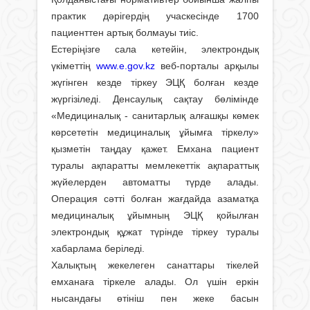
практик дәрігердің учаскесінде 1700
пациенттен артық болмауы тиіс.
Естеріңізге сала кетейін, электрондық
үкіметтің
www.e.gov.kz
веб-порталы арқылы
жүгінген кезде тіркеу ЭЦҚ болған кезде
жүргізіледі. Денсаулық сақтау бөлімінде
«Медициналық - санитарлық алғашқы көмек
көрсететін медициналық ұйымға тіркелу»
қызметін таңдау қажет. Емхана пациент
туралы ақпаратты мемлекеттік ақпараттық
жүйелерден автоматты түрде алады.
Операция сәтті болған жағдайда азаматқа
медициналық ұйымның ЭЦҚ қойылған
электрондық құжат түрінде тіркеу туралы
хабарлама беріледі.
Халықтың жекелеген санаттары тікелей
емханаға тіркеле алады. Ол үшін еркін
нысандағы өтініш пен жеке басын