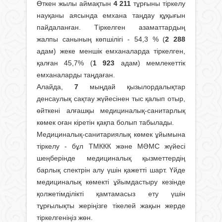
Өткен жылы аймақтын
4 211
тұрғыны тіркелу
науқаны аясында емхана таңдау құқығын
пайдаланған. Тіркелген азаматтардың
жалпы санының көпшілігі - 54,3 % (
2 288
адам) жеке меншік емханаларда тіркелген,
қалған 45,7% (
1 923
адам) мемлекеттік
емханаларды таңдаған.
Алайда,
7
мыңдай қызылордалықтар
денсаулық сақтау жүйесінен тыс қалып отыр,
өйткені алғашқы медициналық-санитарлық
көмек оған кіретін қақпа болып табылады.
Медициналық-санитариялық көмек ұйымына
тіркелу - бұл ТМККК және МӘМС жүйесі
шеңберінде медициналық қызметтердің
барлық спектрін алу үшін қажетті шарт. Үйде
медициналық көмекті ұйымдастыру кезінде
қолжетімділікті қамтамасыз ету үшін
тұрғылықты жеріңізге тікелей жақын жерде
тіркелгеніңіз жөн.