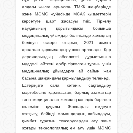
алдағы жылға арналған ТМКК шеңберінде
және МӘМС жүйесінде МСАК қызметтерін
көрсетуге шарт жасасуы тиіс. Тіркелу
науқанының қорытындысы бойынша
медициналық ұйымдар бөлінісінде халықтың
бөлінуін ескере отырып, 2021 жылға
арналған қаржыландыру жоспарланады. Қор
дерекқорындың абсолютті дұрыстығына
мүдделі, өйткені әрбір тіркелген тұрғын үшін
медициналық ұйымдарға ай сайын жан
басына шаққандағы қаржыландыру төленеді.
Естеріңізге сала кетейік, сақтандыру
мәртебесіне қарамастан, барлық азаматтар
тегін медициналық көмектің кепілдік берілген
көлеміне құқылы. Жоспарлы емдеуге
жатқызу, бейінді мамандардың қабылдауы,
қымбат тұратын тексерулерден өту және
жоғары технологиялық ем алу үшін МӘМС