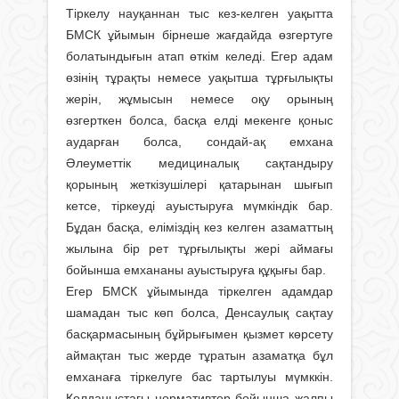
Тіркелу науқаннан тыс кез-келген уақытта
БМСК ұйымын бірнеше жағдайда өзгертуге
болатындығын атап өткім келеді. Егер адам
өзінің тұрақты немесе уақытша тұрғылықты
жерін, жұмысын немесе оқу орының
өзгерткен болса, басқа елді мекенге қоныс
аударған болса, сондай-ақ емхана
Әлеуметтік медициналық сақтандыру
қорының жеткізушілері қатарынан шығып
кетсе, тіркеуді ауыстыруға мүмкіндік бар.
Бұдан басқа, еліміздің кез келген азаматтың
жылына бір рет тұрғылықты жері аймағы
бойынша емхананы ауыстыруға құқығы бар.
Егер БМСК ұйымында тіркелген адамдар
шамадан тыс көп болса, Денсаулық сақтау
басқармасының бұйрығымен қызмет көрсету
аймақтан тыс жерде тұратын азаматқа бұл
емханаға тіркелуге бас тартылуы мүмккін.
Қолданыстағы нормативтер бойынша жалпы