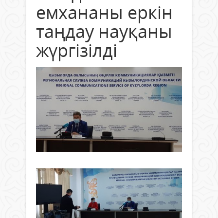
емхананы еркін
таңдау науқаны
жүргізілді