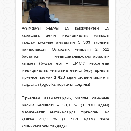
Ағымдағы жылғы 15 қыркүйектен 15
қарашаға дейін медициналық ұйымды
таңдау құқығын аймақтын
3 939
тұрғыны
пайдаланды. Олардың көпшілігі
2 511
бастапқы медициналық-санитариялық
қызмет (бұдан әрі – БМСҚ) көрсететін
медициналық ұйымына өтініш беру арқылы
тіркелсе, қалған
1 428
адам онлайн қызметті
таңдаған (egov.kz порталы арқылы).
Тіркелген азаматтардың жалпы санының
басым көпшілігі – 50,1 % (
1 970
адам)
мемлекеттік емханаларда тіркелген, ал
қалған 49,9 % (
1 969
адам) жеке
клиникаларды таңдады.