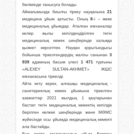
бөлімінде танысуға болады.
Аймағымызда биылғы тіркеу науқанына
21
медицина ұйым қатысты. Оның
8
-і – жеке
медициналық ұйымдар. Аталған емханалар
келер жылы кепілдендірілген тегін
медициналық көмек шеңберінде халыққа
қызмет көрсетпек. Науқан қорытындысы
бойынша тіркелгендердің жалпы санынан
3
939
адамның басым үлесі
1 471
түрғыны
«ALEXEY SULTAN-AKHMET» ЖШС
емханасына тіркелді.
Айта кету керек, алғашқы медициналық -
санитариялық көмек ұйымына тіркелген
азаматтар 2021 жылдың 1 қаңтарынан
бастап тегін медициналық көмектің кепілдік
берілген көлемі шеңберінде және МӘМС
жүйесінде осы ұйымда медициналық көмекті
ала бастайды.
Бұл ретте медициналық ұйым Қормен