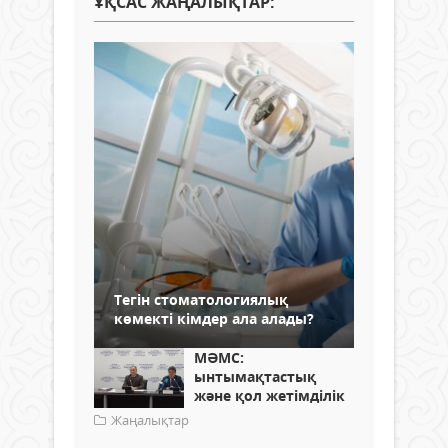
ҰҚСАС ЖАҢАЛЫҚТАР:
Тегін стоматологиялық
көмекті кімдер ала алады?
МӘМС:
ынтымақтастық
және қол жетімділік
Жаңалықтар