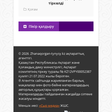
тіркелді
Қоғам
Пікір қалдыру
© 2026. Zhanaqorgan-tynysy.kz ақпараттық
агенттігі.
Қазақстан Республикасы Ақпарат және
Қоғамдық даму министрлігі, Ақпарат
комитетінің тіркеу туралы № KZ12VPY00052387
куәлігі 21.07.2022 жылы берілген.
® Агенттік сайтында жарияланған барлық
мақалалар мен фото-бейне материалдардың
авторлық құқықтары қорғалған.
Материалдарды пайдаланған жағдайда сілтеме
жасалуы міндетті.
Меншік иесі:
«Сыр медиа»
ЖШС.