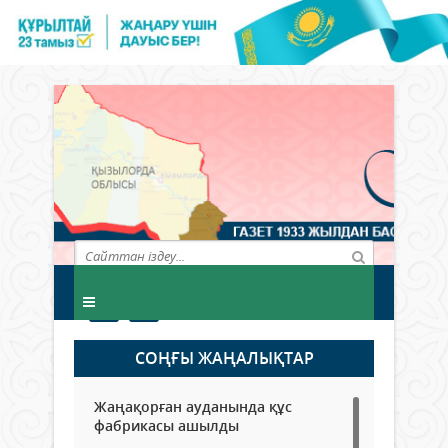
СОҢҒЫ ЖАҢАЛЫҚТАР
Жаңақорған ауданында құс
фабрикасы ашылды