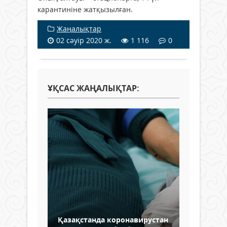
карантиніне жатқызылған.
Жаңалықтар
02 сәуір 2020 ж.
1 116
0
ҰҚСАС ЖАҢАЛЫҚТАР:
Қазақстанда коронавирустан