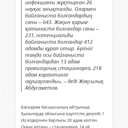
инфекцияны жұқтырған 26
науқас анықталды. Олармен
байланыста болғандардың
саны – 643. Жақын қарым-
қатынаста болғандар саны –
231, потенциальды
байланыста болғандар 412
адамды құрап отыр. Бүгінгі
таңда осы байланыста
болғандардан 13 адам
правизорлық стационарға, 218
адам карантинге
оқушауланды», – деді Жақсылық
Абдусаметов.
Басқарма басшысының айтуынша,
Қызылорда облысына қауіптілік деңгейі 1
(А) елдерінен барлығы 20 адам келген.
Оның алтауы – стационарға, 14 үй