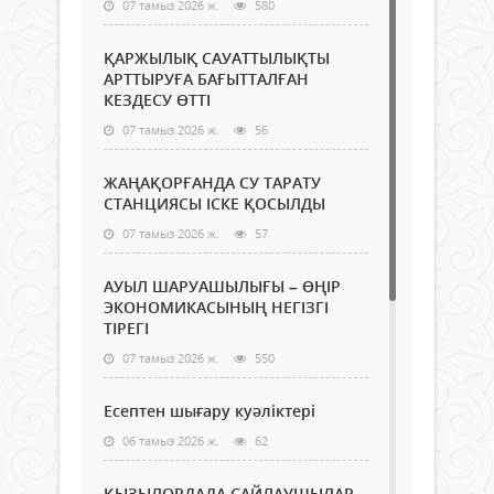
07 тамыз 2026 ж.
580
ҚАРЖЫЛЫҚ САУАТТЫЛЫҚТЫ
АРТТЫРУҒА БАҒЫТТАЛҒАН
КЕЗДЕСУ ӨТТІ
07 тамыз 2026 ж.
56
ЖАҢАҚОРҒАНДА СУ ТАРАТУ
СТАНЦИЯСЫ ІСКЕ ҚОСЫЛДЫ
07 тамыз 2026 ж.
57
АУЫЛ ШАРУАШЫЛЫҒЫ – ӨҢІР
ЭКОНОМИКАСЫНЫҢ НЕГІЗГІ
ТІРЕГІ
07 тамыз 2026 ж.
550
Есептен шығару куәліктері
06 тамыз 2026 ж.
62
ҚЫЗЫЛОРДАДА САЙЛАУШЫЛАР