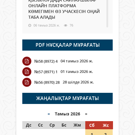
ОНЛАЙН ПЛАТФОРМА
КӨМЕГІМЕН ӨЗ УЧАСКЕСІН ОҢАЙ
ТАБА АЛАДЫ
06 тамыз 2026 ж.
76
Open Air: Қызылорда облысы
PDF НҰСҚАЛАР МҰРАҒАТЫ
полиция департаменті 20
мыңнан астам көрерменнің
қауіпсіздігін қамтамасыз етті
04 тамыз 2026 ж.
№58 (8972) 4
06 тамыз 2026 ж.
84
01 тамыз 2026 ж.
№57 (8971) 1
Wi-Fi ҚАБЫРҒА АРҚЫЛЫ ҚАЛАЙ
28 шілде 2026 ж.
№56 (8970) 28
ӨТЕДІ?
06 тамыз 2026 ж.
254
ЖАҢАЛЫҚТАР МҰРАҒАТЫ
Как могут проголосовать
граждане Казахстана,
«
Тамыз 2026 »
находящиеся за рубежом?
Дс
Сс
Ср
Бс
Жм
Сб
Жс
05 тамыз 2026 ж.
133
1
2