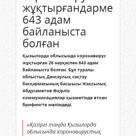
жұқтырғандармен
643 адам
байланыста
болған
Қызылорда облысында коронавирус
жұқтырған 26 науқаспен 643 адам
байланыста болған. Бұл туралы
облыстық Денсаулық сақтау
басқармасының басшысы Жақсылық
Абдусаметов Өңірлік
коммуникациялар қызметінде өткен
брифингте мәлімдеді.
«Қазіргі таңда Қызылорда
облысында коронавирустық