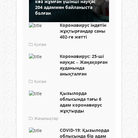
көз жұмған үшінші науқас
204 адаммен байланыста
болған
Коронавирус індетін
жұқтырғандар саны
402-ге жетті
Қоғам
Коронавирус: 25-ші
науқас – Жаңақорған
ауданында
анықталған
Қоғам
Қызылорда
облысында тағы 6
адам коронавирус
жұқтырды
Жаңалықтар
COVID-19: Қызылорда
облысында бір адам