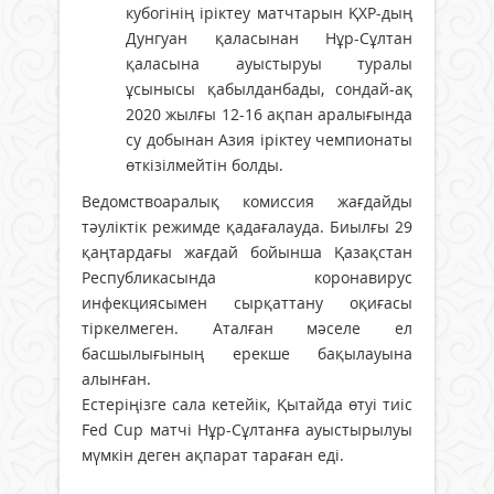
кубогінің іріктеу матчтарын ҚХР-дың
Дунгуан қаласынан Нұр-Сұлтан
қаласына ауыстыруы туралы
ұсынысы қабылданбады, сондай-ақ
2020 жылғы 12-16 ақпан аралығында
су добынан Азия іріктеу чемпионаты
өткізілмейтін болды.
Ведомствоаралық комиссия жағдайды
тәуліктік режимде қадағалауда. Биылғы 29
қаңтардағы жағдай бойынша Қазақстан
Республикасында коронавирус
инфекциясымен сырқаттану оқиғасы
тіркелмеген. Аталған мәселе ел
басшылығының ерекше бақылауына
алынған.
Естеріңізге сала кетейік, Қытайда өтуі тиіс
Fed Cup матчі Нұр-Сұлтанға ауыстырылуы
мүмкін деген ақпарат тараған еді.