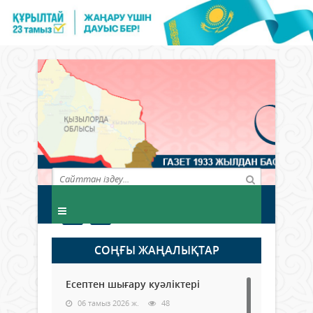
СОҢҒЫ ЖАҢАЛЫҚТАР
Есептен шығару куәліктері
06 тамыз 2026 ж.
48