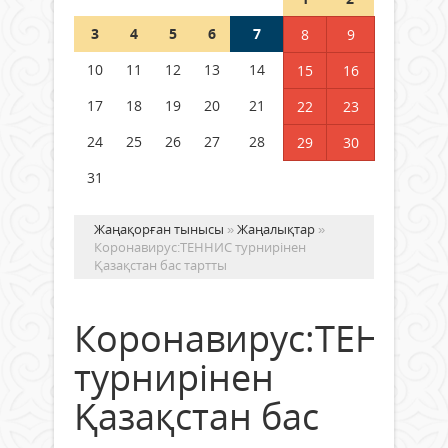
3
4
5
6
7
8
9
Германия аптап ыстыққа
байланысты суды үнемдей
10
11
12
13
14
15
16
бастады
17
18
19
20
21
22
23
04 тамыз 2026 ж.
96
24
25
26
27
28
29
30
31
Жаңақорған тынысы
»
Жаңалықтар
»
Коронавирус:ТЕННИС турнирінен
Қазақстан бас тартты
Коронавирус:ТЕННИ
турнирінен
Қазақстан бас