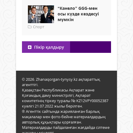
“Канело” GGG-мен
осы күзде кездесуі
мүмкін
Спорт
Пікір қалдыру
© 2026. Zhanaqorgan-tynysy.kz ақпараттық
агенттігі.
Қазақстан Республикасы Ақпарат және
Қоғамдық даму министрлігі, Ақпарат
комитетінің тіркеу туралы № KZ12VPY00052387
куәлігі 21.07.2022 жылы берілген.
® Агенттік сайтында жарияланған барлық
мақалалар мен фото-бейне материалдардың
авторлық құқықтары қорғалған.
Материалдарды пайдаланған жағдайда сілтеме
жасалуы міндетті.