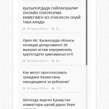
ҚЫЗЫЛОРДАДА САЙЛАУШЫЛАР
ОНЛАЙН ПЛАТФОРМА
КӨМЕГІМЕН ӨЗ УЧАСКЕСІН ОҢАЙ
ТАБА АЛАДЫ
06 тамыз 2026 ж.
62
Open Air: Қызылорда облысы
полиция департаменті 20
мыңнан астам көрерменнің
қауіпсіздігін қамтамасыз етті
06 тамыз 2026 ж.
65
Как могут проголосовать
граждане Казахстана,
находящиеся за рубежом?
05 тамыз 2026 ж.
118
Шетелде жүрген Қазақстан
азаматтары қалай дауыс бере