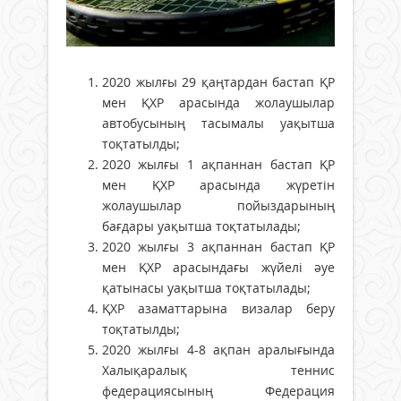
2020 жылғы 29 қаңтардан бастап ҚР
мен ҚХР арасында жолаушылар
автобусының тасымалы уақытша
тоқтатылды;
2020 жылғы 1 ақпаннан бастап ҚР
мен ҚХР арасында жүретін
жолаушылар пойыздарының
бағдары уақытша тоқтатылады;
2020 жылғы 3 ақпаннан бастап ҚР
мен ҚХР арасындағы жүйелі әуе
қатынасы уақытша тоқтатылады;
ҚХР азаматтарына визалар беру
тоқтатылды;
2020 жылғы 4-8 ақпан аралығында
Халықаралық теннис
федерациясының Федерация