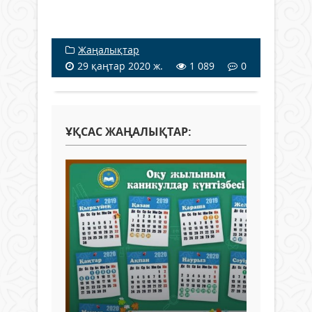
Жаңалықтар
29 қаңтар 2020 ж.
1 089
0
ҰҚСАС ЖАҢАЛЫҚТАР: