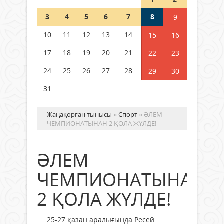
Шетелде жүрген Қазақстан
3
4
5
6
7
8
9
азаматтары қалай дауыс бере
алады?
10
11
12
13
14
15
16
05 тамыз 2026 ж.
150
17
18
19
20
21
22
23
24
25
26
27
28
29
30
31
Жаңақорған тынысы
»
Спорт
» ӘЛЕМ
ЧЕМПИОНАТЫНАН 2 ҚОЛА ЖҮЛДЕ!
ӘЛЕМ
ЧЕМПИОНАТЫНАН
2 ҚОЛА ЖҮЛДЕ!
25-27 қазан аралығында Ресей