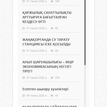
07 тамыз 2026 ж.
589
ҚАРЖЫЛЫҚ САУАТТЫЛЫҚТЫ
АРТТЫРУҒА БАҒЫТТАЛҒАН
КЕЗДЕСУ ӨТТІ
07 тамыз 2026 ж.
66
ЖАҢАҚОРҒАНДА СУ ТАРАТУ
СТАНЦИЯСЫ ІСКЕ ҚОСЫЛДЫ
07 тамыз 2026 ж.
66
АУЫЛ ШАРУАШЫЛЫҒЫ – ӨҢІР
ЭКОНОМИКАСЫНЫҢ НЕГІЗГІ
ТІРЕГІ
07 тамыз 2026 ж.
559
Есептен шығару куәліктері
06 тамыз 2026 ж.
69
ҚЫЗЫЛОРДАДА САЙЛАУШЫЛАР