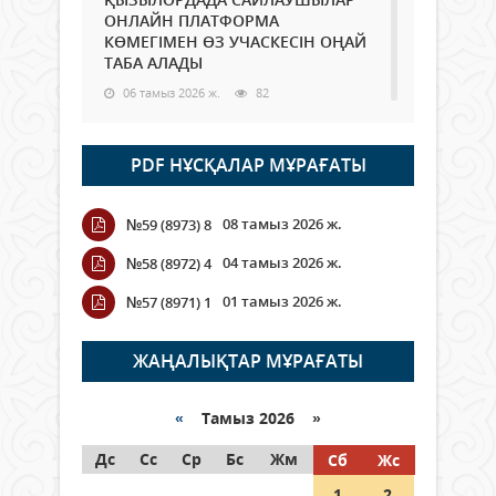
ОНЛАЙН ПЛАТФОРМА
КӨМЕГІМЕН ӨЗ УЧАСКЕСІН ОҢАЙ
ТАБА АЛАДЫ
06 тамыз 2026 ж.
82
Open Air: Қызылорда облысы
PDF НҰСҚАЛАР МҰРАҒАТЫ
полиция департаменті 20
мыңнан астам көрерменнің
қауіпсіздігін қамтамасыз етті
08 тамыз 2026 ж.
№59 (8973) 8
06 тамыз 2026 ж.
90
04 тамыз 2026 ж.
№58 (8972) 4
Wi-Fi ҚАБЫРҒА АРҚЫЛЫ ҚАЛАЙ
01 тамыз 2026 ж.
№57 (8971) 1
ӨТЕДІ?
06 тамыз 2026 ж.
258
ЖАҢАЛЫҚТАР МҰРАҒАТЫ
Как могут проголосовать
граждане Казахстана,
«
Тамыз 2026 »
находящиеся за рубежом?
Дс
Сс
Ср
Бс
Жм
Сб
Жс
05 тамыз 2026 ж.
140
1
2