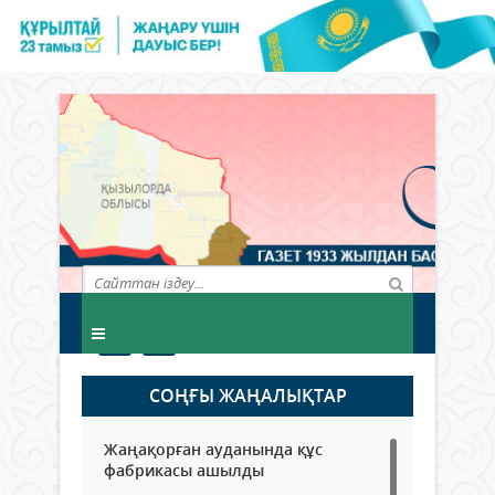
СОҢҒЫ ЖАҢАЛЫҚТАР
Жаңақорған ауданында құс
фабрикасы ашылды