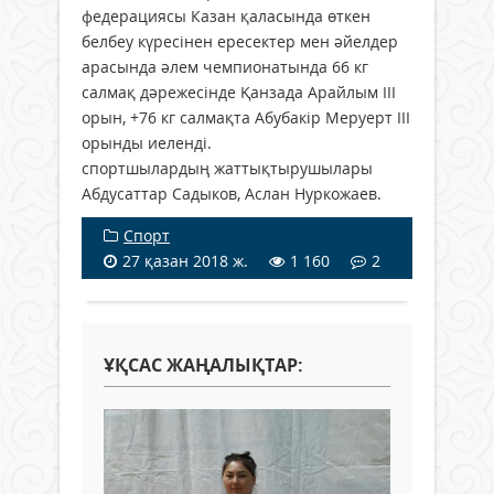
федерациясы Казан қаласында өткен
белбеу күресінен ересектер мен әйелдер
арасында әлем чемпионатында 66 кг
салмақ дәрежесінде Қанзада Арайлым III
орын, +76 кг салмақта Абубакір Меруерт III
орынды иеленді.
спортшылардың жаттықтырушылары
Абдусаттар Садыков, Аслан Нуркожаев.
Спорт
27 қазан 2018 ж.
1 160
2
ҰҚСАС ЖАҢАЛЫҚТАР: