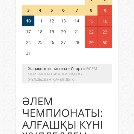
Шетелде жүрген Қазақстан
3
4
5
6
7
8
9
азаматтары қалай дауыс бере
алады?
10
11
12
13
14
15
16
05 тамыз 2026 ж.
177
17
18
19
20
21
22
23
24
25
26
27
28
29
30
31
Жаңақорған тынысы
»
Спорт
» ӘЛЕМ
ЧЕМПИОНАТЫ: АЛҒАШҚЫ КҮНІ
ЖҮЛДЕДДЕН ҚАҒЫЛДЫҚ
ӘЛЕМ
ЧЕМПИОНАТЫ:
АЛҒАШҚЫ КҮНІ