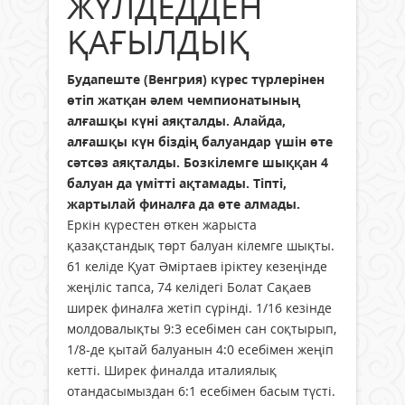
ЖҮЛДЕДДЕН
ҚАҒЫЛДЫҚ
Будапеште (Венгрия) күрес түрлерінен
өтіп жатқан әлем чемпионатының
алғашқы күні аяқталды. Алайда,
алғашқы күн біздің балуандар үшін өте
сәтсәз аяқталды. Бозкілемге шыққан 4
балуан да үмітті ақтамады. Тіпті,
жартылай финалға да өте алмады.
Еркін күрестен өткен жарыста
қазақстандық төрт балуан кілемге шықты.
61 келіде Қуат Әміртаев іріктеу кезеңінде
жеңіліс тапса, 74 келідегі Болат Сақаев
ширек финалға жетіп сүрінді. 1/16 кезінде
молдовалықты 9:3 есебімен сан соқтырып,
1/8-де қытай балуанын 4:0 есебімен жеңіп
кетті. Ширек финалда италиялық
отандасымыздан 6:1 есебімен басым түсті.