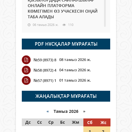
ОНЛАЙН ПЛАТФОРМА
КӨМЕГІМЕН ӨЗ УЧАСКЕСІН ОҢАЙ
ТАБА АЛАДЫ
06 тамыз 2026 ж.
110
Open Air: Қызылорда облысы
PDF НҰСҚАЛАР МҰРАҒАТЫ
полиция департаменті 20
мыңнан астам көрерменнің
қауіпсіздігін қамтамасыз етті
08 тамыз 2026 ж.
№59 (8973) 8
06 тамыз 2026 ж.
138
04 тамыз 2026 ж.
№58 (8972) 4
Wi-Fi ҚАБЫРҒА АРҚЫЛЫ ҚАЛАЙ
01 тамыз 2026 ж.
№57 (8971) 1
ӨТЕДІ?
06 тамыз 2026 ж.
285
ЖАҢАЛЫҚТАР МҰРАҒАТЫ
Как могут проголосовать
граждане Казахстана,
«
Тамыз 2026 »
находящиеся за рубежом?
Дс
Сс
Ср
Бс
Жм
Сб
Жс
05 тамыз 2026 ж.
166
1
2