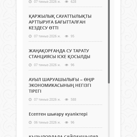
07 тамыз 2026 ж.
628
ҚАРЖЫЛЫҚ САУАТТЫЛЫҚТЫ
АРТТЫРУҒА БАҒЫТТАЛҒАН
КЕЗДЕСУ ӨТТІ
07 тамыз 2026 ж.
95
ЖАҢАҚОРҒАНДА СУ ТАРАТУ
СТАНЦИЯСЫ ІСКЕ ҚОСЫЛДЫ
07 тамыз 2026 ж.
96
АУЫЛ ШАРУАШЫЛЫҒЫ – ӨҢІР
ЭКОНОМИКАСЫНЫҢ НЕГІЗГІ
ТІРЕГІ
07 тамыз 2026 ж.
588
Есептен шығару куәліктері
06 тамыз 2026 ж.
96
ҚЫЗЫЛОРДАДА САЙЛАУШЫЛАР