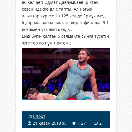
86 келідегі Әділет Давлумбаев іріктеу
кезеңінде жеңіліс тапты. Ал нағыз
алыптар күресeтін 125 келіде Ермұхамед
Іңкәр молодовалықтан ширек финалда 9:1
есебімен ұтылып қалды.
Енді бүгін қалған 5 салмақта сынға түсетін
жігіттер көп үміт күтеміз.
Спорт
21 қазан 2018 ж.
1 271
2