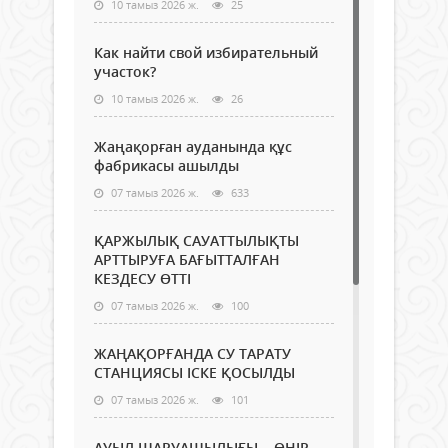
10 тамыз 2026 ж.
25
Как найти свой избирательный
участок?
10 тамыз 2026 ж.
26
Жаңақорған ауданында құс
фабрикасы ашылды
07 тамыз 2026 ж.
633
ҚАРЖЫЛЫҚ САУАТТЫЛЫҚТЫ
АРТТЫРУҒА БАҒЫТТАЛҒАН
КЕЗДЕСУ ӨТТІ
07 тамыз 2026 ж.
100
ЖАҢАҚОРҒАНДА СУ ТАРАТУ
СТАНЦИЯСЫ ІСКЕ ҚОСЫЛДЫ
07 тамыз 2026 ж.
101
АУЫЛ ШАРУАШЫЛЫҒЫ – ӨҢІР