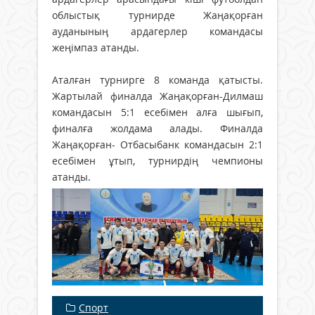
облыстық турнирде Жаңақорған
ауданының ардагерлер командасы
жеңімпаз атанды.
Аталған турнирге 8 команда қатысты.
Жартылай финалда Жаңақорған-Дилмаш
командасын 5:1 есебімен алға шығып,
финалға жолдама алады. Финалда
Жаңақорған- Отбасыбанк командасын 2:1
есебімен ұтып, турнирдің чемпионы
атанды.
Спорт