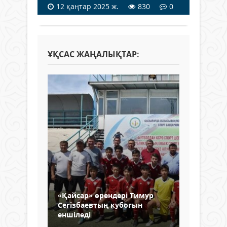
12 қаңтар 2025 ж.
830
0
ҰҚСАС ЖАҢАЛЫҚТАР:
«Қайсар» өрендері Тимур
Сегізбаевтың кубогын
еншіледі