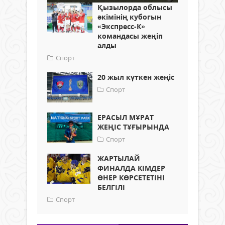
Қызылорда облысы
әкімінің кубогын
«Экспресс-К»
командасы жеңіп
алды
Спорт
20 жыл күткен жеңіс
Спорт
ЕРАСЫЛ МҰРАТ
ЖЕҢІС ТҰҒЫРЫНДА
Спорт
ЖАРТЫЛАЙ
ФИНАЛДА КІМДЕР
ӨНЕР КӨРСЕТЕТІНІ
БЕЛГІЛІ
Спорт