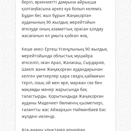
беріп, өркениетті дамуына айрықша
қолтаңбасына әркез куә болып келеміз.
Бұдан бес жыл бұрын Жаңақорған
ауданының 90 жылдық мерейтойын
өткізуде оның азаматтық орасан қолдау
жасағанын ел ұмыта қойған жоқ.
Кеше әкесі Ергеш Үсенұлының 90 жылдық
мерейтойында облыстық мүшайра
өткізіліп, оған Арал, Жалағаш, Сырдария,
Шиелі және Жаңақорған аудандарынан
келген үміткерлер қара сөздің қаймағын
теріп, озық ой мен өре, маржан сөз бен
мақамды мәнер жарысында бақ
таластырды. Қорытындыда Жаңақорған
ауданы Мәдениет бөлімінің қызметкері,
талантты жас Айжарқын Найманбаев Бас
жүлдені иеленді.
Ата-ананы ұлықтауға арналған