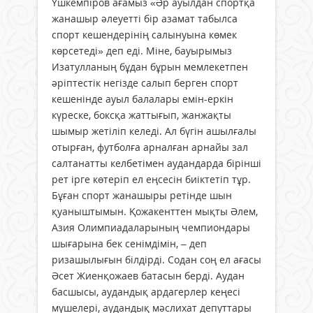
Үшкемпіров ағамыз «Әр ауылдан спортқа
жанашыр әлеуетті бір азамат табылса
спорт кешендерінің салынуына көмек
көрсетеді» деп еді. Міне, бауырымыз
Изатулланың бұдан бұрын мемлекетпен
әріптестік негізде салып берген спорт
кешенінде ауыл балалары емін-еркін
күреске, боксқа жаттығып, жанжақты
шымыр жетіліп келеді. Ал бүгін ашылғалы
отырған, футболға арналған арнайы зал
салтанатты келбетімен аудандарда бірінші
рет ірге көтеріп ел еңсесін биіктетіп тұр.
Бұған спорт жанашыры ретінде шын
қуаныштымын. Қожакенттен мықты Әлем,
Азия Олимпиадаларының чемпиондары
шығарына бек сенімдімін, – деп
ризашылығын білдірді. Содан соң ел ағасы
Әсет Жиенқожаев батасын берді. Аудан
басшысы, аудандық ардагерлер кеңесі
мүшелері, аудандық мәслихат депуттары