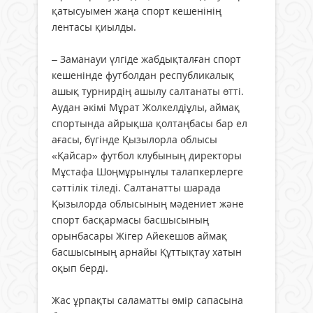
қатысуымен жаңа спорт кешенінің
лентасы қиылды.
– Заманауи үлгіде жабдықталған спорт
кешенінде футболдан республикалық
ашық турнирдің ашылу салтанаты өтті.
Аудан әкімі Мұрат Жолкелдіұлы, аймақ
спортында айрықша қолтаңбасы бар ел
ағасы, бүгінде Қызылорла облысы
«Қайсар» футбол клубының директоры
Мұстафа Шоңмұрынұлы талапкерлерге
сәттілік тіледі. Салтанатты шарада
Қызылорда облысының мәдениет және
спорт басқармасы басшысының
орынбасары Жігер Айекешов аймақ
басшысының арнайы Құттықтау хатын
оқып берді.
Жас ұрпақты саламатты өмір сапасына