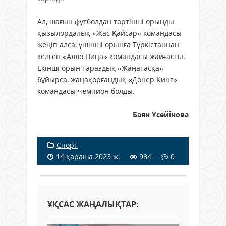
Ал, шағын футболдан төртінші орынды
қызылордалық «Жас Қайсар» командасы
жеңіп алса, үшінші орынға Түркістаннан
келген «Алло Пица» командасы жайғасты.
Екінші орын тараздық «Жаңатасқа»
бұйырса, жаңақорғандық «Донер Кинг»
командасы чемпион болды.
Баян Үсейінова
Спорт
14 қараша 2023 ж.
984
0
ҰҚСАС ЖАҢАЛЫҚТАР: