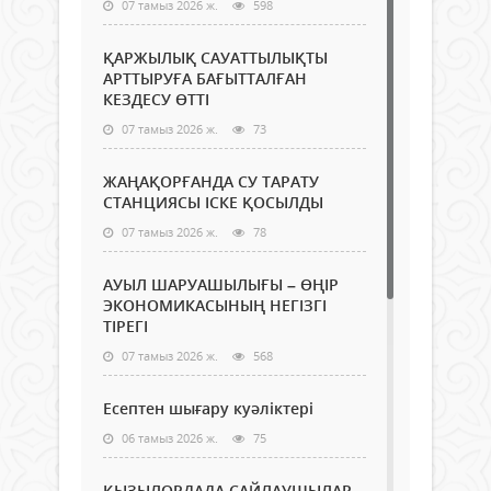
07 тамыз 2026 ж.
598
ҚАРЖЫЛЫҚ САУАТТЫЛЫҚТЫ
АРТТЫРУҒА БАҒЫТТАЛҒАН
КЕЗДЕСУ ӨТТІ
07 тамыз 2026 ж.
73
ЖАҢАҚОРҒАНДА СУ ТАРАТУ
СТАНЦИЯСЫ ІСКЕ ҚОСЫЛДЫ
07 тамыз 2026 ж.
78
АУЫЛ ШАРУАШЫЛЫҒЫ – ӨҢІР
ЭКОНОМИКАСЫНЫҢ НЕГІЗГІ
ТІРЕГІ
07 тамыз 2026 ж.
568
Есептен шығару куәліктері
06 тамыз 2026 ж.
75
ҚЫЗЫЛОРДАДА САЙЛАУШЫЛАР