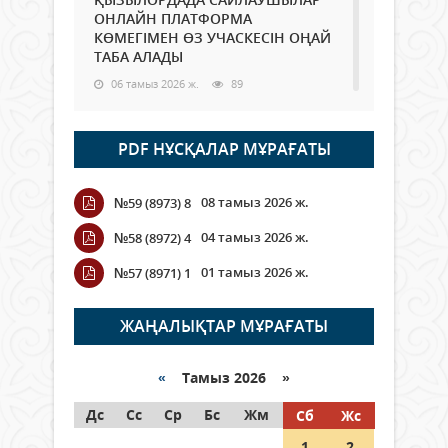
ОНЛАЙН ПЛАТФОРМА
КӨМЕГІМЕН ӨЗ УЧАСКЕСІН ОҢАЙ
ТАБА АЛАДЫ
06 тамыз 2026 ж.
89
Open Air: Қызылорда облысы
PDF НҰСҚАЛАР МҰРАҒАТЫ
полиция департаменті 20
мыңнан астам көрерменнің
қауіпсіздігін қамтамасыз етті
08 тамыз 2026 ж.
№59 (8973) 8
06 тамыз 2026 ж.
100
04 тамыз 2026 ж.
№58 (8972) 4
Wi-Fi ҚАБЫРҒА АРҚЫЛЫ ҚАЛАЙ
01 тамыз 2026 ж.
№57 (8971) 1
ӨТЕДІ?
06 тамыз 2026 ж.
266
ЖАҢАЛЫҚТАР МҰРАҒАТЫ
Как могут проголосовать
граждане Казахстана,
«
Тамыз 2026 »
находящиеся за рубежом?
Дс
Сс
Ср
Бс
Жм
Сб
Жс
05 тамыз 2026 ж.
147
1
2