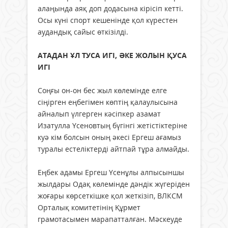
алаңында аяқ доп додасына кірісіп кетті.
Осы күні спорт кешенінде қол күрестен
аудандық сайыс өткізілді.
АТАДАН ҰЛ ТУСА ИГІ, ӘКЕ ЖОЛЫН ҚУСА
ИГІ
Соңғы он-он бес жыл көлемінде елге
сіңірген еңбегімен көптің қалаулысына
айналып үлгерген кәсіпкер азамат
Изатулла Үсеновтың бүгінгі жетістіктеріне
куә кім болсын оның әкесі Ергеш ағамыз
туралы естеліктерді айтпай тұра алмайды.
Еңбек адамы Ергеш Үсенұлы алпысыншы
жылдары Одақ көлемінде дәндік жүгеріден
жоғары көрсеткішке қол жеткізіп, ВЛКСМ
Орталық комитетінің Құрмет
грамотасымен марапатталған. Мәскеуде