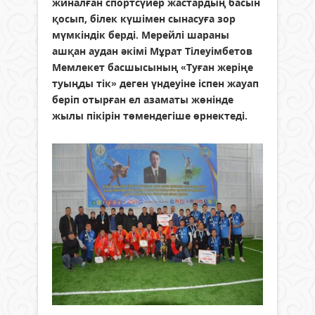
жиналған спортсүйер жастардың басын
қосып, білек күшімен сынасуға зор
мүмкіндік берді. Мерейлі шараны
ашқан аудан әкімі Мұрат Тілеуімбетов
Мемлекет басшысының «Туған жеріңе
туыңды тік» деген үндеуіне іспен жауап
беріп отырған ел азаматы жөнінде
жылы пікірін төмендегіше өрнектеді.