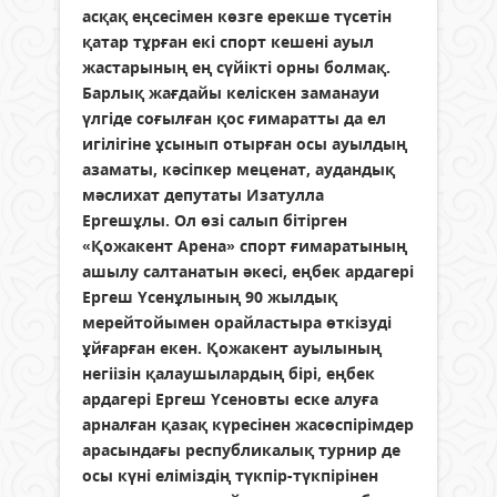
асқақ еңсесімен көзге ерекше түсетін
қатар тұрған екі спорт кешені ауыл
жастарының ең сүйікті орны болмақ.
Барлық жағдайы келіскен заманауи
үлгіде соғылған қос ғимаратты да ел
игілігіне ұсынып отырған осы ауылдың
азаматы, кәсіпкер меценат, аудандық
мәслихат депутаты Изатулла
Ергешұлы. Ол өзі салып бітірген
«Қожакент Арена» спорт ғимаратының
ашылу салтанатын әкесі, еңбек ардагері
Ергеш Үсенұлының 90 жылдық
мерейтойымен орайластыра өткізуді
ұйғарған екен. Қожакент ауылының
негіізін қалаушылардың бірі, еңбек
ардагері Ергеш Үсеновты еске алуға
арналған қазақ күресінен жасөспірімдер
арасындағы республикалық турнир де
осы күні еліміздің түкпір-түкпірінен