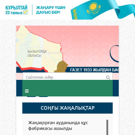
СОҢҒЫ ЖАҢАЛЫҚТАР
Жаңақорған ауданында құс
фабрикасы ашылды