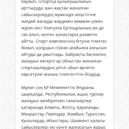
баулып, сспортқа қызығушылығын
арттыруда, жан-жақтан жиналған
сайыскерлердің мүмкіндік кеңістігіне
жағдай жасауда жәрдемін аямаған үлкен
жүрек иесі Изатулла Ергешұлының өзі де
сөз алып, келген қонақтарға рахметін
айтты. Спорт комплексінің бітуіне тілектес
болып, қолұшын созған ағайынға алғысын
айтуды да ұмытпады. Байрақты бәсекенің
жалауын көтеріп әр облыстан жиналған
спортшылардың үлгілі ойын өрнегін
көрсетуіне ағалық тілектестігін білдірді.
Мұнан соң ҚР Мемлекеттік Әнұраны
шырқалды. Республикалық ашық турнир
жалауын желбіреткен талапкерлер
қатарында Алматы, Жетісу, Қарағанды,
Маңқыстау, Павлодар, Жамбыл, Түркістан,
Қызылорда, облыстары, Шымкент қаласы
сайыскерлері екі күнге жалғасатын жарыс