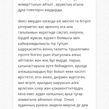
жомарттығын айтып , әруақтың атына
дұға-тілектерін жаудырды.
Әкесі өмірден озғанда әлі мектеп те бітіріп
үлгермеген жас өреннің ата-ана
тағылымын жүрегінде сақтап, екеуінің
бірдей жұмсақ жүректі болмысы мен
қайырымдылықты пір тұтқан
қадірқасиетін өзінің талапты тіршілігімен
тірілте білгені үшін Изатуллаға алғыс
айтпаған жан жоқ бұл өңірде. Нарық
қатынастарына ерте бейімделіп, ауылда
алғашқылардың бірі болып жеке кәсіпті
өрістетіп, егін еккен, диірмен жүргізген,
мал өсіріп, ауылдың шаруасын алға
өрлеткен іскер жан қожакенттіктердің
ғана емес аудан халқының арқа тұтар
азаматына айналып отыр. Оның
ауданның рухани, мәдени өміріне де дем