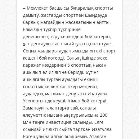
– Мемлекет басшысы бұқаралық спортты
дамыту, жастарды спортпен шыңдауда
барлық жағдайдың жасалатынын айтты.
Еліміздің түкпір-түкпірінде
денешынықтыру кешендері бой көтеріп,
ұлт денсаулығын нығайтуға ықпал етуде .
Соңғы жылдары ауданымызда он екі спорт
кешені бой көтерді. Соның ішінде жеке
қаражат көздерінен 5 спорттық нысан
ашылып ел игілігіне берілді. Бүгінгі
ашылғалы тұрған ауылдағы екінші
спорттық кешен кәсіпкер меценат,
аудандық мәслихат депутаты Изатулла
Үсеновтың демеушілігімен бой көтерді.
Заманауи талаптарға сай, сапалы
әлеуметтік нысанның құрылысына 200
млн теңге инвестиция салынды. Елге
осындай игілікті сыйға тартқан Изатулла
Ергешұлына алғыс білдіремін. Аталған