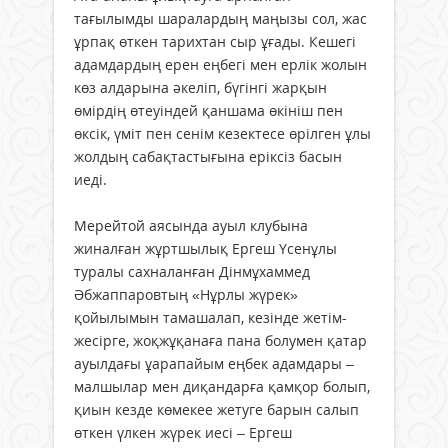
тағылымды шаралардың маңызы сол, жас
ұрпақ өткен тарихтан сыр ұғады. Кешегі
адамдардың ерен еңбегі мен ерлік жолын
көз алдарына әкеліп, бүгінгі жарқын
өмірдің өтеуіндей қаншама өкініш пен
өксік, үміт пен сенім кезектесе өрілген ұлы
жолдың сабақтастығына еріксіз басын
иеді.
Мерейтой аясында ауыл клубына
жиналған жұртшылық Ергеш Үсенұлы
туралы сахналанған Дінмұхаммед
Әбжаппаровтың «Нұрлы жүрек»
қойылымын тамашалап, кезінде жетім-
жесірге, жоқжұқанаға пана болумен қатар
ауылдағы ұарапайым еңбек адамдары –
малшылар мен диқандарға қамқор болып,
қиын кезде көмекее жетуге барын салып
өткен үлкен жүрек иесі – Ергеш