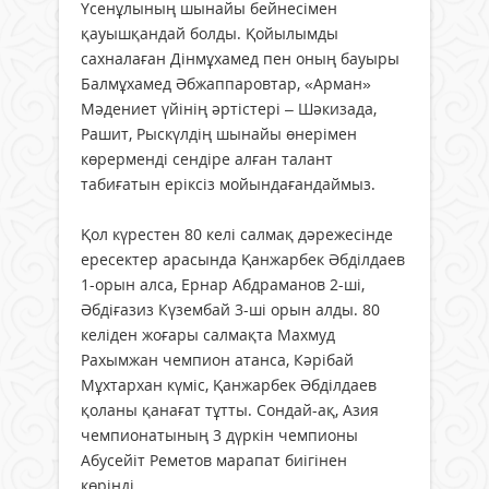
Үсенұлының шынайы бейнесімен
қауышқандай болды. Қойылымды
сахналаған Дінмұхамед пен оның бауыры
Балмұхамед Әбжаппаровтар, «Арман»
Мәдениет үйінің әртістері – Шәкизада,
Рашит, Рыскүлдің шынайы өнерімен
көрерменді сендіре алған талант
табиғатын еріксіз мойындағандаймыз.
Қол күрестен 80 келі салмақ дәрежесінде
ересектер арасында Қанжарбек Әбділдаев
1-орын алса, Ернар Абдраманов 2-ші,
Әбдіғазиз Күзембай 3-ші орын алды. 80
келіден жоғары салмақта Махмуд
Рахымжан чемпион атанса, Кәрібай
Мұхтархан күміс, Қанжарбек Әбділдаев
қоланы қанағат тұтты. Сондай-ақ, Азия
чемпионатының 3 дүркін чемпионы
Абусейіт Реметов марапат биігінен
көрінді.