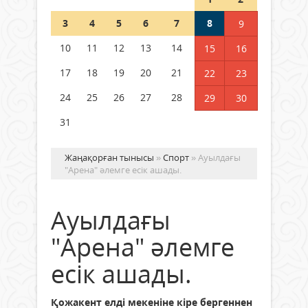
Шетелде жүрген Қазақстан
3
4
5
6
7
8
9
азаматтары қалай дауыс бере
алады?
10
11
12
13
14
15
16
05 тамыз 2026 ж.
158
17
18
19
20
21
22
23
24
25
26
27
28
29
30
31
Жаңақорған тынысы
»
Спорт
» Ауылдағы
"Арена" әлемге есік ашады.
Ауылдағы
"Арена" әлемге
есік ашады.
Қожакент елді мекеніне кіре бергеннен