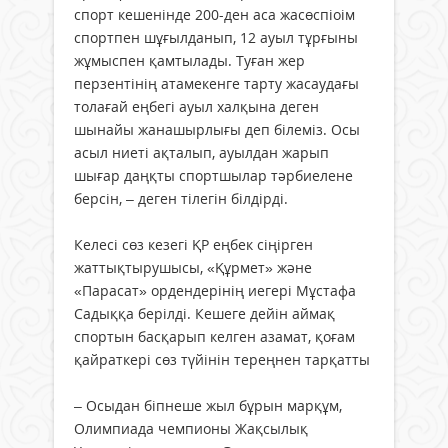
спорт кешенінде 200-ден аса жасөспіоім
спортпен шұғылданып, 12 ауыл тұрғыны
жұмыспен қамтылады. Туған жер
перзентінің атамекенге тарту жасаудағы
толағай еңбегі ауыл халқына деген
шынайы жанашырлығы деп білеміз. Осы
асыл ниеті ақталып, ауылдан жарып
шығар даңқты спортшылар тәрбиелене
берсін, – деген тілегін білдірді.
Келесі сөз кезегі ҚР еңбек сіңірген
жаттықтырушысы, «Құрмет» және
«Парасат» ордендерінің иегері Мұстафа
Садыққа берілді. Кешеге дейін аймақ
спортын басқарып келген азамат, қоғам
қайраткері сөз түйінін тереңнен тарқатты
– Осыдан біпнеше жыл бұрын марқұм,
Олимпиада чемпионы Жақсылық