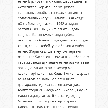
өткен Бүкілодақтық халық шаруашылығы
жетістіктері көрмесінде жеңімпаз
танылып, арнайы аты жазылған алтын
сағат сыйлыққа ұсынылыпты. Ол кезде
«Октябрь» елді мекені 1962 жылдан
бастап СОКП-ның 23 съезі атындағы
кеңшар болып құрылғанда қойма
меңгерушісі болған. Елді қалыптастыруда,
халық санын көбейтуде айрықша еңбек
еткен. Жары Хадиша екеуі он перзент
өсіріп-тәрбиелеген. 1982 жылы небәрі елу
төрт жасында дүниеден өткен азаматтьың
артында елі айта-айта жүрер мол
қасиеттері қалыпты. Кешегі өткен шарада
асыл ағаға арнайы берілген ниет
дастарханында көз көрген замандас,
әріптестерінен басқа көрші-қолаң, бауыр,
жақын-жуық, таныс-біліс жандардың
барлығы ол кісінің елге арттырған
жақсылық- қамқорлықтарын, кеңдігін,