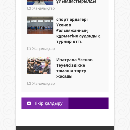
ұйымдастырылды
Жаңалықтар
спорт ардагері
Үсенов
Ғалымжанның
құрметіне аудандық
турнир өтті.
Жаңалықтар
Изатулла Үсенов
Тәуелсіздікке
тамаша тарту
жасады
Жаңалықтар
Пікір қалдыру