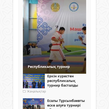
Республикалық турнир
Еркін күрестен
республикалық
турнир басталды
Жаңалықтар
Есалы Тұрсынбаевты
еске алуға турнирі