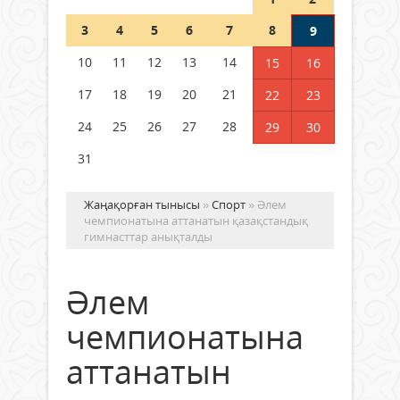
Шетелде жүрген Қазақстан
3
4
5
6
7
8
9
азаматтары қалай дауыс бере
алады?
10
11
12
13
14
15
16
05 тамыз 2026 ж.
164
17
18
19
20
21
22
23
24
25
26
27
28
29
30
31
Жаңақорған тынысы
»
Спорт
» Әлем
чемпионатына аттанатын қазақстандық
гимнасттар анықталды
Әлем
чемпионатына
аттанатын