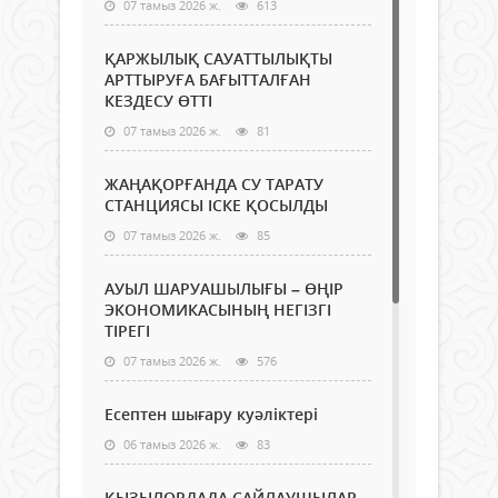
07 тамыз 2026 ж.
613
ҚАРЖЫЛЫҚ САУАТТЫЛЫҚТЫ
АРТТЫРУҒА БАҒЫТТАЛҒАН
КЕЗДЕСУ ӨТТІ
07 тамыз 2026 ж.
81
ЖАҢАҚОРҒАНДА СУ ТАРАТУ
СТАНЦИЯСЫ ІСКЕ ҚОСЫЛДЫ
07 тамыз 2026 ж.
85
АУЫЛ ШАРУАШЫЛЫҒЫ – ӨҢІР
ЭКОНОМИКАСЫНЫҢ НЕГІЗГІ
ТІРЕГІ
07 тамыз 2026 ж.
576
Есептен шығару куәліктері
06 тамыз 2026 ж.
83
ҚЫЗЫЛОРДАДА САЙЛАУШЫЛАР