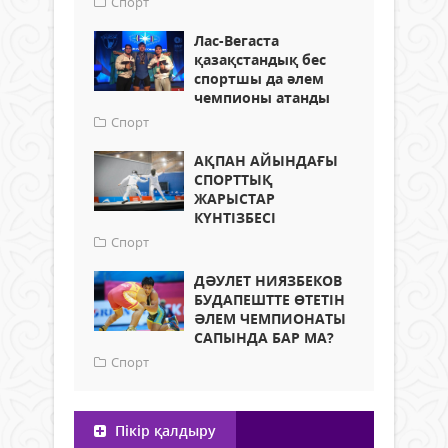
Спорт
Лас-Вегаста
қазақстандық бес
спортшы да әлем
чемпионы атанды
Спорт
АҚПАН АЙЫНДАҒЫ
СПОРТТЫҚ
ЖАРЫСТАР
КҮНТІЗБЕСІ
Спорт
ДӘУЛЕТ НИЯЗБЕКОВ
БУДАПЕШТТЕ ӨТЕТІН
ӘЛЕМ ЧЕМПИОНАТЫ
САПЫНДА БАР МА?
Спорт
Пікір қалдыру