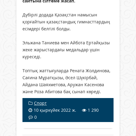
сайтына сілтеме жасап.
Дүбірлі додада Қазақстан намысын
қорғайтын қазақстандық гимнасттардың
есімдері белгілі болды.
Эльжана Таниева мен Айбота Ертайқызы
жеке жарыстардағы медальдар үшін
күреседі.
Топтық жаттығуларда Рената Жолдинова,
Сағина Мұратқызы, Әсел Шүкірбай,
Айдана Шаяхметова, Аружан Касенова
және Роза Абитова бақ сынап көреді.
Спорт
10 қыркүйек 2022 ж.
1 290
0