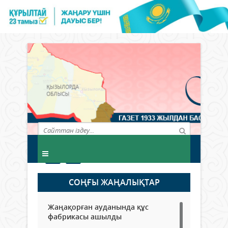
СОҢҒЫ ЖАҢАЛЫҚТАР
Жаңақорған ауданында құс
фабрикасы ашылды