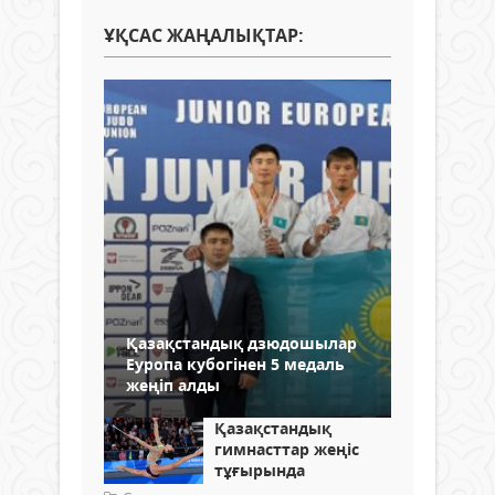
ҰҚСАС ЖАҢАЛЫҚТАР:
Қазақстандық дзюдошылар
Еуропа кубогінен 5 медаль
жеңіп алды
Қазақстандық
гимнасттар жеңіс
тұғырында