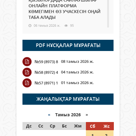
ОНЛАЙН ПЛАТФОРМА
КӨМЕГІМЕН ӨЗ УЧАСКЕСІН ОҢАЙ
ТАБА АЛАДЫ
06 тамыз 2026 ж.
95
Open Air: Қызылорда облысы
PDF НҰСҚАЛАР МҰРАҒАТЫ
полиция департаменті 20
мыңнан астам көрерменнің
қауіпсіздігін қамтамасыз етті
08 тамыз 2026 ж.
№59 (8973) 8
06 тамыз 2026 ж.
113
04 тамыз 2026 ж.
№58 (8972) 4
Wi-Fi ҚАБЫРҒА АРҚЫЛЫ ҚАЛАЙ
01 тамыз 2026 ж.
№57 (8971) 1
ӨТЕДІ?
06 тамыз 2026 ж.
272
ЖАҢАЛЫҚТАР МҰРАҒАТЫ
Как могут проголосовать
граждане Казахстана,
«
Тамыз 2026 »
находящиеся за рубежом?
Дс
Сс
Ср
Бс
Жм
Сб
Жс
05 тамыз 2026 ж.
154
1
2