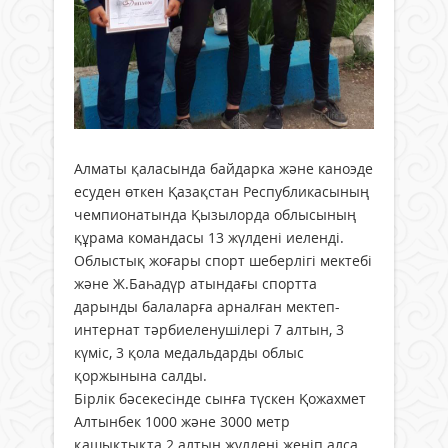
Алматы қаласында байдарка және каноэде
есуден өткен Қазақстан Республикасының
чемпионатында Қызылорда облысының
құрама командасы 13 жүлдені иеленді.
Облыстық жоғары спорт шеберлігі мектебі
және Ж.Баһадүр атындағы спортта
дарынды балаларға арналған мектеп-
интернат тәрбиеленушілері 7 алтын, 3
күміс, 3 қола медальдарды облыс
қоржынына салды.
Бірлік бәсекесінде сынға түскен Қожахмет
Алтынбек 1000 және 3000 метр
қашықтықта 2 алтын жүлдені жеңіп алса,