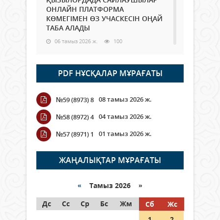
ОНЛАЙН ПЛАТФОРМА
КӨМЕГІМЕН ӨЗ УЧАСКЕСІН ОҢАЙ
ТАБА АЛАДЫ
06 тамыз 2026 ж.
100
Open Air: Қызылорда облысы
PDF НҰСҚАЛАР МҰРАҒАТЫ
полиция департаменті 20
мыңнан астам көрерменнің
қауіпсіздігін қамтамасыз етті
08 тамыз 2026 ж.
№59 (8973) 8
06 тамыз 2026 ж.
120
04 тамыз 2026 ж.
№58 (8972) 4
Wi-Fi ҚАБЫРҒА АРҚЫЛЫ ҚАЛАЙ
01 тамыз 2026 ж.
№57 (8971) 1
ӨТЕДІ?
06 тамыз 2026 ж.
277
ЖАҢАЛЫҚТАР МҰРАҒАТЫ
Как могут проголосовать
граждане Казахстана,
«
Тамыз 2026 »
находящиеся за рубежом?
Дс
Сс
Ср
Бс
Жм
Сб
Жс
05 тамыз 2026 ж.
159
1
2