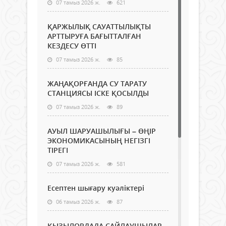
07 тамыз 2026 ж.
621
ҚАРЖЫЛЫҚ САУАТТЫЛЫҚТЫ
АРТТЫРУҒА БАҒЫТТАЛҒАН
КЕЗДЕСУ ӨТТІ
07 тамыз 2026 ж.
85
ЖАҢАҚОРҒАНДА СУ ТАРАТУ
СТАНЦИЯСЫ ІСКЕ ҚОСЫЛДЫ
07 тамыз 2026 ж.
89
АУЫЛ ШАРУАШЫЛЫҒЫ – ӨҢІР
ЭКОНОМИКАСЫНЫҢ НЕГІЗГІ
ТІРЕГІ
07 тамыз 2026 ж.
581
Есептен шығару куәліктері
06 тамыз 2026 ж.
87
ҚЫЗЫЛОРДАДА САЙЛАУШЫЛАР