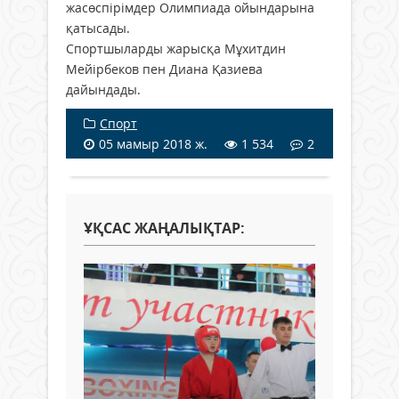
жасөспірімдер Олимпиада ойындарына
қатысады.
Спортшыларды жарысқа Мұхитдин
Мейірбеков пен Диана Қазиева
дайындады.
Спорт
05 мамыр 2018 ж.
1 534
2
ҰҚСАС ЖАҢАЛЫҚТАР: