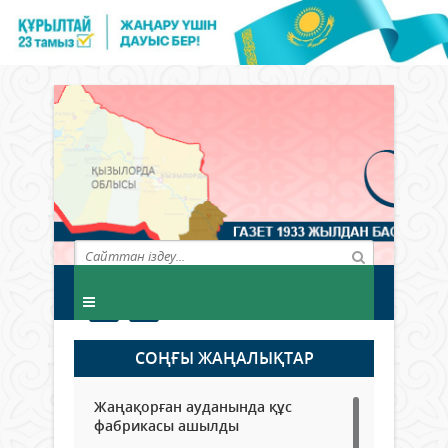
СОҢҒЫ ЖАҢАЛЫҚТАР
Жаңақорған ауданында құс
фабрикасы ашылды