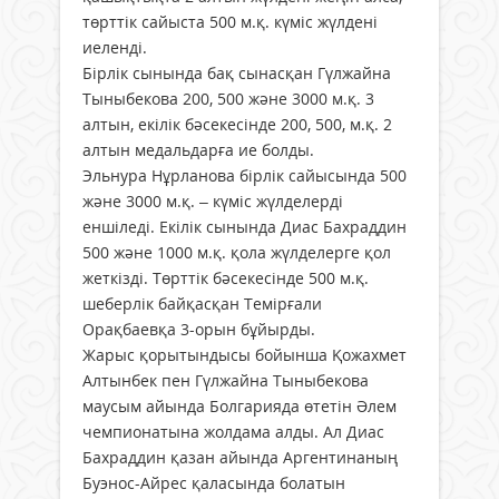
төрттік сайыста 500 м.қ. күміс жүлдені
иеленді.
Бірлік сынында бақ сынасқан Гүлжайна
Тыныбекова 200, 500 және 3000 м.қ. 3
алтын, екілік бәсекесінде 200, 500, м.қ. 2
алтын медальдарға ие болды.
Эльнура Нұрланова бірлік сайысында 500
және 3000 м.қ. – күміс жүлделерді
еншіледі. Екілік сынында Диас Бахраддин
500 және 1000 м.қ. қола жүлделерге қол
жеткізді. Төрттік бәсекесінде 500 м.қ.
шеберлік байқасқан Темірғали
Орақбаевқа 3-орын бұйырды.
Жарыс қорытындысы бойынша Қожахмет
Алтынбек пен Гүлжайна Тыныбекова
маусым айында Болгарияда өтетін Әлем
чемпионатына жолдама алды. Ал Диас
Бахраддин қазан айында Аргентинаның
Буэнос-Айрес қаласында болатын