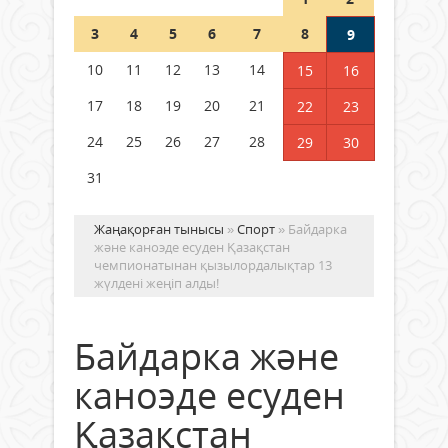
Шетелде жүрген Қазақстан
3
4
5
6
7
8
9
азаматтары қалай дауыс бере
алады?
10
11
12
13
14
15
16
05 тамыз 2026 ж.
170
17
18
19
20
21
22
23
24
25
26
27
28
29
30
31
Жаңақорған тынысы
»
Спорт
» Байдарка
және каноэде есуден Қазақстан
чемпионатынан қызылордалықтар 13
жүлдені жеңіп алды!
Байдарка және
каноэде есуден
Қазақстан