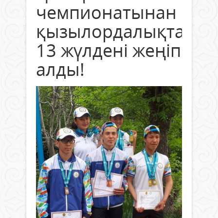
чемпионатынан
қызылордалықтар
13 жүлдені жеңіп
алды!