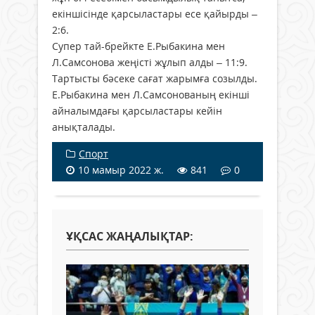
екіншісінде қарсыластары есе қайырды –
2:6.
Супер тай-брейкте Е.Рыбакина мен
Л.Самсонова жеңісті жұлып алды – 11:9.
Тартысты бәсеке сағат жарымға созылды.
Е.Рыбакина мен Л.Самсонованың екінші
айналымдағы қарсыластары кейін
анықталады.
Спорт
10 мамыр 2022 ж.
841
0
ҰҚСАС ЖАҢАЛЫҚТАР: