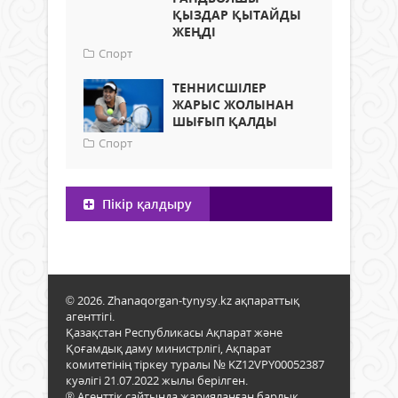
ҚЫЗДАР ҚЫТАЙДЫ
ЖЕҢДІ
Спорт
ТЕННИСШІЛЕР
ЖАРЫС ЖОЛЫНАН
ШЫҒЫП ҚАЛДЫ
Спорт
Пікір қалдыру
© 2026. Zhanaqorgan-tynysy.kz ақпараттық
агенттігі.
Қазақстан Республикасы Ақпарат және
Қоғамдық даму министрлігі, Ақпарат
комитетінің тіркеу туралы № KZ12VPY00052387
куәлігі 21.07.2022 жылы берілген.
® Агенттік сайтында жарияланған барлық