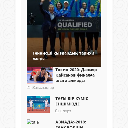
Теннисші қыздардың тарихи
жеңісі
Токио-2020: Данияр
Қайсанов финалға
шыға алмады
Жаңалықтар
ТАҒЫ БІР КҮМІС
ЕНШІМІЗДЕ
Спорт
АЗИАДА:-2018:
ГАНДБОЛШЫ