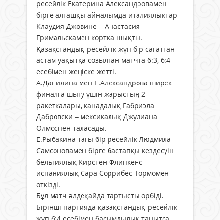
ресейлік Екатерина Александровамен
бірге алғашқы айналымда италиялықтар
Клаудия Джовине – Анастасия
Гримальскамен кортқа шықты.
Қазақстандық-ресейлік жұп бір сағаттан
астам уақытқа созылған матчта 6:3, 6:4
есебімен жеңіске жетті.
А.Данилина мен Е.Александрова ширек
финалға шығу үшін жарыстың 2-
ракеткалары, канадалық Габриэла
Дабровски – мексикалық Джулиана
Олмоспен таласады.
Е.Рыбакина тағы бір ресейлік Людмила
Самсоновамен бірге бастапқы кездесуін
бельгиялық Кирстен Флипкенс –
испаниялық Сара Соррибес-Тормомен
өткізді.
Бұл матч әлдеқайда тартысты өрбіді.
Бірінші партияда қазақстандық-ресейлік
жұп 6:4 есебімен басымдылық танытса,