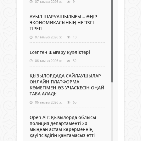
07 тамыз 2026 ж.
9
АУЫЛ ШАРУАШЫЛЫҒЫ – ӨҢІР
ЭКОНОМИКАСЫНЫҢ НЕГІЗГІ
ТІРЕГІ
07 тамыз 2026 ж.
13
Есептен шығару куәліктері
06 тамыз 2026 ж.
52
ҚЫЗЫЛОРДАДА САЙЛАУШЫЛАР
ОНЛАЙН ПЛАТФОРМА
КӨМЕГІМЕН ӨЗ УЧАСКЕСІН ОҢАЙ
ТАБА АЛАДЫ
06 тамыз 2026 ж.
65
Open Air: Қызылорда облысы
полиция департаменті 20
мыңнан астам көрерменнің
қауіпсіздігін қамтамасыз етті