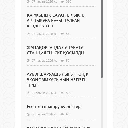
07 тамыз 2026 ж.
580
ҚАРЖЫЛЫҚ САУАТТЫЛЫҚТЫ
АРТТЫРУҒА БАҒЫТТАЛҒАН
КЕЗДЕСУ ӨТТІ
07 тамыз 2026 ж.
56
ЖАҢАҚОРҒАНДА СУ ТАРАТУ
СТАНЦИЯСЫ ІСКЕ ҚОСЫЛДЫ
07 тамыз 2026 ж.
57
АУЫЛ ШАРУАШЫЛЫҒЫ – ӨҢІР
ЭКОНОМИКАСЫНЫҢ НЕГІЗГІ
ТІРЕГІ
07 тамыз 2026 ж.
550
Есептен шығару куәліктері
06 тамыз 2026 ж.
62
ҚЫЗЫЛОРДАДА САЙЛАУШЫЛАР