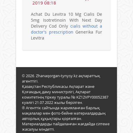
2019 08:18
Achat Du Levitra 10 Mg Cialis De
5mg Isotretinoin With Next Day
Delivery Cod Only
cialis without a
doctor's prescription
Generika Fur
Levitra
© 2026. Zhanaqorgan-tynysy.kz ақпараттық
агенттігі.
Қазақстан Республикасы Ақпарат және
Қоғамдық даму министрлігі, Ақпарат
комитетінің тіркеу туралы № KZ12VPY00052387
куәлігі 21.07.2022 жылы берілген.
® Агенттік сайтында жарияланған барлық
мақалалар мен фото-бейне материалдардың
авторлық құқықтары қорғалған.
Материалдарды пайдаланған жағдайда сілтеме
жасалуы міндетті.