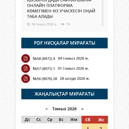
ОНЛАЙН ПЛАТФОРМА
КӨМЕГІМЕН ӨЗ УЧАСКЕСІН ОҢАЙ
ТАБА АЛАДЫ
06 тамыз 2026 ж.
76
Open Air: Қызылорда облысы
PDF НҰСҚАЛАР МҰРАҒАТЫ
полиция департаменті 20
мыңнан астам көрерменнің
қауіпсіздігін қамтамасыз етті
04 тамыз 2026 ж.
№58 (8972) 4
06 тамыз 2026 ж.
84
01 тамыз 2026 ж.
№57 (8971) 1
Wi-Fi ҚАБЫРҒА АРҚЫЛЫ ҚАЛАЙ
28 шілде 2026 ж.
№56 (8970) 28
ӨТЕДІ?
06 тамыз 2026 ж.
254
ЖАҢАЛЫҚТАР МҰРАҒАТЫ
Как могут проголосовать
граждане Казахстана,
«
Тамыз 2026 »
находящиеся за рубежом?
Дс
Сс
Ср
Бс
Жм
Сб
Жс
05 тамыз 2026 ж.
133
1
2