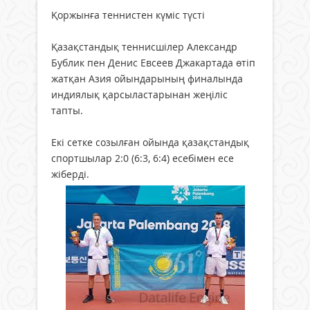
Қоржынға теннистен күміс түсті
Қазақстандық теннисшілер Александр
Бублик пен Денис Евсеев Джакартада өтіп
жатқан Азия ойындарының финалында
индиялық қарсыластарынан жеңіліс
тапты.
Екі сетке созылған ойында қазақстандық
спортшылар 2:0 (6:3, 6:4) есебімен есе
жіберді.