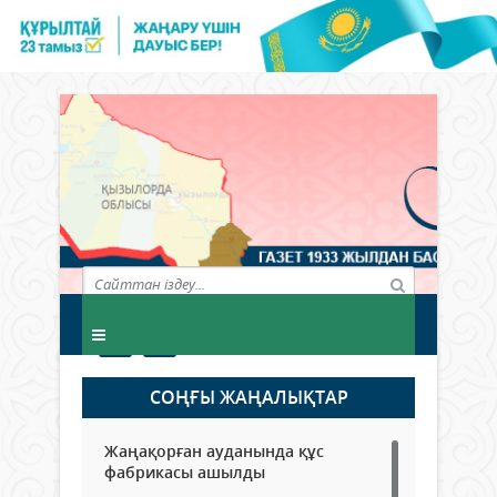
СОҢҒЫ ЖАҢАЛЫҚТАР
Жаңақорған ауданында құс
фабрикасы ашылды