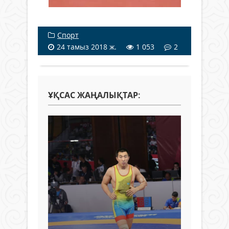
Спорт
24 тамыз 2018 ж.
1 053
2
ҰҚСАС ЖАҢАЛЫҚТАР: