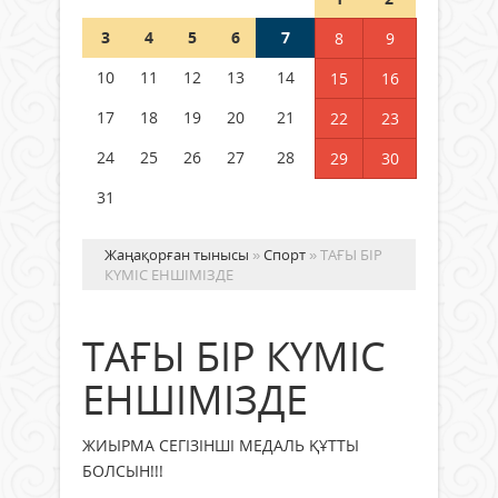
Шетелде жүрген Қазақстан
3
4
5
6
7
8
9
азаматтары қалай дауыс бере
алады?
10
11
12
13
14
15
16
05 тамыз 2026 ж.
144
17
18
19
20
21
22
23
24
25
26
27
28
29
30
31
Жаңақорған тынысы
»
Спорт
» ТАҒЫ БІР
КҮМІС ЕНШІМІЗДЕ
ТАҒЫ БІР КҮМІС
ЕНШІМІЗДЕ
ЖИЫРМА СЕГІЗІНШІ МЕДАЛЬ ҚҰТТЫ
БОЛСЫН!!!