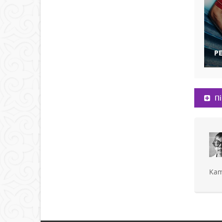
Р
Пі
Kam