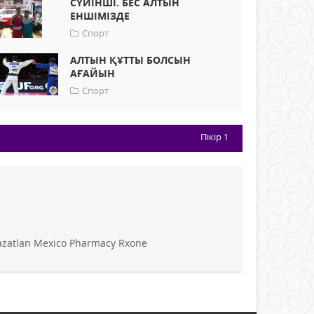
СҮЙІНШІ. БЕС АЛТЫН
ЕНШІМІЗДЕ
Спорт
АЛТЫН ҚҰТТЫ БОЛСЫН
АҒАЙЫН
Спорт
Пікір
1
azatlan Mexico Pharmacy Rxone