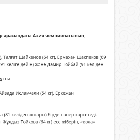
тар арасындағы Азия чемпионатының
 Талғат Шайкенов (64 кг), Ермахан Шакпеков (69
(91 келіге дейін) және Дамир Тойбай (91 келіден
тұтты.
йзада Исламғали (54 кг), Еркежан
а (81 келіден жоғары) бірден өнер көрсетеді.
 Жұлдыз Тойкова (64 кг) есе жіберіп, «қола»