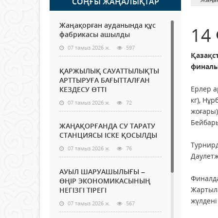
СОҢҒЫ ЖАҢАЛЫҚТАР
Жаңақорған ауданында құс
14
фабрикасы ашылды
07 тамыз 2026 ж.
597
Қазақс
финалы
ҚАРЖЫЛЫҚ САУАТТЫЛЫҚТЫ
АРТТЫРУҒА БАҒЫТТАЛҒАН
Ерлер а
КЕЗДЕСУ ӨТТІ
кг), Нұ
07 тамыз 2026 ж.
72
жоғары)
Бейбары
ЖАҢАҚОРҒАНДА СУ ТАРАТУ
СТАНЦИЯСЫ ІСКЕ ҚОСЫЛДЫ
Турнирд
07 тамыз 2026 ж.
76
Даулетжа
АУЫЛ ШАРУАШЫЛЫҒЫ –
Финалда
ӨҢІР ЭКОНОМИКАСЫНЫҢ
Жартыла
НЕГІЗГІ ТІРЕГІ
жүлдені
07 тамыз 2026 ж.
567