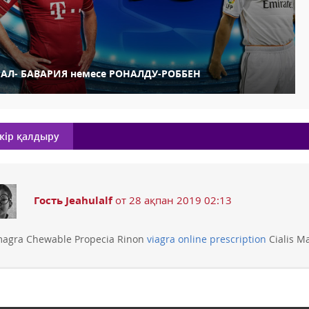
ЕАЛ- БАВАРИЯ немесе РОНАЛДУ-РОББЕН
кір қалдыру
Гость Jeahulalf
от 28 ақпан 2019 02:13
agra Chewable Propecia Rinon
viagra online prescription
Cialis M