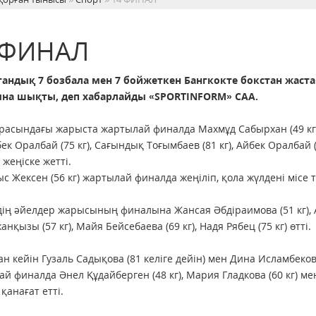
 ФИНАЛ
тандық 7 бозбала мен 7 бойжеткен Бангкокте бокстан жас
на шықты, деп хабарлайды «SPORTINFORM» САА.
расындағы жарыста жартылай финалда Махмұд Сабырхан (49 кг),
рбек Оралбай (75 кг), Сағындық Тоғымбаев (81 кг), Айбек Оралбай 
 жеңіске жетті.
с Жексен (56 кг) жартылай финалда жеңіліп, қола жүлдені місе 
ің әйелдер жарысының финалына Жансая Әбдіраимова (51 кг), А
нқызы (57 кг), Майя Бейсебаева (69 кг), Надя Рябец (75 кг) өтті.
н кейін Гузаль Садықова (81 келіге дейін) мен Дина Исламбеков
й финалда Әнел Құдайберген (48 кг), Мария Гладкова (60 кг) мен
 қанағат етті.