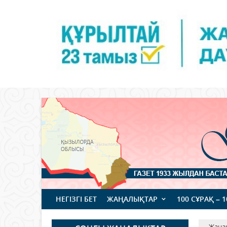
НЕГІЗГІ БЕТ
ЖАҢАЛЫҚТАР
100 СҰРАҚ – 
Жаңа