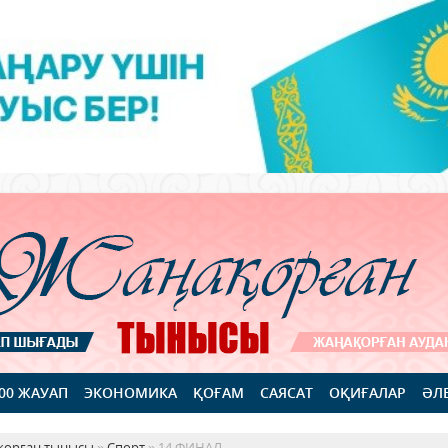
100 ЖАУАП
ЭКОНОМИКА
ҚОҒАМ
САЯСАТ
ОҚИҒАЛАР
ӘЛ
қорған тынысы
»
Спорт
» 14 ФИНАЛ