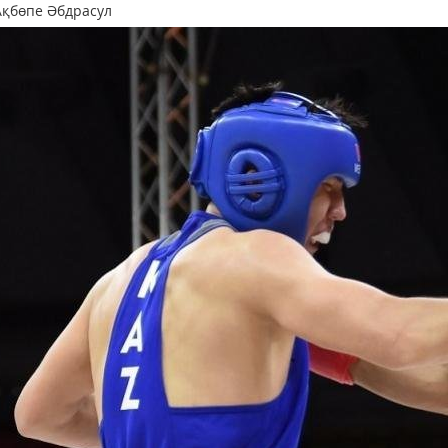
Ақбөпе Әбдрасул