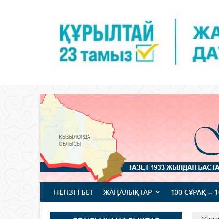
НЕГІЗГІ БЕТ
ЖАҢАЛЫҚТАР
100 СҰРАҚ – 
Жаңа