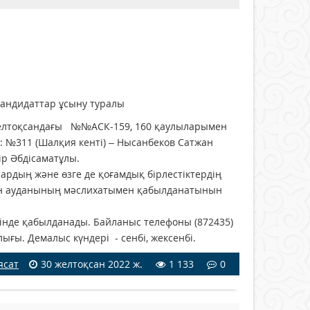
андидаттар ұсыну туралы
желтоқсандағы №№АСК-159, 160 қаулыларымен
: №311 (Шалқия кенті) – Нысанбеков Сатжан
ір Әбдісаматұлы.
дың және өзге де қоғамдық бірлестіктердің
ған ауданының мәслихатымен қабылданатынын
нде қабылданады. Байланыс телефоны (872435)
ығы. Демалыс күндері - сенбі, жексенбі.
ясат
30 желтоқсан 2022 ж.
1 133
0