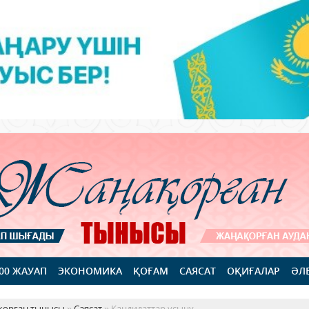
100 ЖАУАП
ЭКОНОМИКА
ҚОҒАМ
САЯСАТ
ОҚИҒАЛАР
ӘЛ
қорған тынысы
»
Саясат
» Кандидаттар ұсыну