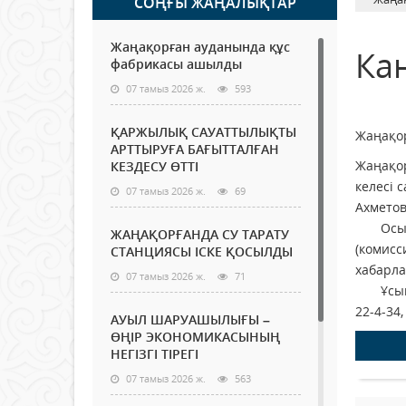
СОҢҒЫ ЖАҢАЛЫҚТАР
Жаңақорған ауданында құс
Ка
фабрикасы ашылды
07 тамыз 2026 ж.
593
ҚАРЖЫЛЫҚ САУАТТЫЛЫҚТЫ
Жаңақор
АРТТЫРУҒА БАҒЫТТАЛҒАН
Жаңақо
КЕЗДЕСУ ӨТТІ
келесі 
07 тамыз 2026 ж.
69
Ахметов
Осыған 
ЖАҢАҚОРҒАНДА СУ ТАРАТУ
(комисс
СТАНЦИЯСЫ ІСКЕ ҚОСЫЛДЫ
хабарл
07 тамыз 2026 ж.
71
Ұсыныст
22-4-34
АУЫЛ ШАРУАШЫЛЫҒЫ –
ӨҢІР ЭКОНОМИКАСЫНЫҢ
НЕГІЗГІ ТІРЕГІ
07 тамыз 2026 ж.
563