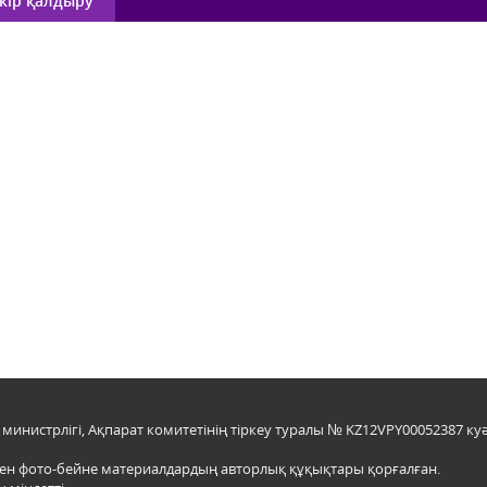
кір қалдыру
инистрлігі, Ақпарат комитетінің тіркеу туралы № KZ12VPY00052387 куә
мен фото-бейне материалдардың авторлық құқықтары қорғалған.