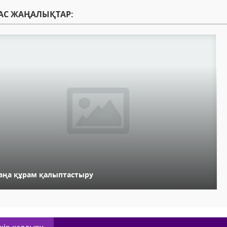
АС ЖАҢАЛЫҚТАР:
аңа құрам қалыптастыру