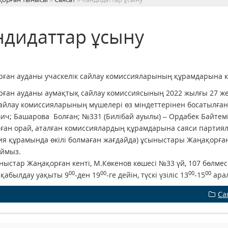
ндидаттар ұсыну
ған ауданы учаскелік сайлау комиссияларының құрамдарына к
рған ауданы аумақтық сайлау комиссиясының 2022 жылғы 27 
сайлау комиссияларының мүшелері өз міндеттерінен босатылған
ич; Башарова Болған; №331 (Билібай ауылы) – Ордабек Байтем
орай, аталған комиссиялардың құрамдарына саяси партиялар
ия құрамында өкілі болмаған жағдайда) ұсыныстары Жаңақор
аймыз.
ар Жаңақорған кенті, М.Көкенов көшесі №33 үй, 107 бөлмесі
00
00
00
00
, қабылдау уақыты 9
-ден 19
-ге дейін, түскі үзіліс 13
-15
арал
Са