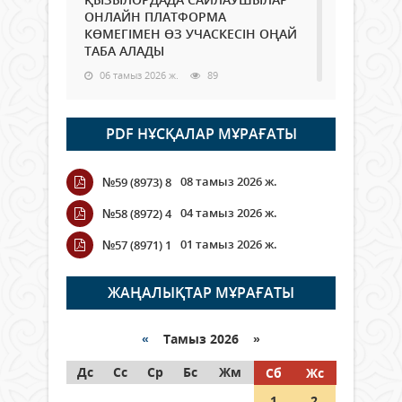
ОНЛАЙН ПЛАТФОРМА
КӨМЕГІМЕН ӨЗ УЧАСКЕСІН ОҢАЙ
ТАБА АЛАДЫ
06 тамыз 2026 ж.
89
Open Air: Қызылорда облысы
PDF НҰСҚАЛАР МҰРАҒАТЫ
полиция департаменті 20
мыңнан астам көрерменнің
қауіпсіздігін қамтамасыз етті
08 тамыз 2026 ж.
№59 (8973) 8
06 тамыз 2026 ж.
100
04 тамыз 2026 ж.
№58 (8972) 4
Wi-Fi ҚАБЫРҒА АРҚЫЛЫ ҚАЛАЙ
01 тамыз 2026 ж.
№57 (8971) 1
ӨТЕДІ?
06 тамыз 2026 ж.
266
ЖАҢАЛЫҚТАР МҰРАҒАТЫ
Как могут проголосовать
граждане Казахстана,
«
Тамыз 2026 »
находящиеся за рубежом?
Дс
Сс
Ср
Бс
Жм
Сб
Жс
05 тамыз 2026 ж.
147
1
2