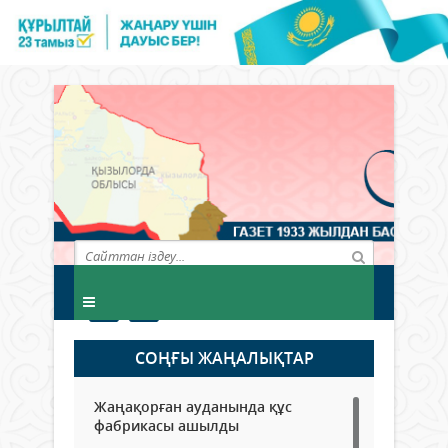
СОҢҒЫ ЖАҢАЛЫҚТАР
Жаңақорған ауданында құс
фабрикасы ашылды