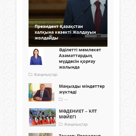
Президент Қазақстан
халқына кезекті Жолдауын
жолдайды
Әділетті мемлекет
Азаматтардың
мүддесін қорғау
жолында
Жаңалықтар
Маңызды міндеттер
жүктеді
---
МӘДЕНИЕТ – ҰЛТ
МӘЙЕГІ
Жаңалықтар
Тоқаев: Президент