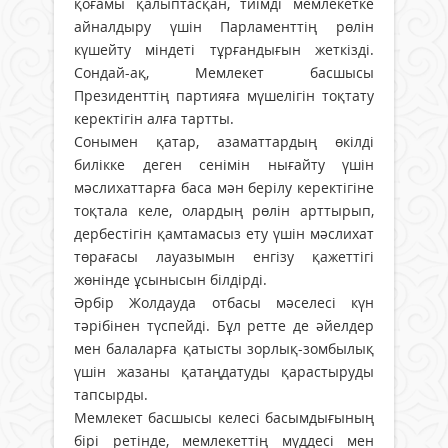
қоғамы қалыптасқан, тиімді мемлекетке
айналдыру үшін Парламенттің рөлін
күшейту міндеті тұрғандығын жеткізді.
Сондай-ақ, Мемлекет басшысы
Президенттің партияға мүшелігін тоқтату
керектігін алға тартты.
Сонымен қатар, азаматтардың өкілді
билікке деген сенімін нығайту үшін
мәслихаттарға баса мән берілу керектігіне
тоқтала келе, олардың рөлін арттырып,
дербестігін қамтамасыз ету үшін мәслихат
төрағасы лауазымын енгізу қажеттігі
жөнінде ұсынысын білдірді.
Әрбір Жолдауда отбасы мәселесі күн
тәрібінен түспейді. Бұл ретте де әйелдер
мен балаларға қатысты зорлық-зомбылық
үшін жазаны қатаңдатуды қарастыруды
тапсырды.
Мемлекет басшысы келесі басымдығының
бірі ретінде, мемлекеттің мүддесі мен