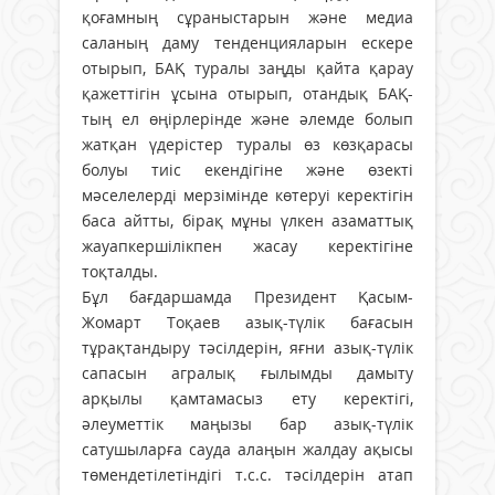
қоғамның сұраныстарын және медиа
саланың даму тенденцияларын ескере
отырып, БАҚ туралы заңды қайта қарау
қажеттігін ұсына отырып, отандық БАҚ-
тың ел өңірлерінде және әлемде болып
жатқан үдерістер туралы өз көзқарасы
болуы тиіс екендігіне және өзекті
мәселелерді мерзімінде көтеруі керектігін
баса айтты, бірақ мұны үлкен азаматтық
жауапкершілікпен жасау керектігіне
тоқталды.
Бұл бағдаршамда Президент Қасым-
Жомарт Тоқаев азық-түлік бағасын
тұрақтандыру тәсілдерін, яғни азық-түлік
сапасын агралық ғылымды дамыту
арқылы қамтамасыз ету керектігі,
әлеуметтік маңызы бар азық-түлік
сатушыларға сауда алаңын жалдау ақысы
төмендетілетіндігі т.с.с. тәсілдерін атап