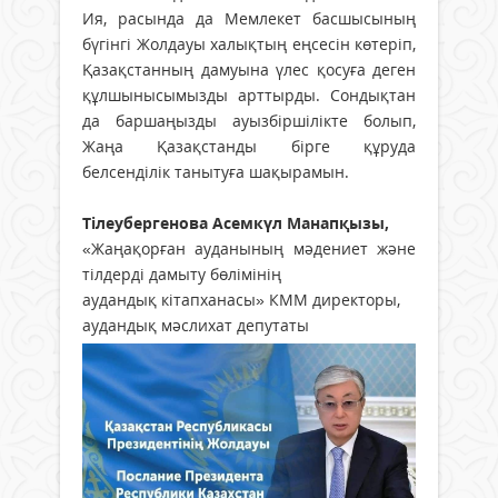
Ия, расында да Мемлекет басшысының
бүгінгі Жолдауы халықтың еңсесін көтеріп,
Қазақстанның дамуына үлес қосуға деген
құлшынысымызды арттырды. Сондықтан
да баршаңызды ауызбіршілікте болып,
Жаңа Қазақстанды бірге құруда
белсенділік танытуға шақырамын.
Тілеубергенова Асемкүл Манапқызы,
«Жаңақорған ауданының мәдениет және
тілдерді дамыту бөлімінің
аудандық кітапханасы» КММ директоры,
аудандық мәслихат депутаты