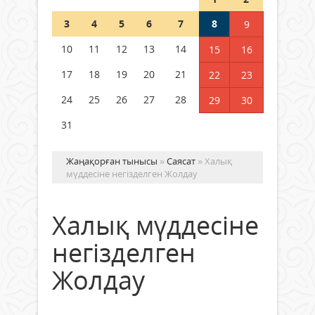
Шетелде жүрген Қазақстан
3
4
5
6
7
8
9
азаматтары қалай дауыс бере
алады?
10
11
12
13
14
15
16
05 тамыз 2026 ж.
158
17
18
19
20
21
22
23
24
25
26
27
28
29
30
31
Жаңақорған тынысы
»
Саясат
» Халық
мүддесіне негізделген Жолдау
Халық мүддесіне
негізделген
Жолдау