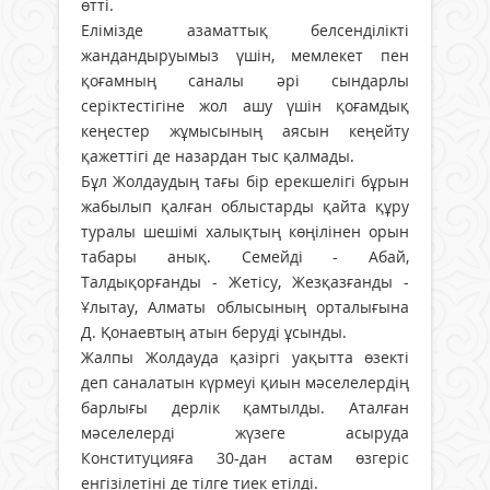
өтті.
Елімізде азаматтық белсенділікті
жандандыруымыз үшін, мемлекет пен
қоғамның саналы әрі сындарлы
серіктестігіне жол ашу үшін қоғамдық
кеңестер жұмысының аясын кеңейту
қажеттігі де назардан тыс қалмады.
Бұл Жолдаудың тағы бір ерекшелігі бұрын
жабылып қалған облыстарды қайта құру
туралы шешімі халықтың көңілінен орын
табары анық. Семейді - Абай,
Талдықорғанды - Жетісу, Жезқазғанды -
Ұлытау, Алматы облысының орталығына
Д. Қонаевтың атын беруді ұсынды.
Жалпы Жолдауда қазіргі уақытта өзекті
деп саналатын күрмеуі қиын мәселелердің
барлығы дерлік қамтылды. Аталған
мәселелерді жүзеге асыруда
Конституцияға 30-дан астам өзгеріс
енгізілетіні де тілге тиек етілді.