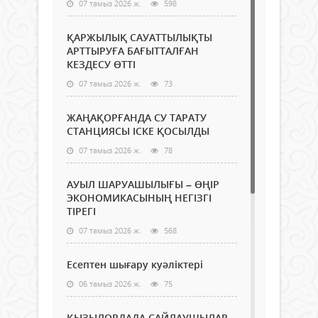
07 тамыз 2026 ж.
598
ҚАРЖЫЛЫҚ САУАТТЫЛЫҚТЫ
АРТТЫРУҒА БАҒЫТТАЛҒАН
КЕЗДЕСУ ӨТТІ
07 тамыз 2026 ж.
73
ЖАҢАҚОРҒАНДА СУ ТАРАТУ
СТАНЦИЯСЫ ІСКЕ ҚОСЫЛДЫ
07 тамыз 2026 ж.
78
АУЫЛ ШАРУАШЫЛЫҒЫ – ӨҢІР
ЭКОНОМИКАСЫНЫҢ НЕГІЗГІ
ТІРЕГІ
07 тамыз 2026 ж.
568
Есептен шығару куәліктері
06 тамыз 2026 ж.
75
ҚЫЗЫЛОРДАДА САЙЛАУШЫЛАР