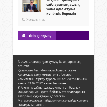
сайлауының ашық
және әділ өтуіне
кепілдік беремін
Жаңалықтар
Пікір қалдыру
© 2026. Zhanaqorgan-tynysy.kz ақпараттық
агенттігі.
Қазақстан Республикасы Ақпарат және
Қоғамдық даму министрлігі, Ақпарат
комитетінің тіркеу туралы № KZ12VPY00052387
куәлігі 21.07.2022 жылы берілген.
® Агенттік сайтында жарияланған барлық
мақалалар мен фото-бейне материалдардың
авторлық құқықтары қорғалған.
Материалдарды пайдаланған жағдайда сілтеме
жасалуы міндетті.