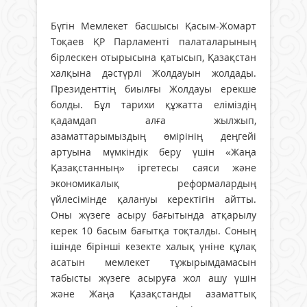
Бүгін Мемлекет басшысы Қасым-Жомарт
Тоқаев ҚР Парламенті палаталарының
бірлескен отырысына қатысып, Қазақстан
халқына дәстүрлі Жолдауын жолдады.
Президенттің биылғы Жолдауы ерекше
болды. Бұл тарихи құжатта еліміздің
қадамдап алға жылжып,
азаматтарымыздың өмірінің деңгейі
артуына мүмкіндік беру үшін «Жаңа
Қазақстанның» іргетесы саяси және
экономикалық реформалардың
үйлесімінде қалануы керектігін айтты.
Оны жүзеге асыру бағытында атқарылу
керек 10 басым бағытқа тоқталды. Соның
ішінде бірінші кезекте халық үніне құлақ
асатын мемлекет тұжырымдамасын
табысты жүзеге асыруға жол ашу үшін
және Жаңа Қазақстанды азаматтық