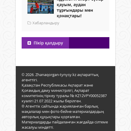
қауым, аудан
тұрғындары мен
қонақтары!
Хабарландыру
Пікір қалдыру
© 2026. Zhanaqorgan-tynysy.kz ақпараттық
агенттігі.
Қазақстан Республикасы Ақпарат және
Қоғамдық даму министрлігі, Ақпарат
комитетінің тіркеу туралы № KZ12VPY00052387
куәлігі 21.07.2022 жылы берілген.
® Агенттік сайтында жарияланған барлық
мақалалар мен фото-бейне материалдардың
авторлық құқықтары қорғалған.
Материалдарды пайдаланған жағдайда сілтеме
жасалуы міндетті.