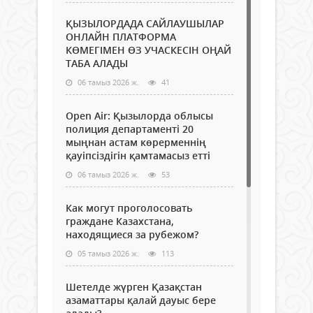
ҚЫЗЫЛОРДАДА САЙЛАУШЫЛАР
ОНЛАЙН ПЛАТФОРМА
КӨМЕГІМЕН ӨЗ УЧАСКЕСІН ОҢАЙ
ТАБА АЛАДЫ
06 тамыз 2026 ж.
41
Open Air: Қызылорда облысы
полиция департаменті 20
мыңнан астам көрерменнің
қауіпсіздігін қамтамасыз етті
06 тамыз 2026 ж.
53
Как могут проголосовать
граждане Казахстана,
находящиеся за рубежом?
05 тамыз 2026 ж.
113
Шетелде жүрген Қазақстан
азаматтары қалай дауыс бере