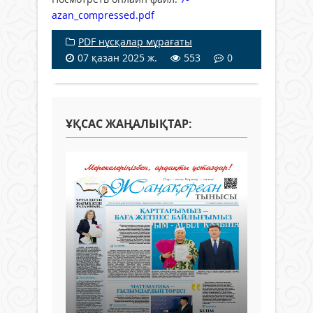
azan_compressed.pdf
PDF нұсқалар мұрағаты
07 қазан 2025 ж.
553
0
ҰҚСАС ЖАҢАЛЫҚТАР: