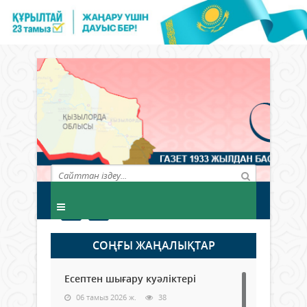
СОҢҒЫ ЖАҢАЛЫҚТАР
Есептен шығару куәліктері
06 тамыз 2026 ж.
38