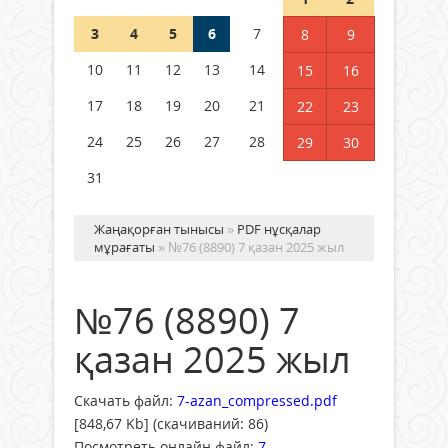
3
4
5
6
7
8
9
Германия аптап ыстыққа
байланысты суды үнемдей
10
11
12
13
14
15
16
бастады
17
18
19
20
21
22
23
04 тамыз 2026 ж.
88
24
25
26
27
28
29
30
31
Жаңақорған тынысы
»
PDF нұсқалар
мұрағаты
» №76 (8890) 7 қазан 2025 жыл
№76 (8890) 7
қазан 2025 жыл
Скачать файл:
7-azan_compressed.pdf
[848,67 Kb] (cкачиваний: 86)
Посмотреть онлайн файл:
7-