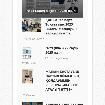
№75 (8889) 4 қазан 2025 жыл
Қасым-Жомарт
Тоқаевтың 2025
жылғы Жолдауын
талқылау өтті.
Жаңалықтар
№29 (8843) 22 сәуір
2025 жыл
PDF нұсқалар
мұрағаты
ЖАЛЫН БАСТАУЫШ
ПАРТИЯ ҰЙЫМНЫҢ
ҚОЛДАУЫМЕН
«РЕСПУБЛИКА КҮНІ
АТАЛЫП ӨТТІ !»
Қоғам
Құрметті спорт сүйер