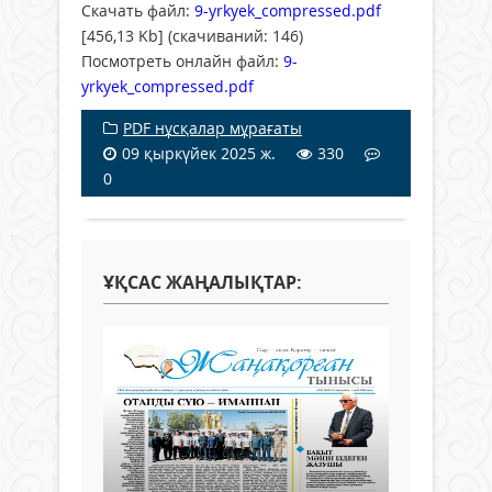
Скачать файл:
9-yrkyek_compressed.pdf
[456,13 Kb] (cкачиваний: 146)
Посмотреть онлайн файл:
9-
yrkyek_compressed.pdf
PDF нұсқалар мұрағаты
09 қыркүйек 2025 ж.
330
0
ҰҚСАС ЖАҢАЛЫҚТАР: