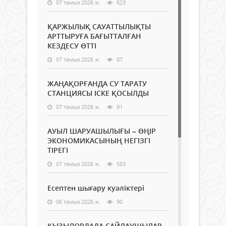
07 тамыз 2026 ж.
623
ҚАРЖЫЛЫҚ САУАТТЫЛЫҚТЫ
АРТТЫРУҒА БАҒЫТТАЛҒАН
КЕЗДЕСУ ӨТТІ
07 тамыз 2026 ж.
87
ЖАҢАҚОРҒАНДА СУ ТАРАТУ
СТАНЦИЯСЫ ІСКЕ ҚОСЫЛДЫ
07 тамыз 2026 ж.
91
АУЫЛ ШАРУАШЫЛЫҒЫ – ӨҢІР
ЭКОНОМИКАСЫНЫҢ НЕГІЗГІ
ТІРЕГІ
07 тамыз 2026 ж.
583
Есептен шығару куәліктері
06 тамыз 2026 ж.
90
ҚЫЗЫЛОРДАДА САЙЛАУШЫЛАР