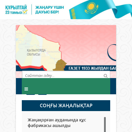
СОҢҒЫ ЖАҢАЛЫҚТАР
Жаңақорған ауданында құс
фабрикасы ашылды