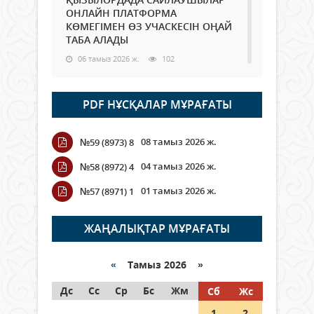
ОНЛАЙН ПЛАТФОРМА
КӨМЕГІМЕН ӨЗ УЧАСКЕСІН ОҢАЙ
ТАБА АЛАДЫ
06 тамыз 2026 ж.
102
Open Air: Қызылорда облысы
PDF НҰСҚАЛАР МҰРАҒАТЫ
полиция департаменті 20
мыңнан астам көрерменнің
қауіпсіздігін қамтамасыз етті
08 тамыз 2026 ж.
№59 (8973) 8
06 тамыз 2026 ж.
125
04 тамыз 2026 ж.
№58 (8972) 4
Wi-Fi ҚАБЫРҒА АРҚЫЛЫ ҚАЛАЙ
01 тамыз 2026 ж.
№57 (8971) 1
ӨТЕДІ?
06 тамыз 2026 ж.
279
ЖАҢАЛЫҚТАР МҰРАҒАТЫ
Как могут проголосовать
граждане Казахстана,
«
Тамыз 2026 »
находящиеся за рубежом?
Дс
Сс
Ср
Бс
Жм
Сб
Жс
05 тамыз 2026 ж.
161
1
2