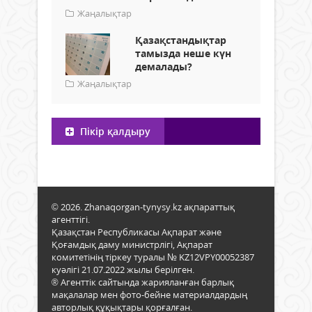
Жаңалықтар
Қазақстандықтар
тамызда неше күн
демалады?
Жаңалықтар
Пікір қалдыру
© 2026. Zhanaqorgan-tynysy.kz ақпараттық
агенттігі.
Қазақстан Республикасы Ақпарат және
Қоғамдық даму министрлігі, Ақпарат
комитетінің тіркеу туралы № KZ12VPY00052387
куәлігі 21.07.2022 жылы берілген.
® Агенттік сайтында жарияланған барлық
мақалалар мен фото-бейне материалдардың
авторлық құқықтары қорғалған.