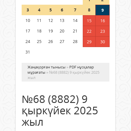
Шетелде жүрген Қазақстан
3
4
5
6
7
8
9
азаматтары қалай дауыс бере
алады?
10
11
12
13
14
15
16
05 тамыз 2026 ж.
172
17
18
19
20
21
22
23
24
25
26
27
28
29
30
31
Жаңақорған тынысы
»
PDF нұсқалар
мұрағаты
» №68 (8882) 9 қыркүйек 2025
жыл
№68 (8882) 9
қыркүйек 2025
жыл