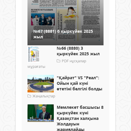
№67 (8881) 6 қыркүйек 2025
жыл
№66 (8880) 3
қыркүйек 2025 жыл
PDF нұсқалар
мұрағаты
"Қайрат" VS "Реал":
Ойын қай күні
өтетіні белгілі болды
Жаңалықтар
Мемлекет басшысы 8
қыркүйек күні
Қазақстан халқына
Жолдауын
жариялайды