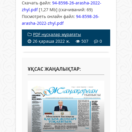
Скачать файл:
94-8598-26-arasha-2022-
zhyl.pdf
[1,27 Mb] (cкачиваний: 69)
Посмотреть онлайн файл:
94-8598-26-
arasha-2022-zhyl.pdf
PDF нұсқалар мұрағаты
26 қараша 2022 ж.
507
0
ҰҚСАС ЖАҢАЛЫҚТАР: