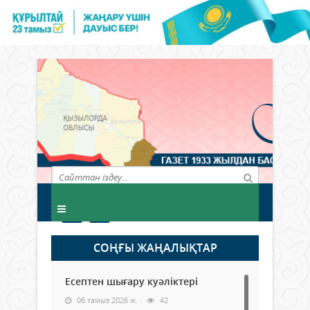
СОҢҒЫ ЖАҢАЛЫҚТАР
Есептен шығару куәліктері
06 тамыз 2026 ж.
42