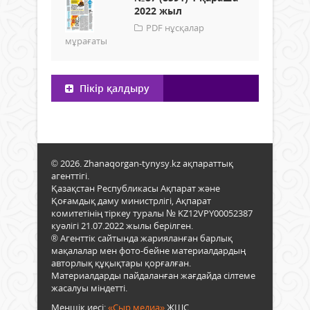
2022 жыл
PDF нұсқалар
мұрағаты
Пікір қалдыру
© 2026. Zhanaqorgan-tynysy.kz ақпараттық
агенттігі.
Қазақстан Республикасы Ақпарат және
Қоғамдық даму министрлігі, Ақпарат
комитетінің тіркеу туралы № KZ12VPY00052387
куәлігі 21.07.2022 жылы берілген.
® Агенттік сайтында жарияланған барлық
мақалалар мен фото-бейне материалдардың
авторлық құқықтары қорғалған.
Материалдарды пайдаланған жағдайда сілтеме
жасалуы міндетті.
Меншік иесі:
«Сыр медиа»
ЖШС.