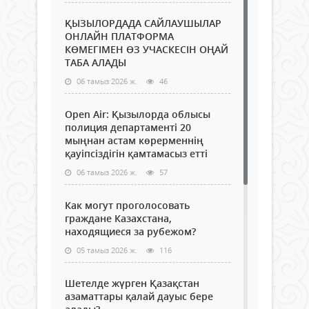
ҚЫЗЫЛОРДАДА САЙЛАУШЫЛАР
ОНЛАЙН ПЛАТФОРМА
КӨМЕГІМЕН ӨЗ УЧАСКЕСІН ОҢАЙ
ТАБА АЛАДЫ
06 тамыз 2026 ж.
46
Open Air: Қызылорда облысы
полиция департаменті 20
мыңнан астам көрерменнің
қауіпсіздігін қамтамасыз етті
06 тамыз 2026 ж.
57
Как могут проголосовать
граждане Казахстана,
находящиеся за рубежом?
05 тамыз 2026 ж.
116
Шетелде жүрген Қазақстан
азаматтары қалай дауыс бере