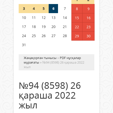
3
4
5
6
7
8
9
Германия аптап ыстыққа
байланысты суды үнемдей
10
11
12
13
14
15
16
бастады
17
18
19
20
21
22
23
04 тамыз 2026 ж.
93
24
25
26
27
28
29
30
31
Жаңақорған тынысы
»
PDF нұсқалар
мұрағаты
» №94 (8598) 26 қараша 2022
жыл
№94 (8598) 26
қараша 2022
жыл