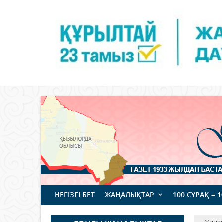
НЕГІЗГІ БЕТ
ЖАҢАЛЫҚТАР
100 СҰРАҚ – 
Жаңа