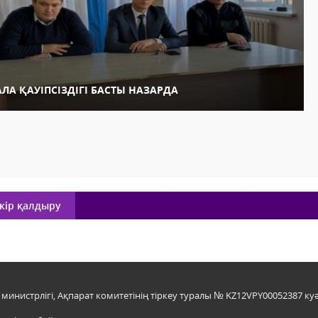
АЛА ҚАУІПСІЗДІГІ БАСТЫ НАЗАРДА
кір қалдыру
инистрлігі, Ақпарат комитетінің тіркеу туралы № KZ12VPY00052387 куә