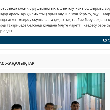
 барсында құқық бұзушылықтың алдын алу және болдырмау, зо
андар арасында қылмыстың орын алуына жол бермеу, оқушыла
нда өткен кездесу оқушыларға құқықтық тәрбие беру арқылы 
рді тәжірибеде белсенді қолдана білуге үйретті. Кездесу бар
р алды.
О
АС ЖАҢАЛЫҚТАР: