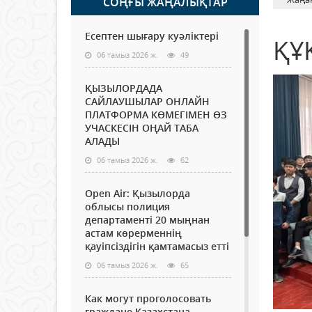
СОҢҒЫ ЖАҢАЛЫҚТАР
Есептен шығару куәліктері
ҚҰ
06 тамыз 2026 ж.
49
ҚЫЗЫЛОРДАДА
САЙЛАУШЫЛАР ОНЛАЙН
ПЛАТФОРМА КӨМЕГІМЕН ӨЗ
УЧАСКЕСІН ОҢАЙ ТАБА
АЛАДЫ
06 тамыз 2026 ж.
62
Open Air: Қызылорда
облысы полиция
департаменті 20 мыңнан
астам көрерменнің
қауіпсіздігін қамтамасыз етті
06 тамыз 2026 ж.
65
Как могут проголосовать
граждане Казахстана,