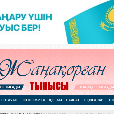
100 ЖАУАП
ЭКОНОМИКА
ҚОҒАМ
САЯСАТ
ОҚИҒАЛАР
ӘЛ
қорған тынысы
»
Оқиғалар
» ҚҰҚЫҚБҰЗУШЫЛЫҚ ЖӘНЕ ЖАСӨСПІРІМ