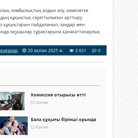
рлық-зомбылықтың алдын алу, кәмелетке
рдың құқықтық сауаттылығын арттыру
өз құқықтарын пайдаланып, заңдар мен
ысында оқушылар сұрақтарына қанағаттанарлық
қиғалар
20 ақпан 2025 ж.
3 621
0
Комиссия отырысы өтті
Қоғам
Бала құқығы бірінші орында
Қоғам