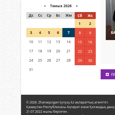
Қазақстанда ЖЭК электр
энергиясын өндіру бойынша
«
Тамыз 2026 »
көрсеткіш асыра орындалды
Дс
Сс
Ср
Бс
Жм
Сб
Жс
04 тамыз 2026 ж.
107
1
2
ҚҰРҚЫЛТАЙДЫҢ ҰЯСЫ КИЕЛІ
3
4
5
6
7
Б
8
9
МЕ?
10
11
12
13
14
15
16
04 тамыз 2026 ж.
99
17
18
19
20
21
22
23
Германия аптап ыстыққа
байланысты суды үнемдей
24
25
26
27
28
29
30
бастады
31
04 тамыз 2026 ж.
96
Пі
© 2026. Zhanaqorgan-tynysy.kz ақпараттық агенттігі.
Қазақстан Республикасы Ақпарат және Қоғамдық даму м
21.07.2022 жылы берілген.