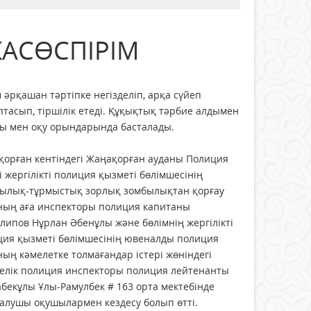
АСӨСПІРІМ
 әрқашан тәртіпке негізделіп, арқа сүйеп
тасып, тіршілік етеді. Құқықтық тәрбие алдымен
сы мен оқу орындарында басталады.
қорған кентіндегі Жаңақорған ауданы Полиция
і жергілікті полиция қызметі бөлімшесінің
сылық-тұрмыстық зорлық зомбылықтан қорғау
ның аға инспекторы полиция капитаны
липов Нұрлан Әбенұлы және бөлімнің жергілікті
ция қызметі бөлімшесінің ювеналды полиция
ың кәмелетке толмағандар істері жөніндегі
келік полиция инспекторы полиция лейтенанты
бекұлы Ұлы-Рамулбек # 163 орта мектебінде
 алушы оқушылармен кездесу болып өтті.