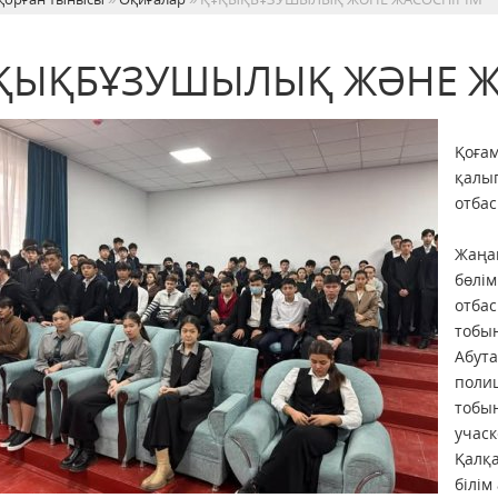
ҚЫҚБҰЗУШЫЛЫҚ ЖӘНЕ Ж
Қоғам
қалып
отба
Жаңа
бөлім
отба
тобы
Абута
поли
тобын
учас
Қалқа
білім