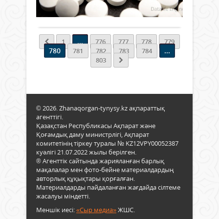
тала
қаңт
тері
Толығырақ
сай
ақпа
әсер
әрбі
айл
етеді
педаг
«Қа
бұл
...
1
776
777
778
779
акц
ұрық
780
...
781
782
783
784
қай
беде
803
деге
неме
–
ақау
көме
пайд
мұқт
болу
адам
қауп
бері
© 2026. Zhanaqorgan-tynysy.kz ақпараттық
артт
нақ
агенттігі.
Мұн
көме
Қазақстан Республикасы Ақпарат және
тұж
Қоғамдық даму министрлігі, Ақпарат
түрі.
Сан-
комитетінің тіркеу туралы № KZ12VPY00052387
Пай
Диег
куәлігі 21.07.2022 жылы берілген.
Мұха
«Ад
® Агенттік сайтында жарияланған барлық
(с.ғ.с
ұзақ
мақалалар мен фото-бейне материалдардың
«Жақ
өмір
авторлық құқықтары қорғалған.
сүру
Материалдарды пайдаланған жағдайда сілтеме
ұйы
жасалуы міндетті.
ғал
Меншік иесі:
«Сыр медиа»
ЖШС.
тоқт