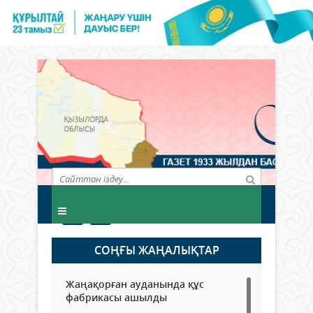
СОҢҒЫ ЖАҢАЛЫҚТАР
Жаңақорған ауданында құс
фабрикасы ашылды