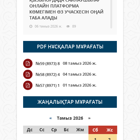
ОНЛАЙН ПЛАТФОРМА
КӨМЕГІМЕН ӨЗ УЧАСКЕСІН ОҢАЙ
ТАБА АЛАДЫ
06 тамыз 2026 ж.
89
Open Air: Қызылорда облысы
PDF НҰСҚАЛАР МҰРАҒАТЫ
полиция департаменті 20
мыңнан астам көрерменнің
қауіпсіздігін қамтамасыз етті
08 тамыз 2026 ж.
№59 (8973) 8
06 тамыз 2026 ж.
101
04 тамыз 2026 ж.
№58 (8972) 4
Wi-Fi ҚАБЫРҒА АРҚЫЛЫ ҚАЛАЙ
01 тамыз 2026 ж.
№57 (8971) 1
ӨТЕДІ?
06 тамыз 2026 ж.
266
ЖАҢАЛЫҚТАР МҰРАҒАТЫ
Как могут проголосовать
граждане Казахстана,
«
Тамыз 2026 »
находящиеся за рубежом?
Дс
Сс
Ср
Бс
Жм
Сб
Жс
05 тамыз 2026 ж.
147
1
2