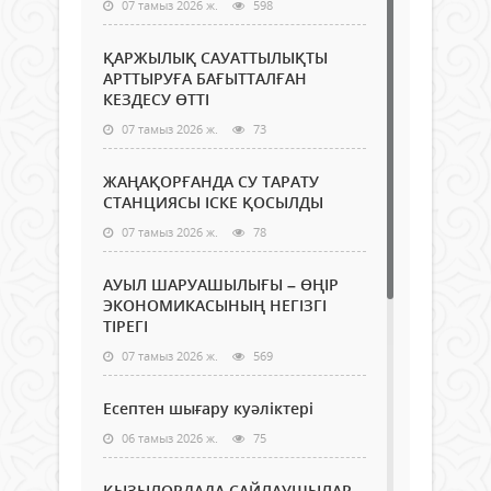
07 тамыз 2026 ж.
598
ҚАРЖЫЛЫҚ САУАТТЫЛЫҚТЫ
АРТТЫРУҒА БАҒЫТТАЛҒАН
КЕЗДЕСУ ӨТТІ
07 тамыз 2026 ж.
73
ЖАҢАҚОРҒАНДА СУ ТАРАТУ
СТАНЦИЯСЫ ІСКЕ ҚОСЫЛДЫ
07 тамыз 2026 ж.
78
АУЫЛ ШАРУАШЫЛЫҒЫ – ӨҢІР
ЭКОНОМИКАСЫНЫҢ НЕГІЗГІ
ТІРЕГІ
07 тамыз 2026 ж.
569
Есептен шығару куәліктері
06 тамыз 2026 ж.
75
ҚЫЗЫЛОРДАДА САЙЛАУШЫЛАР