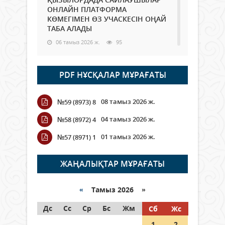
ОНЛАЙН ПЛАТФОРМА
КӨМЕГІМЕН ӨЗ УЧАСКЕСІН ОҢАЙ
ТАБА АЛАДЫ
06 тамыз 2026 ж.
95
Open Air: Қызылорда облысы
PDF НҰСҚАЛАР МҰРАҒАТЫ
полиция департаменті 20
мыңнан астам көрерменнің
қауіпсіздігін қамтамасыз етті
08 тамыз 2026 ж.
№59 (8973) 8
06 тамыз 2026 ж.
113
04 тамыз 2026 ж.
№58 (8972) 4
Wi-Fi ҚАБЫРҒА АРҚЫЛЫ ҚАЛАЙ
01 тамыз 2026 ж.
№57 (8971) 1
ӨТЕДІ?
06 тамыз 2026 ж.
272
ЖАҢАЛЫҚТАР МҰРАҒАТЫ
Как могут проголосовать
граждане Казахстана,
«
Тамыз 2026 »
находящиеся за рубежом?
Дс
Сс
Ср
Бс
Жм
Сб
Жс
05 тамыз 2026 ж.
154
1
2