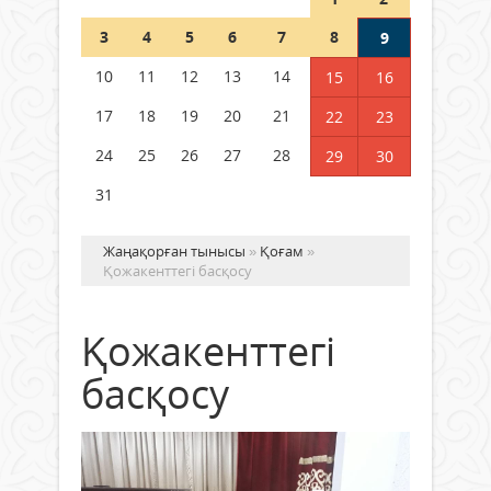
Шетелде жүрген Қазақстан
3
4
5
6
7
8
9
азаматтары қалай дауыс бере
алады?
10
11
12
13
14
15
16
05 тамыз 2026 ж.
164
17
18
19
20
21
22
23
24
25
26
27
28
29
30
31
Жаңақорған тынысы
»
Қоғам
»
Қожакенттегі басқосу
Қожакенттегі
басқосу