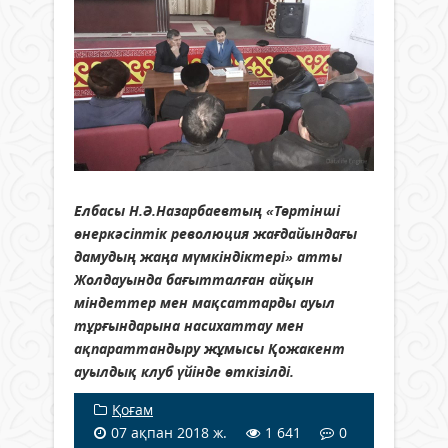
Елбасы Н.Ә.Назарбаевтың «Төртінші
өнеркәсіптік революция жағдайындағы
дамудың жаңа мүмкіндіктері» атты
Жолдауында бағытталған айқын
міндеттер мен мақсаттарды ауыл
тұрғындарына насихаттау мен
ақпараттандыру жұмысы Қожакент
ауылдық клуб үйінде өткізілді.
Қоғам
07 ақпан 2018 ж.
1 641
0