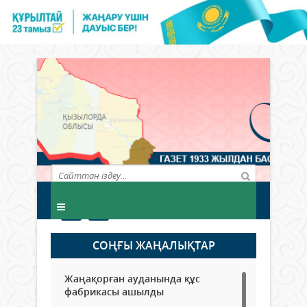
СОҢҒЫ ЖАҢАЛЫҚТАР
Жаңақорған ауданында құс
фабрикасы ашылды