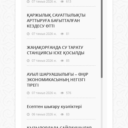
07 тамыз 2026 ж.
613
ҚАРЖЫЛЫҚ САУАТТЫЛЫҚТЫ
АРТТЫРУҒА БАҒЫТТАЛҒАН
КЕЗДЕСУ ӨТТІ
07 тамыз 2026 ж.
81
ЖАҢАҚОРҒАНДА СУ ТАРАТУ
СТАНЦИЯСЫ ІСКЕ ҚОСЫЛДЫ
07 тамыз 2026 ж.
85
АУЫЛ ШАРУАШЫЛЫҒЫ – ӨҢІР
ЭКОНОМИКАСЫНЫҢ НЕГІЗГІ
ТІРЕГІ
07 тамыз 2026 ж.
576
Есептен шығару куәліктері
06 тамыз 2026 ж.
83
ҚЫЗЫЛОРДАДА САЙЛАУШЫЛАР