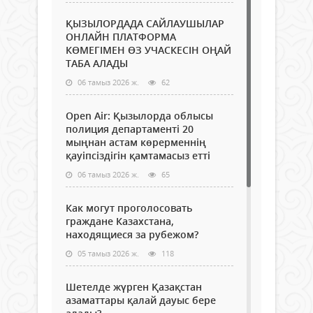
ҚЫЗЫЛОРДАДА САЙЛАУШЫЛАР
ОНЛАЙН ПЛАТФОРМА
КӨМЕГІМЕН ӨЗ УЧАСКЕСІН ОҢАЙ
ТАБА АЛАДЫ
06 тамыз 2026 ж.
62
Open Air: Қызылорда облысы
полиция департаменті 20
мыңнан астам көрерменнің
қауіпсіздігін қамтамасыз етті
06 тамыз 2026 ж.
65
Как могут проголосовать
граждане Казахстана,
находящиеся за рубежом?
05 тамыз 2026 ж.
118
Шетелде жүрген Қазақстан
азаматтары қалай дауыс бере