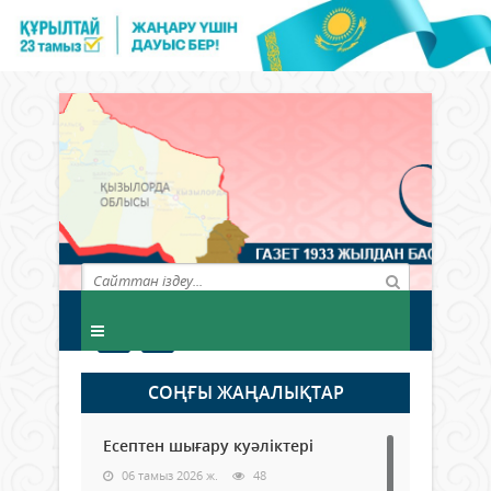
СОҢҒЫ ЖАҢАЛЫҚТАР
Есептен шығару куәліктері
06 тамыз 2026 ж.
48