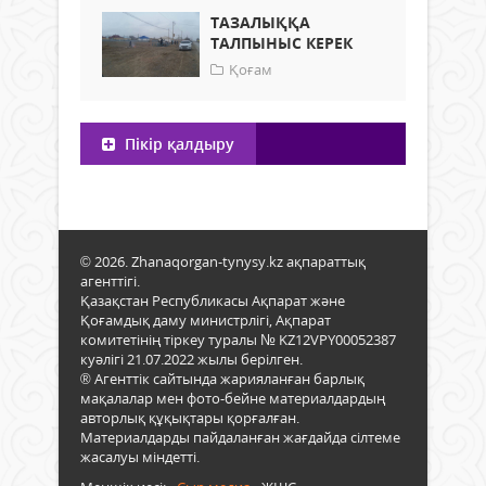
ТАЗАЛЫҚҚА
ТАЛПЫНЫС КЕРЕК
Қоғам
Пікір қалдыру
© 2026. Zhanaqorgan-tynysy.kz ақпараттық
агенттігі.
Қазақстан Республикасы Ақпарат және
Қоғамдық даму министрлігі, Ақпарат
комитетінің тіркеу туралы № KZ12VPY00052387
куәлігі 21.07.2022 жылы берілген.
® Агенттік сайтында жарияланған барлық
мақалалар мен фото-бейне материалдардың
авторлық құқықтары қорғалған.
Материалдарды пайдаланған жағдайда сілтеме
жасалуы міндетті.