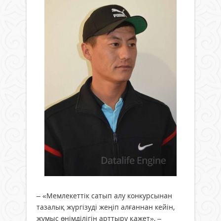
– «Мемлекеттік сатып алу конкурсынан
тазалық жүргізуді жеңіп алғаннан кейін,
жұмыс өнімділігін арттыру қажет», –