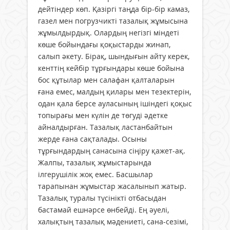
дейтіндер көп. Қазіргі таңда бір-бір камаз,
газел мен погрузчикті тазалық жұмысына
жұмылдырдық. Олардың негізгі міндеті
көше бойындағы қоқыстарды жинап,
салып әкету. Бірақ, шындығын айту керек,
кенттің кейбір тұрғындары көше бойына
бос құтылар мен салафан қалталарын
ғана емес, малдың қилары мен тезектерін,
одан қала берсе ауласының ішіндегі қоқыс
топырағы мен күлін де төгуді әдетке
айналдырған. Тазалық ластанбайтын
жерде ғана сақталады. Осыны
тұрғындардың санасына сіңіру қажет-ақ.
Жалпы, тазалық жұмыстарында
ілгерушілік жоқ емес. Басшылар
тарапынан жұмыстар жасалынып жатыр.
Тазалық туралы түсінікті отбасыдан
бастамай ешнәрсе өнбейді. Ең әуелі,
халықтың тазалық мәдениеті, сана-сезімі,