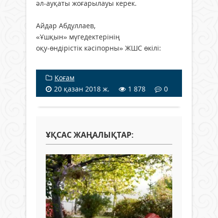
әл-ауқаты жоғарылауы керек.
Айдар Абдуллаев,
«Ұшқын» мүгедектерінің
оқу-өндірістік кәсіпорны» ЖШС өкілі:
Қоғам
20 қазан 2018 ж.
1 878
0
ҰҚСАС ЖАҢАЛЫҚТАР: