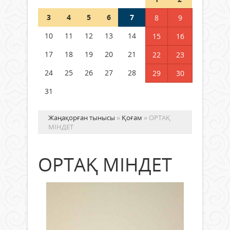
3
4
5
6
7
8
9
Германия аптап ыстыққа
байланысты суды үнемдей
10
11
12
13
14
15
16
бастады
17
18
19
20
21
22
23
04 тамыз 2026 ж.
96
24
25
26
27
28
29
30
31
Жаңақорған тынысы
»
Қоғам
» ОРТАҚ
МІНДЕТ
ОРТАҚ МІНДЕТ