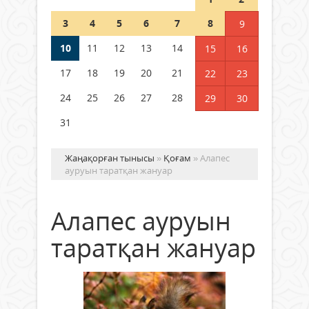
Шетелде жүрген Қазақстан
3
4
5
6
7
8
9
азаматтары қалай дауыс бере
алады?
10
11
12
13
14
15
16
05 тамыз 2026 ж.
177
17
18
19
20
21
22
23
24
25
26
27
28
29
30
31
Жаңақорған тынысы
»
Қоғам
» Алапес
ауруын таратқан жануар
Алапес ауруын
таратқан жануар