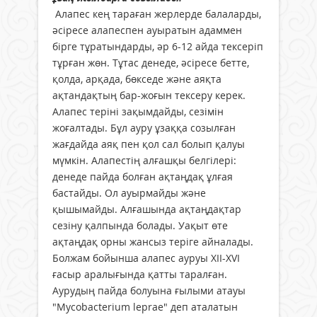
Алапес кең тараған жерлерде балаларды,
әсіресе алапеспен ауыратын адаммен
бірге тұратындарды, әр 6-12 айда тексеріп
тұрған жөн. Тұтас денеде, әсіресе бетте,
қолда, арқада, бөкседе және аяқта
ақтандақтың бар-жоғын тексеру керек.
Алапес теріні зақымдайды, сезімін
жоғалтады. Бұл ауру ұзаққа созылған
жағдайда аяқ пен қол сал болып қалуы
мүмкін. Алапестің алғашқы белгілері:
денеде пайда болған ақтаңдақ ұлғая
бастайды. Ол ауырмайды және
қышымайды. Алғашында ақтаңдақтар
сезіну қалпында болады. Уақыт өте
ақтаңдақ орны жансыз теріге айналады.
Болжам бойынша алапес ауруы ХІІ-ХVI
ғасыр аралығында қатты таралған.
Аурудың пайда болуына ғылыми атауы
"Mycobacterium leprae" деп аталатын