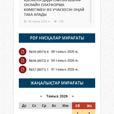
ОНЛАЙН ПЛАТФОРМА
КӨМЕГІМЕН ӨЗ УЧАСКЕСІН ОҢАЙ
ТАБА АЛАДЫ
06 тамыз 2026 ж.
109
Open Air: Қызылорда облысы
PDF НҰСҚАЛАР МҰРАҒАТЫ
полиция департаменті 20
мыңнан астам көрерменнің
қауіпсіздігін қамтамасыз етті
08 тамыз 2026 ж.
№59 (8973) 8
06 тамыз 2026 ж.
138
04 тамыз 2026 ж.
№58 (8972) 4
Wi-Fi ҚАБЫРҒА АРҚЫЛЫ ҚАЛАЙ
01 тамыз 2026 ж.
№57 (8971) 1
ӨТЕДІ?
06 тамыз 2026 ж.
285
ЖАҢАЛЫҚТАР МҰРАҒАТЫ
Как могут проголосовать
граждане Казахстана,
«
Тамыз 2026 »
находящиеся за рубежом?
Дс
Сс
Ср
Бс
Жм
Сб
Жс
05 тамыз 2026 ж.
166
1
2