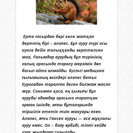
Ерте ғасырдан бері келе жатқан
дерттің бірі – алапес. Бұл ауру түрі осы
күнге дейін толыққанды зерттелген
жоқ. Ғалымдар аурудың бұл түрінінің
халық арасында таралу мерзімін дөп
басып айта алмайды. Бүгінгі медицина
ғылымының өкілдері алапес батыс
Еуропадан таралған деген болжам жасап
жүр. Сонымен қоса, ең қызығы бұл
ауруды адамдар арасына таратқан
орман ішінде, ағаш бұталарында
тіршілік ететін тиін жануары екен.
Алапес, яғни Гансен ауруы — аса жұқпалы
ауру емес. Ол – баяу өрбиді, тіпті кейде
ұзақ жылдарға созылады.