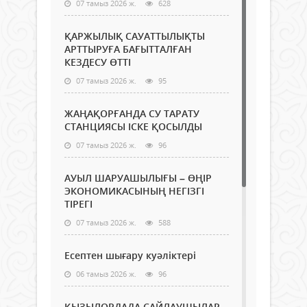
07 тамыз 2026 ж.
628
ҚАРЖЫЛЫҚ САУАТТЫЛЫҚТЫ
АРТТЫРУҒА БАҒЫТТАЛҒАН
КЕЗДЕСУ ӨТТІ
07 тамыз 2026 ж.
95
ЖАҢАҚОРҒАНДА СУ ТАРАТУ
СТАНЦИЯСЫ ІСКЕ ҚОСЫЛДЫ
07 тамыз 2026 ж.
96
АУЫЛ ШАРУАШЫЛЫҒЫ – ӨҢІР
ЭКОНОМИКАСЫНЫҢ НЕГІЗГІ
ТІРЕГІ
07 тамыз 2026 ж.
588
Есептен шығару куәліктері
06 тамыз 2026 ж.
96
ҚЫЗЫЛОРДАДА САЙЛАУШЫЛАР