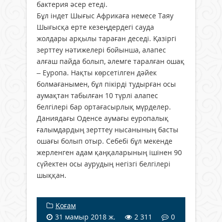
бактерия әсер етеді.
Бұл індет Шығыс Африкаға немесе Таяу
Шығысқа ерте кезеңдердегі сауда
жолдары арқылы тараған деседі. Қазіргі
зерттеу нәтижелері бойынша, алапес
алғаш пайда болып, әлемге таралған ошақ
– Еуропа. Нақты көрсетілген дәйек
болмағанымен, бұл пікірді тудырған осы
аумақтан табылған 10 түрлі алапес
белгілері бар ортағасырлық мүрделер.
Даниядағы Оденсе аумағы еуропалық
ғалымдардың зерттеу нысанының басты
ошағы болып отыр. Себебі бұл мекенде
жерленген адам қаңқаларының ішінен 90
сүйектен осы аурудың негізгі белгілері
шыққан.
Қоғам
31 мамыр 2018 ж.
2 311
0