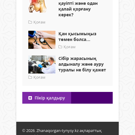
қауіпті және одан
қалай қорғану
керек?
Қоғам
Қан қысымыңыз
төмен болса…
Қоғам
Сібір жарасының
алдыналу және ауру
туралы не білу қажет
Қоғам
Пікір қалдыру
© 2026. Zhanaqorgan-tynysy.kz ақпараттық