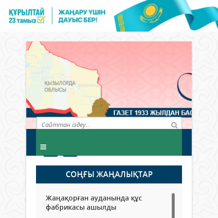
СОҢҒЫ ЖАҢАЛЫҚТАР
Жаңақорған ауданында құс
фабрикасы ашылды