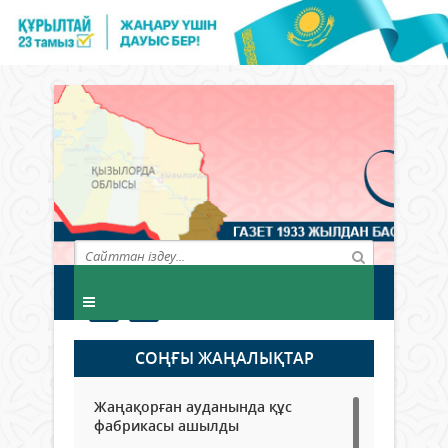
СОҢҒЫ ЖАҢАЛЫҚТАР
Жаңақорған ауданында құс
фабрикасы ашылды