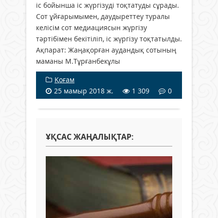
іс бойынша іс жүргізуді тоқтатуды сұрады.
Сот ұйғарымымен, даудыреттеу туралы
келісім сот медиациясын жүргізу
тәртібімен бекітіліп, іс жүргізу тоқтатылды.
Ақпарат: Жаңақорған аудандық сотының
маманы М.Тұрғанбекұлы
Қоғам
25 мамыр 2018 ж.
1 309
0
ҰҚСАС ЖАҢАЛЫҚТАР: