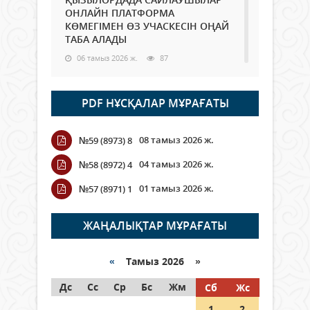
ОНЛАЙН ПЛАТФОРМА
КӨМЕГІМЕН ӨЗ УЧАСКЕСІН ОҢАЙ
ТАБА АЛАДЫ
06 тамыз 2026 ж.
87
Open Air: Қызылорда облысы
PDF НҰСҚАЛАР МҰРАҒАТЫ
полиция департаменті 20
мыңнан астам көрерменнің
қауіпсіздігін қамтамасыз етті
08 тамыз 2026 ж.
№59 (8973) 8
06 тамыз 2026 ж.
97
04 тамыз 2026 ж.
№58 (8972) 4
Wi-Fi ҚАБЫРҒА АРҚЫЛЫ ҚАЛАЙ
01 тамыз 2026 ж.
№57 (8971) 1
ӨТЕДІ?
06 тамыз 2026 ж.
265
ЖАҢАЛЫҚТАР МҰРАҒАТЫ
Как могут проголосовать
граждане Казахстана,
«
Тамыз 2026 »
находящиеся за рубежом?
Дс
Сс
Ср
Бс
Жм
Сб
Жс
05 тамыз 2026 ж.
146
1
2