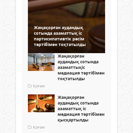
Жаңақорған аудандық
сотында азаматтық іс
партисипативтік рәсім
тәртібімен тоқтатылды
Жаңақорған
аудандық сотында
азаматтықіс
медиация тәртібімен
тоқтатылды
Қоғам
Жаңақорған
аудандық сотында
азаматтық іс
медиация тәртібімен
қысқартылды
Қоғам