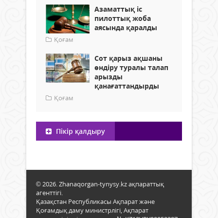
Азаматтық іс
пилоттық жоба
аясында қаралды
Қоғам
Сот қарыз ақшаны
өндіру туралы талап
арызды
қанағаттандырды
Қоғам
Пікір қалдыру
© 2026. Zhanaqorgan-tynysy.kz ақпараттық
агенттігі.
Қазақстан Республикасы Ақпарат және
Қоғамдық даму министрлігі, Ақпарат