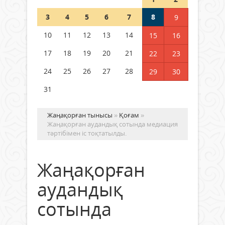
Шетелде жүрген Қазақстан
3
4
5
6
7
8
9
азаматтары қалай дауыс бере
алады?
10
11
12
13
14
15
16
05 тамыз 2026 ж.
157
17
18
19
20
21
22
23
24
25
26
27
28
29
30
31
Жаңақорған тынысы
»
Қоғам
»
Жаңақорған аудандық сотында медиация
тәртібімен іс тоқтатылды.
Жаңақорған
аудандық
сотында