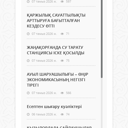
07 тамыз 2026 ж.
597
ҚАРЖЫЛЫҚ САУАТТЫЛЫҚТЫ
АРТТЫРУҒА БАҒЫТТАЛҒАН
КЕЗДЕСУ ӨТТІ
07 тамыз 2026 ж.
71
ЖАҢАҚОРҒАНДА СУ ТАРАТУ
СТАНЦИЯСЫ ІСКЕ ҚОСЫЛДЫ
07 тамыз 2026 ж.
75
АУЫЛ ШАРУАШЫЛЫҒЫ – ӨҢІР
ЭКОНОМИКАСЫНЫҢ НЕГІЗГІ
ТІРЕГІ
07 тамыз 2026 ж.
566
Есептен шығару куәліктері
06 тамыз 2026 ж.
74
ҚЫЗЫЛОРДАДА САЙЛАУШЫЛАР