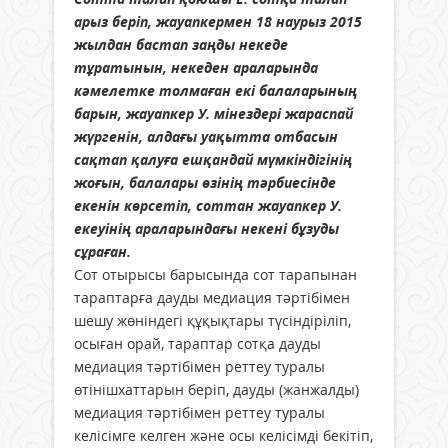
арыз беріп, жауапкермен 18 наурыз 2015
жылдан бастап заңды некеде
тұратынын, некеден араларында
кәмелетке толмаған екі балаларының
барын, жауапкер У. мінездері жараспай
жүргенін, алдағы уақытта отбасын
сақтап қалуға ешқандай мүмкіндігінің
жоғын, балалары өзінің тәрбиесінде
екенін көрсетіп, соттан жауапкер У.
екеуінің араларындағы некені бұзуды
сұраған.
Сот отырысы барысында сот тарапынан
тараптарға дауды медиация тәртібімен
шешу жөніндегі құқықтары түсіндіріліп,
осыған орай, тараптар сотқа дауды
медиация тәртібімен реттеу туралы
өтінішхаттарын беріп, дауды (жанжалды)
медиация тәртібімен реттеу туралы
келісімге келген және осы келісімді бекітіп,