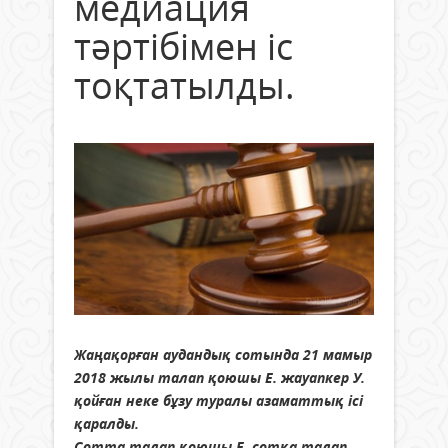
медиация
тәртібімен іс
тоқтатылды.
Жаңақорған аудандық сотында 21 мамыр
2018 жылы талап қоюшы Е. жауапкер У.
қойған неке бұзу туралы азаматтық ісі
қаралды.
Сотта талап қоюшы Е. сотқа талап