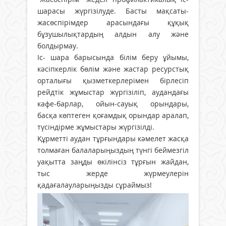
шарасы жүргізілуде. Басты мақсаты-
жасөспірімдер арасындағы құқық
бұзушылықтардың алдын алу және
болдырмау.
Іс- шара барысында білім беру ұйымы,
кәсіпкерлік бөлім және жастар ресурстық
орталығы қызметкерлерімен бірлесіп
рейдтік жұмыстар жүргізіліп, аудандағы
кафе-барлар, ойын-сауық орындары,
басқа көптеген қоғамдық орындар аралап,
түсіндірме жұмыстары жүргізілді.
Құрметті аудан тұрғындары кәмелет жасқа
толмаған балаларыңыздың түнгі беймезгіл
уақытта заңды өкілінсіз тұрғын жайдан,
тыс жерде жүрмеулерін
қадағалауларыңызды сұраймыз!