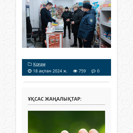
Қоғам
18 ақпан 2024 ж.
759
0
ҰҚСАС ЖАҢАЛЫҚТАР: