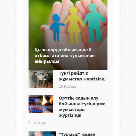
Қызылорда облысында 8
отбасы ата-ана құқығынан
айырылды
Түнгі рейдтік
жұмыстар жүргізілді
Қоғам
Өрттің алдын алу
бойынша түсіндірме
жұмыстары
жүргізілді
Қоғам
"Тұрмыс" жедел