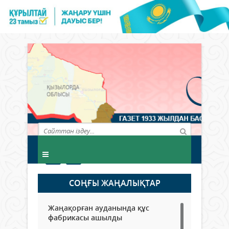
СОҢҒЫ ЖАҢАЛЫҚТАР
Жаңақорған ауданында құс
фабрикасы ашылды