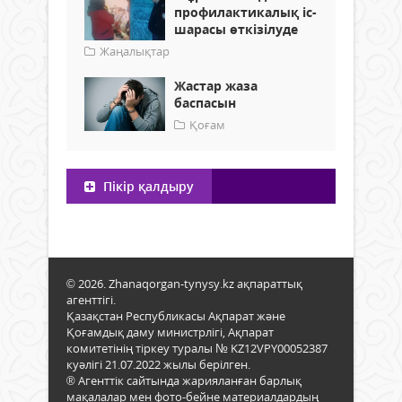
профилактикалық іс-
шарасы өткізілуде
Жаңалықтар
Жастар жаза
баспасын
Қоғам
Пікір қалдыру
© 2026. Zhanaqorgan-tynysy.kz ақпараттық
агенттігі.
Қазақстан Республикасы Ақпарат және
Қоғамдық даму министрлігі, Ақпарат
комитетінің тіркеу туралы № KZ12VPY00052387
куәлігі 21.07.2022 жылы берілген.
® Агенттік сайтында жарияланған барлық
мақалалар мен фото-бейне материалдардың