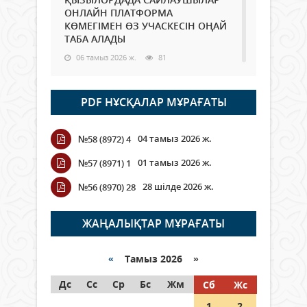
ОНЛАЙН ПЛАТФОРМА
КӨМЕГІМЕН ӨЗ УЧАСКЕСІН ОҢАЙ
ТАБА АЛАДЫ
06 тамыз 2026 ж.
81
Open Air: Қызылорда облысы
PDF НҰСҚАЛАР МҰРАҒАТЫ
полиция департаменті 20
мыңнан астам көрерменнің
қауіпсіздігін қамтамасыз етті
04 тамыз 2026 ж.
№58 (8972) 4
06 тамыз 2026 ж.
88
01 тамыз 2026 ж.
№57 (8971) 1
Wi-Fi ҚАБЫРҒА АРҚЫЛЫ ҚАЛАЙ
28 шілде 2026 ж.
№56 (8970) 28
ӨТЕДІ?
06 тамыз 2026 ж.
257
ЖАҢАЛЫҚТАР МҰРАҒАТЫ
Как могут проголосовать
граждане Казахстана,
«
Тамыз 2026 »
находящиеся за рубежом?
Дс
Сс
Ср
Бс
Жм
Сб
Жс
05 тамыз 2026 ж.
139
1
2