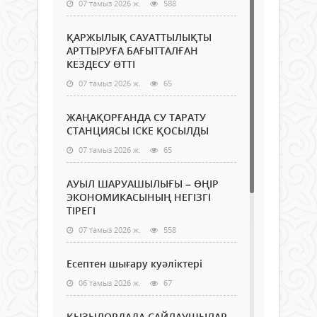
07 тамыз 2026 ж.
588
ҚАРЖЫЛЫҚ САУАТТЫЛЫҚТЫ
АРТТЫРУҒА БАҒЫТТАЛҒАН
КЕЗДЕСУ ӨТТІ
07 тамыз 2026 ж.
65
ЖАҢАҚОРҒАНДА СУ ТАРАТУ
СТАНЦИЯСЫ ІСКЕ ҚОСЫЛДЫ
07 тамыз 2026 ж.
65
АУЫЛ ШАРУАШЫЛЫҒЫ – ӨҢІР
ЭКОНОМИКАСЫНЫҢ НЕГІЗГІ
ТІРЕГІ
07 тамыз 2026 ж.
558
Есептен шығару куәліктері
06 тамыз 2026 ж.
67
ҚЫЗЫЛОРДАДА САЙЛАУШЫЛАР