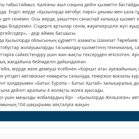
ты табыстаймыз. Қалғаны жыл соңына дейін қызметін бастайды
да. Ендігі жерде «Қызылорда автобус паркі» ұжымы мен қала 
 деп сенемін. Осы жерде, уақытпен санаспай халыққа қызмет кө
ды білдіремін. Сіздерге артылар сенім, жауапкершілік жүгі ау
ргейсіздер», - деді аймақ басшысы.
да Қызылорда облысының құрметті азаматы Шахизат Төребаев же
тобустар жолаушыларды тасымалдау қызметінің техникалық, с
ттарға сәйкестендіру үшін жан-жақты тексеруден өткізілген. А
ық жағдайына бейімделіп дайындалған.
тейік, өңірде жеке демеуші есебінен «Қорқыт ата» әуежайыны
и үлгідегі автовокзал ғимараты салынуда, теміржол вокзалы күр
нт қолдауымен «Батыс Еуропа – Батыс Қытай» халықаралық дә
ына дейінгі аралығы 4 жолақты жолға ауысады.
рі үшін маңызды жобалардың бірі - «Қызылорда-Жезқазған» ав
мының 104 шақырымы аяқталуға жақын.