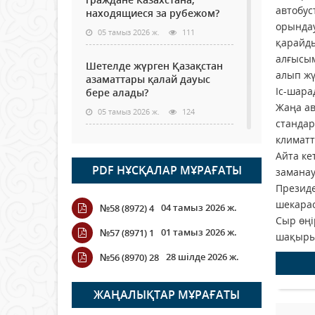
автобус
находящиеся за рубежом?
орындау
05 тамыз 2026 ж.
111
қарайды
алғысым
Шетелде жүрген Қазақстан
алып жү
азаматтары қалай дауыс
Іс-шара
бере алады?
Жаңа ав
05 тамыз 2026 ж.
124
стандар
климатт
Кассадағы баға мен сөредегі
Айта ке
баға әр түрлі болған
PDF НҰСҚАЛАР МҰРАҒАТЫ
жағдайда
заманау
Президе
04 тамыз 2026 ж.
102
шекарас
04 тамыз 2026 ж.
№58 (8972) 4
Сыр өңі
ҮКІМЕТТІК ЕМЕС ҰЙЫМДАРҒА
01 тамыз 2026 ж.
№57 (8971) 1
шақыры
АРНАЛҒАН СЫЙЛЫҚАҚЫ
КОНКУРСЫНА ӨТІНІМ
28 шілде 2026 ж.
№56 (8970) 28
ҚАБЫЛДАУ БАСТАЛДЫ
04 тамыз 2026 ж.
95
ЖАҢАЛЫҚТАР МҰРАҒАТЫ