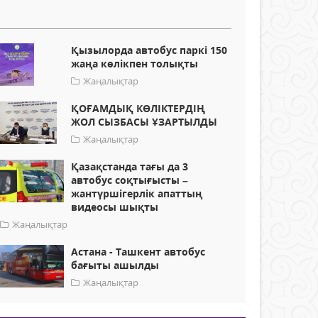
Қызылорда автобус паркі 150
жаңа көлікпен толықты
Жаңалықтар
ҚОҒАМДЫҚ КӨЛІКТЕРДІҢ
ЖОЛ СЫЗБАСЫ ҰЗАРТЫЛДЫ
Жаңалықтар
Қазақстанда тағы да 3
автобус соқтығысты –
жантүршігерлік апаттың
видеосы шықты
Жаңалықтар
Астана - Ташкент автобус
бағыты ашылды
Жаңалықтар