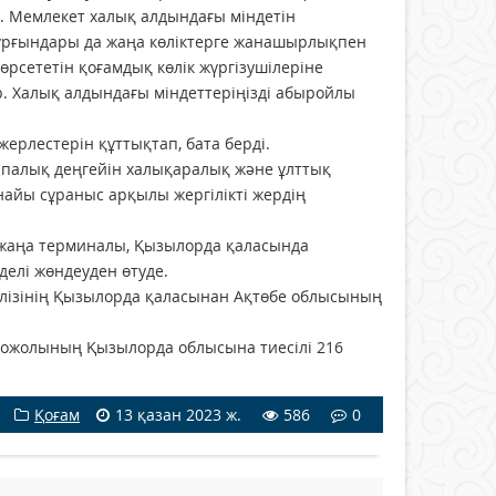
. Мемлекет халық алдындағы міндетін
тұрғындары да жаңа көліктерге жанашырлықпен
рсететін қоғамдық көлік жүргізушілеріне
ыр. Халық алдындағы міндеттеріңізді абыройлы
рлестерін құттықтап, бата берді.
апалық деңгейін халықаралық және ұлттық
рнайы сұраныс арқылы жергілікті жердің
ң жаңа терминалы, Қызылорда қаласында
делі жөндеуден өтуде.
лізінің Қызылорда қаласынан Ақтөбе облысының
тожолының Қызылорда облысына тиесілі 216
Қоғам
13 қазан 2023 ж.
586
0