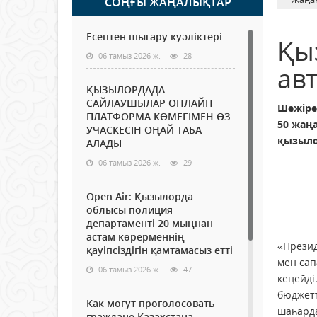
СОҢҒЫ ЖАҢАЛЫҚТАР
Есептен шығару куәліктері
Қы
06 тамыз 2026 ж.
28
ав
ҚЫЗЫЛОРДАДА
САЙЛАУШЫЛАР ОНЛАЙН
Шежіре
ПЛАТФОРМА КӨМЕГІМЕН ӨЗ
50 жаңа
УЧАСКЕСІН ОҢАЙ ТАБА
қызыло
АЛАДЫ
06 тамыз 2026 ж.
29
Open Air: Қызылорда
облысы полиция
департаменті 20 мыңнан
астам көрерменнің
«Презид
қауіпсіздігін қамтамасыз етті
мен сап
06 тамыз 2026 ж.
47
кеңейді
бюджетт
Как могут проголосовать
шаһарда
граждане Казахстана,