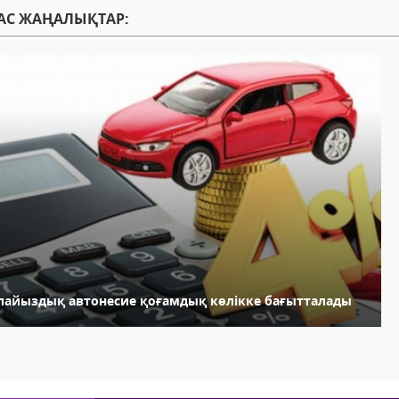
АС ЖАҢАЛЫҚТАР:
 пайыздық автонесие қоғамдық көлікке бағытталады