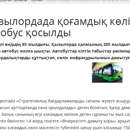
зылордада қоғамдық көлі
тобус қосылды
лі өңірдің 85 жылдығы, Қызылорда қаласының 205 жылдығ
 автобус жолға шықты. Автобустар кілтін табыстау рәсімін
рдалықтарды құттықтап, көлік инфрақұрылымын дамытуға б
ентіміз «Стратегиялық бағдарламаларды сапалы жүзеге асырудың
асын арттырғанда ғана орындалады» деген болатын. Қазір дем
. Халық санының өсуі қоғамдық көлікке деген сұранысты жыл са
ен бөлінген 1,4 млрд теңгеге «Өнеркәсіпті дамыту қоры» арқы
ғы қоғамдық көлік мәселесін түбегейлі шешу үшін қосымша 150 ав