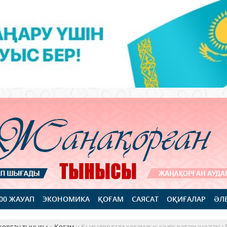
100 ЖАУАП
ЭКОНОМИКА
ҚОҒАМ
САЯСАТ
ОҚИҒАЛАР
ӘЛ
қорған тынысы
»
Қоғам
» Қызылордада қоғамдық көлік қатарына тағы 