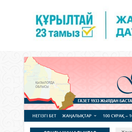
НЕГІЗГІ БЕТ
ЖАҢАЛЫҚТАР
100 СҰРАҚ – 
Жаңа