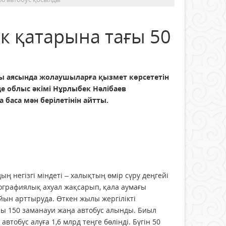
к қатарына тағы 50
ы аясында жолаушыларға қызмет көрсететін
де облыс әкімі Нұрлыбек Нәлібаев
аса мән берілетінін айтты.
 негізгі міндеті – халықтың өмір сүру деңгейі
ографиялық ахуал жақсарып, қала аумағы
йын арттыруда. Өткен жылы жергілікті
лы 150 заманауи жаңа автобус алынды. Биыл
тобус алуға 1,6 млрд теңге бөлінді. Бүгін 50