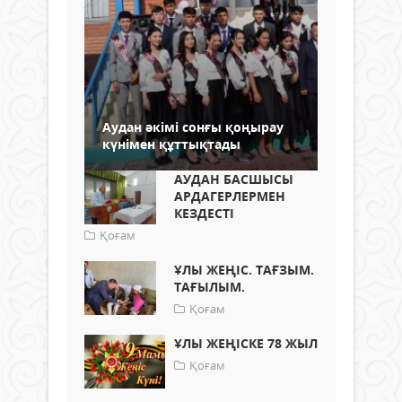
Аудан әкімі сонғы қоңырау
күнімен құттықтады
АУДАН БАСШЫСЫ
АРДАГЕРЛЕРМЕН
КЕЗДЕСТІ
Қоғам
ҰЛЫ ЖЕҢІС. ТАҒЗЫМ.
ТАҒЫЛЫМ.
Қоғам
ҰЛЫ ЖЕҢІСКЕ 78 ЖЫЛ
Қоғам