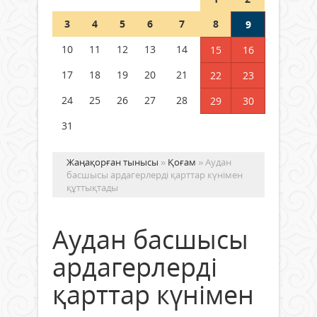
Шетелде жүрген Қазақстан
3
4
5
6
7
8
9
азаматтары қалай дауыс бере
алады?
10
11
12
13
14
15
16
05 тамыз 2026 ж.
172
17
18
19
20
21
22
23
24
25
26
27
28
29
30
31
Жаңақорған тынысы
»
Қоғам
» Аудан
басшысы ардагерлерді қарттар күнімен
құттықтады
Аудан басшысы
ардагерлерді
қарттар күнімен