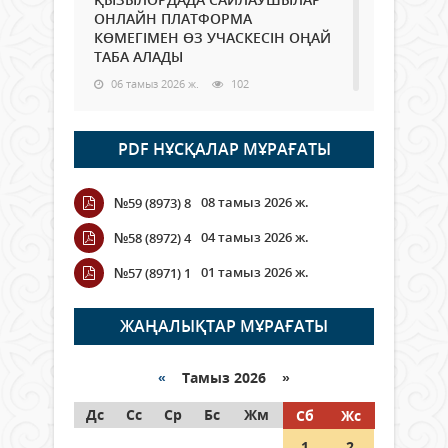
ОНЛАЙН ПЛАТФОРМА
КӨМЕГІМЕН ӨЗ УЧАСКЕСІН ОҢАЙ
ТАБА АЛАДЫ
06 тамыз 2026 ж.
102
Open Air: Қызылорда облысы
PDF НҰСҚАЛАР МҰРАҒАТЫ
полиция департаменті 20
мыңнан астам көрерменнің
қауіпсіздігін қамтамасыз етті
08 тамыз 2026 ж.
№59 (8973) 8
06 тамыз 2026 ж.
125
04 тамыз 2026 ж.
№58 (8972) 4
Wi-Fi ҚАБЫРҒА АРҚЫЛЫ ҚАЛАЙ
01 тамыз 2026 ж.
№57 (8971) 1
ӨТЕДІ?
06 тамыз 2026 ж.
279
ЖАҢАЛЫҚТАР МҰРАҒАТЫ
Как могут проголосовать
граждане Казахстана,
«
Тамыз 2026 »
находящиеся за рубежом?
Дс
Сс
Ср
Бс
Жм
Сб
Жс
05 тамыз 2026 ж.
161
1
2