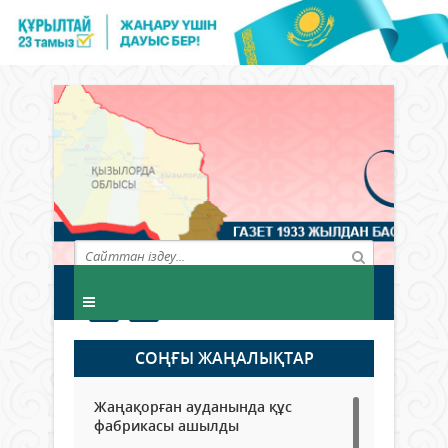
СОҢҒЫ ЖАҢАЛЫҚТАР
Жаңақорған ауданында құс
фабрикасы ашылды