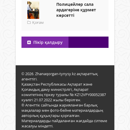
Полицейлер сала
ардагеріне құрмет
көрсетті
Қоғам
Пікір қалдыру
© 2026. Zhanaqorgan-tynysy.kz ақпараттық
агенттігі.
Қазақстан Республикасы Ақпарат және
Қоғамдық даму министрлігі, Ақпарат
комитетінің тіркеу туралы № KZ12VPY00052387
куәлігі 21.07.2022 жылы берілген.
® Агенттік сайтында жарияланған барлық
мақалалар мен фото-бейне материалдардың
авторлық құқықтары қорғалған.
Материалдарды пайдаланған жағдайда сілтеме
жасалуы міндетті.