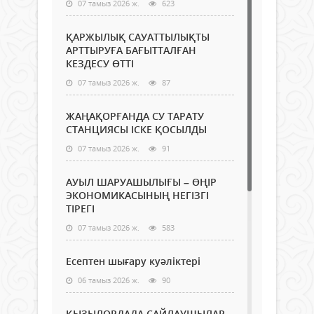
07 тамыз 2026 ж.
623
ҚАРЖЫЛЫҚ САУАТТЫЛЫҚТЫ
АРТТЫРУҒА БАҒЫТТАЛҒАН
КЕЗДЕСУ ӨТТІ
07 тамыз 2026 ж.
87
ЖАҢАҚОРҒАНДА СУ ТАРАТУ
СТАНЦИЯСЫ ІСКЕ ҚОСЫЛДЫ
07 тамыз 2026 ж.
91
АУЫЛ ШАРУАШЫЛЫҒЫ – ӨҢІР
ЭКОНОМИКАСЫНЫҢ НЕГІЗГІ
ТІРЕГІ
07 тамыз 2026 ж.
583
Есептен шығару куәліктері
06 тамыз 2026 ж.
90
ҚЫЗЫЛОРДАДА САЙЛАУШЫЛАР