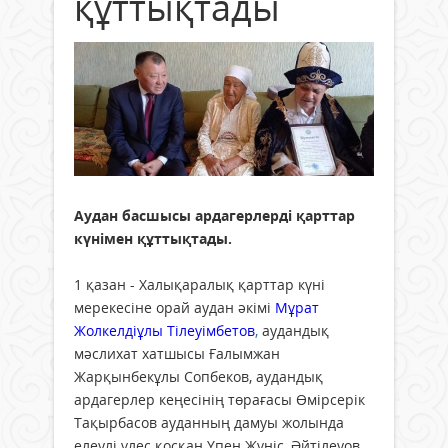
құттықтады
Аудан басшысы ардагерлерді қарттар
күнімен құттықтады.
1 қазан - Халықаралық қарттар күні
мерекесіне орай аудан әкімі
Мұрат
Жолкелдіұлы Тілеуімбетов
,
аудандық
мәслихат хатшысы Ғалымжан
Жарқынбекұлы Сопбеков, аудандық
ардагерлер кеңесінің төрағасы Өмірсерік
Тақырбасов ауданның дамуы жолында
елеулі үлес қосқан Үпен Жүніс, Әйтілеуов