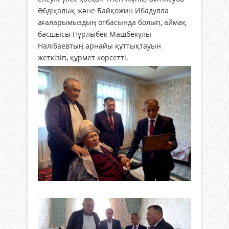
Әбдіқалық және Байқожин Ибадулла
ағаларымыздың отбасында болып, аймақ
басшысы Нұрлыбек Машбекұлы
Нәлібаевтың арнайы құттықтауын
жеткізіп, құрмет көрсетті.