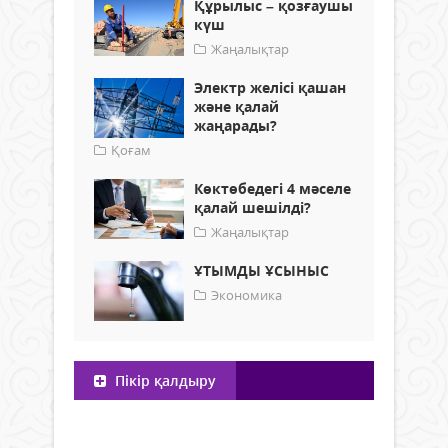
Құрылыс – қозғаушы
күш
Жаңалықтар
Электр желісі қашан
және қалай
жаңарады?
Қоғам
Көктөбедегі 4 мәселе
қалай шешілді?
Жаңалықтар
ҰТЫМДЫ ҰСЫНЫС
Экономика
Пікір қалдыру