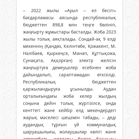
– 2022 жылы «Ауыл – ел бесігі»
бағдарламасы аясында республикалық
бюджеттен 898,8 млн теңге бөлініп,
жаңғырту жұмыстары басталды. Жоба 2023
жылы толық аяқталады. Сондай-ақ 9 елді
мекеннің (Қандөз, Келінтөбе, Қожакент, М.
Нәлібаев, Қыркеңсе, Манап, Құттықожа,
Сунақата, Аққорған) электр желісін
жаңғыртуға демеушілер есебінен жоба
дайындалып, сараптамадан өткізілді.
Республикалық бюджеттен
қаржыландыруға ұсынылды. Аудан
орталығындағы жоба келер жылдың
соңына дейін толық жүргізілсе, онда
кенттегі және кейбір елд мекендердегі
жарық мәселесі шешімін табады, – деді
аудандық тұрғын үй коммуналдық
шаруашылығы, жолаушылар көлігі және
автомобиль жолдары бөлімі басшысы