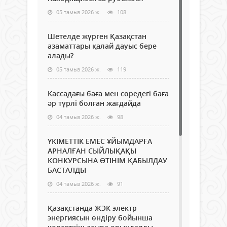
05 тамыз 2026 ж.
108
Шетелде жүрген Қазақстан
азаматтары қалай дауыс бере
алады?
05 тамыз 2026 ж.
119
Кассадағы баға мен сөредегі баға
әр түрлі болған жағдайда
04 тамыз 2026 ж.
98
ҮКІМЕТТІК ЕМЕС ҰЙЫМДАРҒА
АРНАЛҒАН СЫЙЛЫҚАҚЫ
КОНКУРСЫНА ӨТІНІМ ҚАБЫЛДАУ
БАСТАЛДЫ
04 тамыз 2026 ж.
91
Қазақстанда ЖЭК электр
энергиясын өндіру бойынша