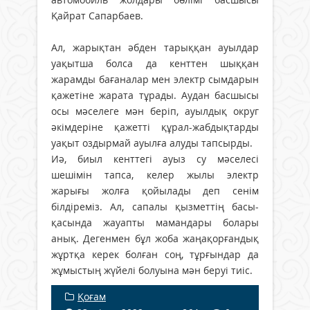
Қайрат Сапарбаев.
Ал, жарықтан әбден тарыққан ауылдар
уақытша болса да кенттен шыққан
жарамды бағаналар мен электр сымдарын
қажетіне жарата тұрады. Аудан басшысы
осы мәселеге мән беріп, ауылдық округ
әкімдеріне қажетті құрал-жабдықтарды
уақыт оздырмай ауылға алуды тапсырды.
Иә, биыл кенттегі ауыз су мәселесі
шешімін тапса, келер жылы электр
жарығы жолға қойылады деп сенім
білдіреміз. Ал, сапалы қызметтің басы-
қасында жауапты мамандары болары
анық. Дегенмен бұл жоба жаңақорғандық
жұртқа керек болған соң, тұрғындар да
жұмыстың жүйелі болуына мән беруі тиіс.
Қоғам