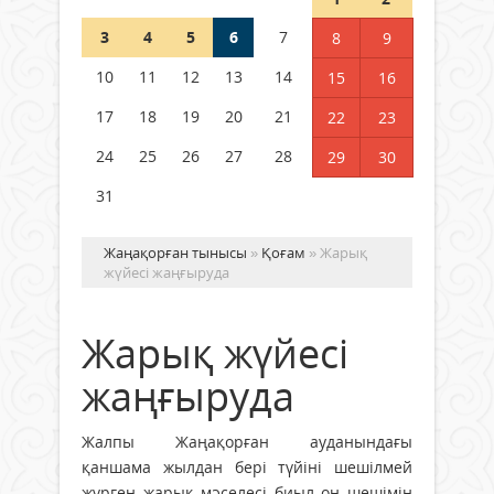
3
4
5
6
7
8
9
Қысқы демалыс 14 күн: 2026–
2027 оқу жылына арналған
10
11
12
13
14
15
16
каникул кестесі бекітілді
17
18
19
20
21
22
23
04 тамыз 2026 ж.
126
24
25
26
27
28
29
30
31
Жаңақорған тынысы
»
Қоғам
» Жарық
жүйесі жаңғыруда
Жарық жүйесі
жаңғыруда
Жалпы Жаңақорған ауданындағы
қаншама жылдан бері түйіні шешілмей
жүрген жарық мәселесі биыл оң шешімін