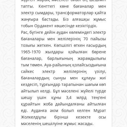
тапты. Кенттегі көне бағаналар мен
электр сымдары, трансформаторлар қайта
жаңғыра бастады. Біз алғашқы жұмыс
тобын Ордакент көшесінде кезіктірдік.
Рас, бүгінге дейін аудан көлеміндегі электр
бағаналары мен желілерінің 70 пайызы
тозығы жеткен. Көпшілігі өткен ғасырдың
1965-1970 жылдары қойылған бөрене
бағаналар, барлығының жарамдылығы
тым төмен. Ауа-райының қолайсыздығына
сәйкес электр желілерінің үзілуі,
бағаналардың сынуы мен құлауы жиі
кездесіп, тұрғындар тарапынан шағым көп
айтылып келді. Бұл мәселені жүйелі түрде
шешу үшін құны 3,4 млрд теңгені
құрайтын жоба дайындалғаны айтылған
еді. Ауданға әкім болып келген Мұрат
Жолкелдіұлы бірінші кезекте осы
мәселенің шешілуіне жұмыс жасады.