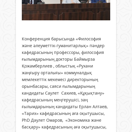
Конференция барысында «Философия
және әлеуметтік-гуманитарлық» пәндер
кафедрасының профессоры, философия
ғылымдарының докторы Баймырза
Қожамберлиев , облыстық «Рухани
жаңғыру орталығы» коммуналдық
мемлекеттік мекемесі директорының
орынбасары, саяси ғылымдарының
кандидаты Саулет Сахиев, «Құқықтану»
кафедрасының меңгерушісі, заң
ғылымдарының кандидаты Ерлан Алтаев,
«Тарих» кафедрасының аға оқытушысы,
PhD Дәулет Омаров, «Экономика және
басқару» кафедрасының аға оқытушысы,