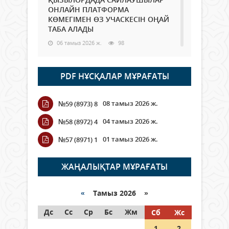
ОНЛАЙН ПЛАТФОРМА
КӨМЕГІМЕН ӨЗ УЧАСКЕСІН ОҢАЙ
ТАБА АЛАДЫ
06 тамыз 2026 ж.
98
Open Air: Қызылорда облысы
PDF НҰСҚАЛАР МҰРАҒАТЫ
полиция департаменті 20
мыңнан астам көрерменнің
қауіпсіздігін қамтамасыз етті
08 тамыз 2026 ж.
№59 (8973) 8
06 тамыз 2026 ж.
116
04 тамыз 2026 ж.
№58 (8972) 4
Wi-Fi ҚАБЫРҒА АРҚЫЛЫ ҚАЛАЙ
01 тамыз 2026 ж.
№57 (8971) 1
ӨТЕДІ?
06 тамыз 2026 ж.
276
ЖАҢАЛЫҚТАР МҰРАҒАТЫ
Как могут проголосовать
граждане Казахстана,
«
Тамыз 2026 »
находящиеся за рубежом?
Дс
Сс
Ср
Бс
Жм
Сб
Жс
05 тамыз 2026 ж.
157
1
2