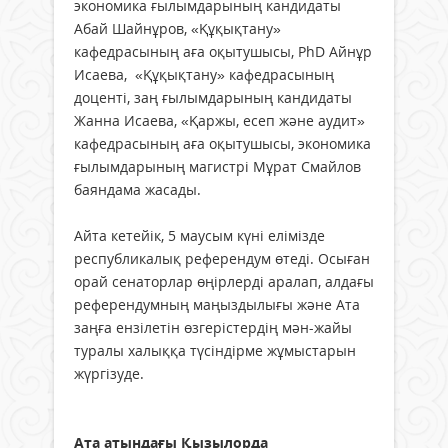
экономика ғылымдарының кандидаты
Абай Шайнұров, «Құқықтану»
кафедрасының аға оқытушысы, PhD Айнұр
Исаева, «Құқықтану» кафедрасының
доценті, заң ғылымдарының кандидаты
Жанна Исаева, «Қаржы, есеп және аудит»
кафедрасының аға оқытушысы, экономика
ғылымдарының магистрі Мұрат Смайлов
баяндама жасады.
Айта кетейік, 5 маусым күні елімізде
республикалық референдум өтеді. Осыған
орай сенаторлар өңірлерді аралап, алдағы
референдумның маңыздылығы және Ата
заңға ензілетін өзгерістердің мән-жайы
туралы халыққа түсіндірме жұмыстарын
жүргізуде.
Қор
Ата атындағы Қызылорда