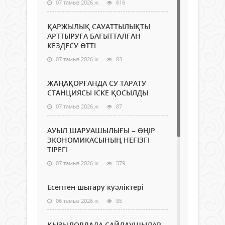
07 тамыз 2026 ж.
616
ҚАРЖЫЛЫҚ САУАТТЫЛЫҚТЫ
АРТТЫРУҒА БАҒЫТТАЛҒАН
КЕЗДЕСУ ӨТТІ
07 тамыз 2026 ж.
83
ЖАҢАҚОРҒАНДА СУ ТАРАТУ
СТАНЦИЯСЫ ІСКЕ ҚОСЫЛДЫ
07 тамыз 2026 ж.
87
АУЫЛ ШАРУАШЫЛЫҒЫ – ӨҢІР
ЭКОНОМИКАСЫНЫҢ НЕГІЗГІ
ТІРЕГІ
07 тамыз 2026 ж.
579
Есептен шығару куәліктері
06 тамыз 2026 ж.
85
ҚЫЗЫЛОРДАДА САЙЛАУШЫЛАР