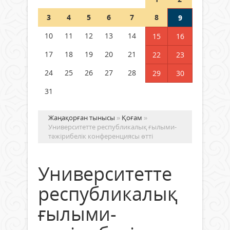
Шетелде жүрген Қазақстан
3
4
5
6
7
8
9
азаматтары қалай дауыс бере
алады?
10
11
12
13
14
15
16
05 тамыз 2026 ж.
168
17
18
19
20
21
22
23
24
25
26
27
28
29
30
31
Жаңақорған тынысы
»
Қоғам
»
Университетте республикалық ғылыми-
тәжірибелік конференциясы өтті
Университетте
республикалық
ғылыми-