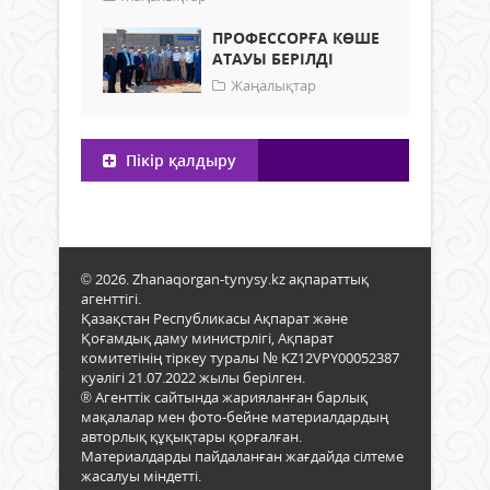
ПРОФЕССОРҒА КӨШЕ
АТАУЫ БЕРІЛДІ
Жаңалықтар
Пікір қалдыру
© 2026. Zhanaqorgan-tynysy.kz ақпараттық
агенттігі.
Қазақстан Республикасы Ақпарат және
Қоғамдық даму министрлігі, Ақпарат
комитетінің тіркеу туралы № KZ12VPY00052387
куәлігі 21.07.2022 жылы берілген.
® Агенттік сайтында жарияланған барлық
мақалалар мен фото-бейне материалдардың
авторлық құқықтары қорғалған.
Материалдарды пайдаланған жағдайда сілтеме
жасалуы міндетті.