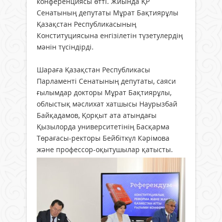
конференциясы өтті. Жиында ҚР
Сенатының депутаты Мұрат Бақтиярұлы
Қазақстан Республикасының
Конституциясына енгізілетін түзетулердің
мәнін түсіндірді.
Шараға Қазақстан Республикасы
Парламенті Сенатының депутаты, саяси
ғылымдар докторы Мұрат Бақтиярұлы,
облыстық мәслихат хатшысы Наурызбай
Байқадамов, Қорқыт ата атындағы
Қызылорда университетінің Басқарма
Төрағасы-ректоры Бейбіткүл Кәрімова
және профессор-оқытушылар қатысты.