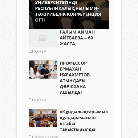
УНИВЕРСИТЕТІНДЕ
РЕСПУБЛИКАЛЫҚ ҒЫЛЫМИ-
ТӘЖІРИБЕЛІК КОНФЕРЕНЦИЯ
ӨТТІ
ҒАЛЫМ АЙМАН
АЙТБАЕВА – 60
ЖАСТА
Қоғам
ПРОФЕССОР
ЕРМАХАН
НҰРАХМЕТОВ
АТЫНДАҒЫ
ДӘРІСХАНА
АШЫЛДЫ
Қоғам
«Құндылықтарымыз
құлдырамасын»
кітабы
таныстырылды
Жаңалықтар