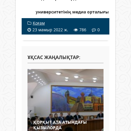
университетінің медиа орталығы
Қоғам
23 мамыр 2022 ж.
786
0
ҰҚСАС ЖАҢАЛЫҚТАР:
ҚОРҚЫТ АТА АТЫНДАҒЫ
ҚЫЗЫЛОРДА