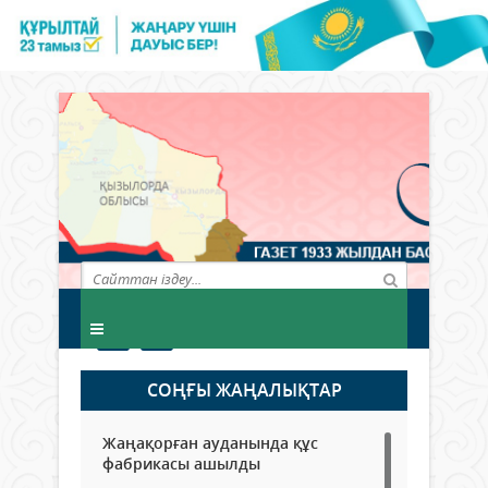
СОҢҒЫ ЖАҢАЛЫҚТАР
Жаңақорған ауданында құс
фабрикасы ашылды