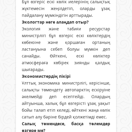
Бұл өзгеріс ескі көлік иелерінің салықтық
жүктемесін жеңілдетіп, оларды ұзақ
пайдалану мүмкіндігін арттырады.
Экологтар неге алаңдап отыр?
Экология және табиғи ресурстар
министрлігі бұл өзгеріс ескі көліктердің
көбеюіне және қоршаған ортаның
ластануына себеп болуы мүмкін деп
санайды. Өйткені, ескі көліктер
атмосфераға көбірек зиянды қалдық
шығарады.
Экономистердің пікірі
Ұлттық экономика министрлігі, керісінше,
салықты төмендету автопарктің ескіруіне
әкелмейді деп есептейді. Олардың
айтуынша, халық бұл өзгерісті ұзақ уақыт
бойы талап етіп келеді, өйткені жаңа көлік
сатып алу бәріне бірдей қолжетімді емес.
Салық төмендесе, басқа төлемдер
өзгере ме?