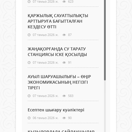
07 тамыз 2026 ж.
623
ҚАРЖЫЛЫҚ САУАТТЫЛЫҚТЫ
АРТТЫРУҒА БАҒЫТТАЛҒАН
КЕЗДЕСУ ӨТТІ
07 тамыз 2026 ж.
87
ЖАҢАҚОРҒАНДА СУ ТАРАТУ
СТАНЦИЯСЫ ІСКЕ ҚОСЫЛДЫ
07 тамыз 2026 ж.
91
АУЫЛ ШАРУАШЫЛЫҒЫ – ӨҢІР
ЭКОНОМИКАСЫНЫҢ НЕГІЗГІ
ТІРЕГІ
07 тамыз 2026 ж.
583
Есептен шығару куәліктері
06 тамыз 2026 ж.
90
ҚЫЗЫЛОРДАДА САЙЛАУШЫЛАР