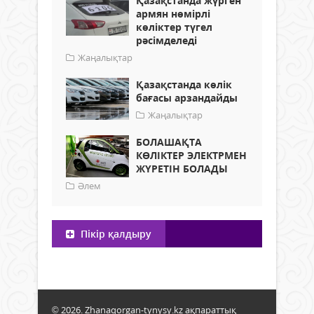
Қазақстанда жүрген
армян нөмірлі
көліктер түгел
рәсімделеді
Жаңалықтар
Қазақстанда көлік
бағасы арзандайды
Жаңалықтар
БОЛАШАҚТА
КӨЛІКТЕР ЭЛЕКТРМЕН
ЖҮРЕТІН БОЛАДЫ
Әлем
Пікір қалдыру
© 2026. Zhanaqorgan-tynysy.kz ақпараттық