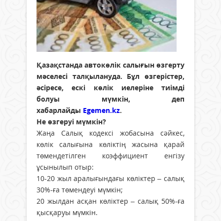
Қазақстанда автокөлік салығын өзгерту
мәселесі талқылануда. Бұл өзгерістер,
әсіресе, ескі көлік иелеріне тиімді
болуы мүмкін, деп
хабарлайды
Egemen.kz
.
Не өзгеруі мүмкін?
Жаңа Салық кодексі жобасына сәйкес,
көлік салығына көліктің жасына қарай
төмендетілген коэффициент енгізу
ұсынылып отыр:
10-20 жыл аралығындағы көліктер – салық
30%-ға төмендеуі мүмкін;
20 жылдан асқан көліктер – салық 50%-ға
қысқаруы мүмкін.