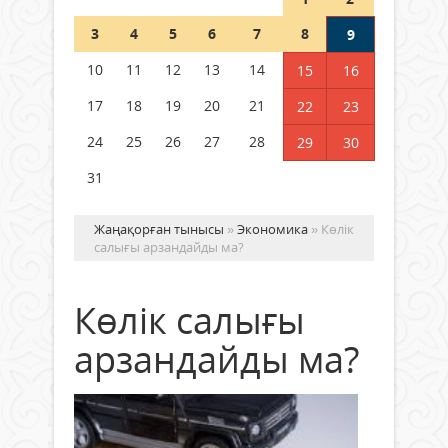
Шетелде жүрген Қазақстан
3
4
5
6
7
8
9
азаматтары қалай дауыс бере
алады?
10
11
12
13
14
15
16
05 тамыз 2026 ж.
172
17
18
19
20
21
22
23
24
25
26
27
28
29
30
31
Жаңақорған тынысы
»
Экономика
» Көлік
салығы арзандайды ма?
Көлік салығы
арзандайды ма?