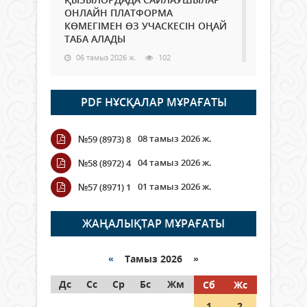
ОНЛАЙН ПЛАТФОРМА
КӨМЕГІМЕН ӨЗ УЧАСКЕСІН ОҢАЙ
ТАБА АЛАДЫ
06 тамыз 2026 ж.
102
Open Air: Қызылорда облысы
PDF НҰСҚАЛАР МҰРАҒАТЫ
полиция департаменті 20
мыңнан астам көрерменнің
қауіпсіздігін қамтамасыз етті
08 тамыз 2026 ж.
№59 (8973) 8
06 тамыз 2026 ж.
125
04 тамыз 2026 ж.
№58 (8972) 4
Wi-Fi ҚАБЫРҒА АРҚЫЛЫ ҚАЛАЙ
01 тамыз 2026 ж.
№57 (8971) 1
ӨТЕДІ?
06 тамыз 2026 ж.
279
ЖАҢАЛЫҚТАР МҰРАҒАТЫ
Как могут проголосовать
граждане Казахстана,
«
Тамыз 2026 »
находящиеся за рубежом?
Дс
Сс
Ср
Бс
Жм
Сб
Жс
05 тамыз 2026 ж.
161
1
2