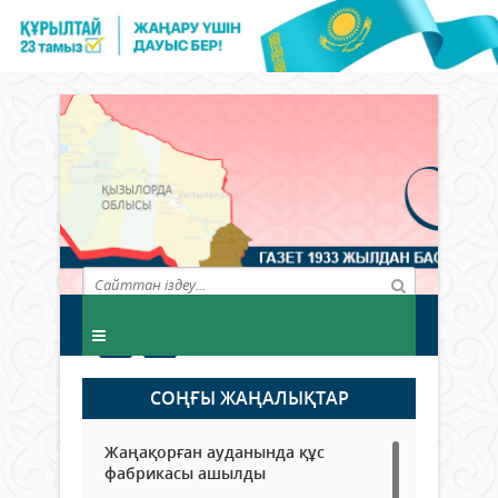
СОҢҒЫ ЖАҢАЛЫҚТАР
Жаңақорған ауданында құс
фабрикасы ашылды