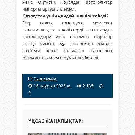
және Оңтүстік Кореядан автокөліктер
импорты артуы ықтимал.
Қазақстан үшін қандай шешім тиімді?
Егер салық төмендесе, мемлекет
экологиялық таза көліктерді сатып алуды
ынталандыру үшін қосымша шаралар
енгізуі мүмкін. Бұл экологияға зиянды
азайтуға және халықтың қаржылық
жағдайын ескеруге мүмкіндік береді.
Экономика
16 наурыз 2025 ж.
2 135
0
ҰҚСАС ЖАҢАЛЫҚТАР: