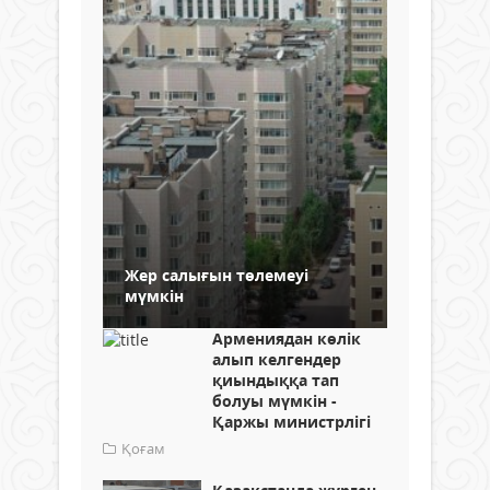
Жер салығын төлемеуі
мүмкін
Армениядан көлік
алып келгендер
қиындыққа тап
болуы мүмкін -
Қаржы министрлігі
Қоғам