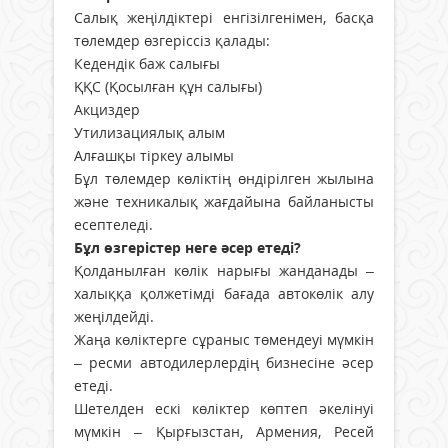
Салық жеңілдіктері енгізілгенімен, басқа
төлемдер өзгеріссіз қалады:
Кедендік баж салығы
ҚҚС (Қосылған құн салығы)
Акциздер
Утилизациялық алым
Алғашқы тіркеу алымы
Бұл төлемдер көліктің өндірілген жылына
және техникалық жағдайына байланысты
есептеледі.
Бұл өзгерістер неге әсер етеді?
Қолданылған көлік нарығы жанданады –
халыққа қолжетімді бағада автокөлік алу
жеңілдейді.
Жаңа көліктерге сұраныс төмендеуі мүмкін
– ресми автодилерлердің бизнесіне әсер
етеді.
Шетелден ескі көліктер көптеп әкелінуі
мүмкін – Қырғызстан, Армения, Ресей